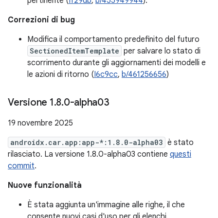
pertinente (
If29db
,
b/455949944
).
Correzioni di bug
Modifica il comportamento predefinito del futuro
SectionedItemTemplate
per salvare lo stato di
scorrimento durante gli aggiornamenti dei modelli e
le azioni di ritorno (
I6c9cc
,
b/461256656
)
Versione 1
.
8
.
0-alpha03
19 novembre 2025
androidx.car.app:app-*:1.8.0-alpha03
è stato
rilasciato. La versione 1.8.0-alpha03 contiene
questi
commit
.
Nuove funzionalità
È stata aggiunta un'immagine alle righe, il che
consente nuovi casi d'uso per gli elenchi.