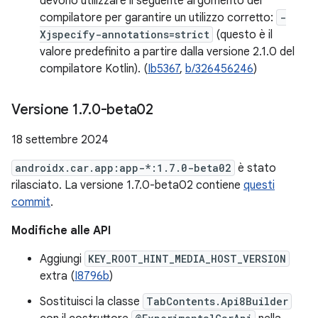
devono utilizzare il seguente argomento del
compilatore per garantire un utilizzo corretto:
-
Xjspecify-annotations=strict
(questo è il
valore predefinito a partire dalla versione 2.1.0 del
compilatore Kotlin). (
Ib5367
,
b/326456246
)
Versione 1
.
7
.
0-beta02
18 settembre 2024
androidx.car.app:app-*:1.7.0-beta02
è stato
rilasciato. La versione 1.7.0-beta02 contiene
questi
commit
.
Modifiche alle API
Aggiungi
KEY_ROOT_HINT_MEDIA_HOST_VERSION
extra (
I8796b
)
Sostituisci la classe
TabContents.Api8Builder