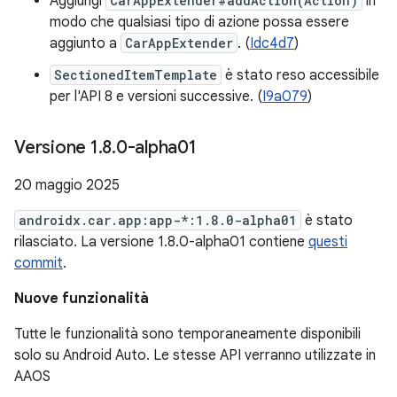
Aggiungi
CarAppExtender#addAction(Action)
in
modo che qualsiasi tipo di azione possa essere
aggiunto a
CarAppExtender
. (
Idc4d7
)
SectionedItemTemplate
è stato reso accessibile
per l'API 8 e versioni successive. (
I9a079
)
Versione 1
.
8
.
0-alpha01
20 maggio 2025
androidx.car.app:app-*:1.8.0-alpha01
è stato
rilasciato. La versione 1.8.0-alpha01 contiene
questi
commit
.
Nuove funzionalità
Tutte le funzionalità sono temporaneamente disponibili
solo su Android Auto. Le stesse API verranno utilizzate in
AAOS