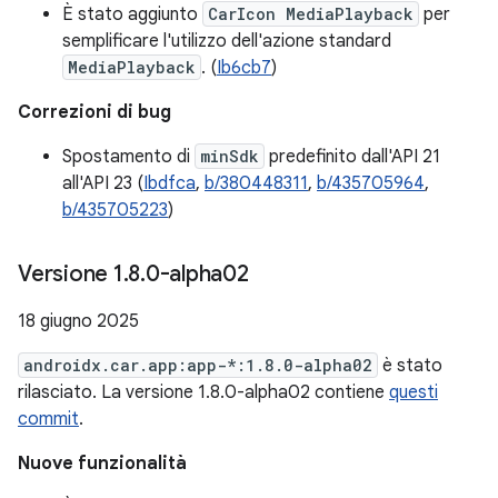
È stato aggiunto
CarIcon MediaPlayback
per
semplificare l'utilizzo dell'azione standard
MediaPlayback
. (
Ib6cb7
)
Correzioni di bug
Spostamento di
minSdk
predefinito dall'API 21
all'API 23 (
Ibdfca
,
b/380448311
,
b/435705964
,
b/435705223
)
Versione 1
.
8
.
0-alpha02
18 giugno 2025
androidx.car.app:app-*:1.8.0-alpha02
è stato
rilasciato. La versione 1.8.0-alpha02 contiene
questi
commit
.
Nuove funzionalità