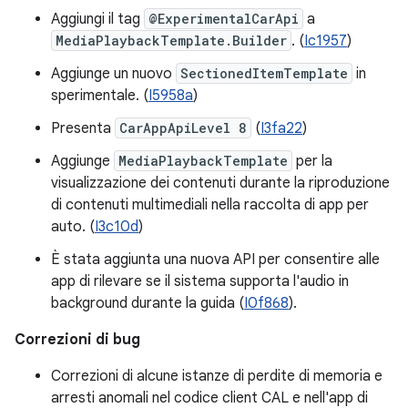
Aggiungi il tag
@ExperimentalCarApi
a
MediaPlaybackTemplate.Builder
. (
Ic1957
)
Aggiunge un nuovo
SectionedItemTemplate
in
sperimentale. (
I5958a
)
Presenta
CarAppApiLevel 8
(
I3fa22
)
Aggiunge
MediaPlaybackTemplate
per la
visualizzazione dei contenuti durante la riproduzione
di contenuti multimediali nella raccolta di app per
auto. (
I3c10d
)
È stata aggiunta una nuova API per consentire alle
app di rilevare se il sistema supporta l'audio in
background durante la guida (
I0f868
).
Correzioni di bug
Correzioni di alcune istanze di perdite di memoria e
arresti anomali nel codice client CAL e nell'app di