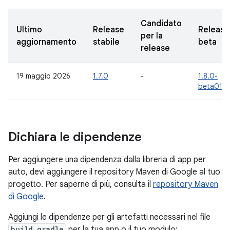
Candidato
Ultimo
Release
Release
per la
aggiornamento
stabile
beta
release
19 maggio 2026
1.7.0
-
1.8.0-
beta01
Dichiara le dipendenze
Per aggiungere una dipendenza dalla libreria di app per
auto, devi aggiungere il repository Maven di Google al tuo
progetto. Per saperne di più, consulta il
repository Maven
di Google
.
Aggiungi le dipendenze per gli artefatti necessari nel file
build.gradle
per la tua app o il tuo modulo: