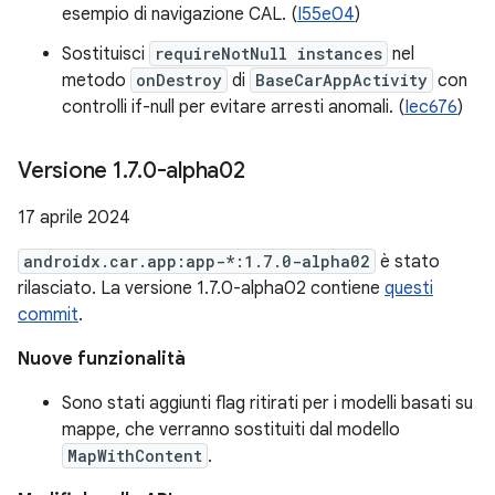
esempio di navigazione CAL. (
I55e04
)
Sostituisci
requireNotNull instances
nel
metodo
onDestroy
di
BaseCarAppActivity
con
controlli if-null per evitare arresti anomali. (
Iec676
)
Versione 1
.
7
.
0-alpha02
17 aprile 2024
androidx.car.app:app-*:1.7.0-alpha02
è stato
rilasciato. La versione 1.7.0-alpha02 contiene
questi
commit
.
Nuove funzionalità
Sono stati aggiunti flag ritirati per i modelli basati su
mappe, che verranno sostituiti dal modello
MapWithContent
.