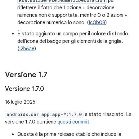
Row.Builder#setNumericDecoration
per
riflettere il fatto che 1 azione + decorazione
numerica non è supportata, mentre 0 o 2 azioni +
decorazione numerica lo sono. (
Ic0b08
)
È stato aggiunto un campo per il colore di sfondo
dell'icona del badge per gli elementi della griglia.
(
I2b6ae
)
Versione 1
.
7
Versione 1
.
7
.
0
16 luglio 2025
androidx.car.app:app-*:1.7.0
è stato rilasciato. La
versione 1.7.0 contiene
questi commit
.
Questa è la prima release stabile che include la