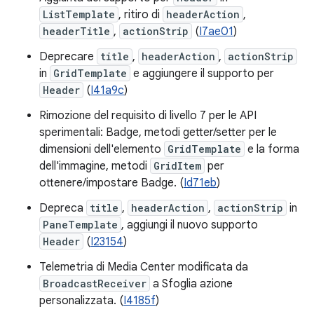
ListTemplate
, ritiro di
headerAction
,
headerTitle
,
actionStrip
(
I7ae01
)
Deprecare
title
,
headerAction
,
actionStrip
in
GridTemplate
e aggiungere il supporto per
Header
(
I41a9c
)
Rimozione del requisito di livello 7 per le API
sperimentali: Badge, metodi getter/setter per le
dimensioni dell'elemento
GridTemplate
e la forma
dell'immagine, metodi
GridItem
per
ottenere/impostare Badge. (
Id71eb
)
Depreca
title
,
headerAction
,
actionStrip
in
PaneTemplate
, aggiungi il nuovo supporto
Header
(
I23154
)
Telemetria di Media Center modificata da
BroadcastReceiver
a Sfoglia azione
personalizzata. (
I4185f
)