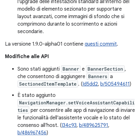
l'upgrade delle intestazioni standard all'interno del
modello di elemento sezionato per supportare
layout avanzati, come immagini di sfondo che si
comprimono durante lo scorrimento e azioni
secondarie.
La versione 1.9.0-alpha01 contiene
questi commit
.
Modifiche alle API
Sono stati aggiunti
Banner
e
BannerSection
,
che consentono di aggiungere
Banners
a
SectionedItemTemplate
. (
Id5dd2
,
b/505494611
)
È stato aggiunto
NavigationManager.setVoiceAssistantCapabili
ties
per consentire alle app di navigazione di inviare
le funzionalità dell'assistente vocale e lo stato del
consenso all'host. (
I34c93
,
b/489625791
,
b/486967456
)