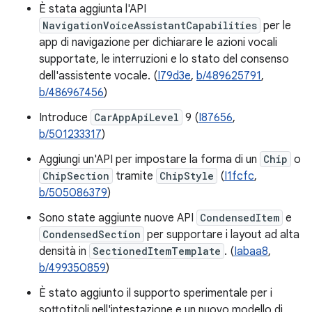
È stata aggiunta l'API
NavigationVoiceAssistantCapabilities
per le
app di navigazione per dichiarare le azioni vocali
supportate, le interruzioni e lo stato del consenso
dell'assistente vocale. (
I79d3e
,
b/489625791
,
b/486967456
)
Introduce
CarAppApiLevel
9 (
I87656
,
b/501233317
)
Aggiungi un'API per impostare la forma di un
Chip
o
ChipSection
tramite
ChipStyle
(
I1fcfc
,
b/505086379
)
Sono state aggiunte nuove API
CondensedItem
e
CondensedSection
per supportare i layout ad alta
densità in
SectionedItemTemplate
. (
Iabaa8
,
b/499350859
)
È stato aggiunto il supporto sperimentale per i
sottotitoli nell'intestazione e un nuovo modello di