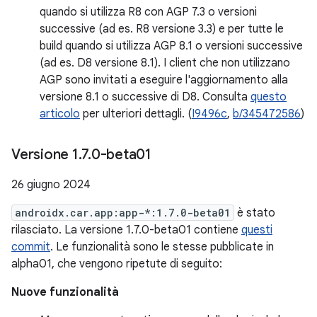
quando si utilizza R8 con AGP 7.3 o versioni
successive (ad es. R8 versione 3.3) e per tutte le
build quando si utilizza AGP 8.1 o versioni successive
(ad es. D8 versione 8.1). I client che non utilizzano
AGP sono invitati a eseguire l'aggiornamento alla
versione 8.1 o successive di D8. Consulta
questo
articolo
per ulteriori dettagli. (
I9496c
,
b/345472586
)
Versione 1
.
7
.
0-beta01
26 giugno 2024
androidx.car.app:app-*:1.7.0-beta01
è stato
rilasciato. La versione 1.7.0-beta01 contiene
questi
commit
. Le funzionalità sono le stesse pubblicate in
alpha01, che vengono ripetute di seguito:
Nuove funzionalità