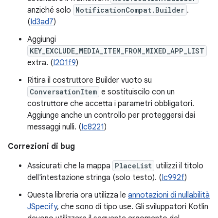
anziché solo
NotificationCompat.Builder
.
(
Id3ad7
)
Aggiungi
KEY_EXCLUDE_MEDIA_ITEM_FROM_MIXED_APP_LIST
extra. (
I201f9
)
Ritira il costruttore Builder vuoto su
ConversationItem
e sostituiscilo con un
costruttore che accetta i parametri obbligatori.
Aggiunge anche un controllo per proteggersi dai
messaggi nulli. (
Ic8221
)
Correzioni di bug
Assicurati che la mappa
PlaceList
utilizzi il titolo
dell'intestazione stringa (solo testo). (
Ic992f
)
Questa libreria ora utilizza le
annotazioni di nullabilità
JSpecify
, che sono di tipo use. Gli sviluppatori Kotlin