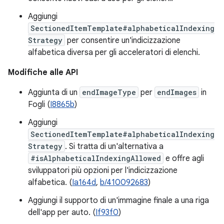
Aggiungi
SectionedItemTemplate#alphabeticalIndexing
Strategy
per consentire un'indicizzazione
alfabetica diversa per gli acceleratori di elenchi.
Modifiche alle API
Aggiunta di un
endImageType
per
endImages
in
Fogli (
I8865b
)
Aggiungi
SectionedItemTemplate#alphabeticalIndexing
Strategy
. Si tratta di un'alternativa a
#isAlphabeticalIndexingAllowed
e offre agli
sviluppatori più opzioni per l'indicizzazione
alfabetica. (
Ia164d
,
b/410092683
)
Aggiungi il supporto di un'immagine finale a una riga
dell'app per auto. (
If93f0
)