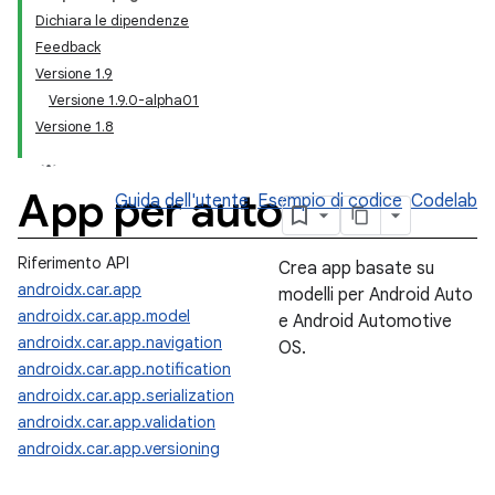
Dichiara le dipendenze
Feedback
Versione 1.9
Versione 1.9.0-alpha01
Versione 1.8
App per auto
Guida dell'utente
Esempio di codice
Codelab
Riferimento API
Crea app basate su
androidx.car.app
modelli per Android Auto
androidx.car.app.model
e Android Automotive
androidx.car.app.navigation
OS.
androidx.car.app.notification
androidx.car.app.serialization
androidx.car.app.validation
androidx.car.app.versioning