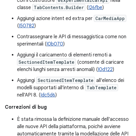
con il costruttore
@ExperimentalCarApi
nella
classe
TabContents.Builder
(
I26fbe
)
Aggiungi azione intent ed extra per
CarMediaApp
(
I50782
)
Contrassegnare le API di messaggistica come non
sperimentali (
I0b070
)
Aggiungi il caricamento di elementi remoti a
SectionedItemTemplate
(consente di caricare
elenchi lunghi senza arresti anomali) (
I0d122
)
Aggiungi
SectionedItemTemplate
all'elenco dei
modelli supportati all'interno di
TabTemplate
nell'API 8. (
Idc5d6
)
Correzioni di bug
È stata rimossa la definizione manuale dell'accesso
alle nuove API della piattaforma, poiché avviene
automaticamente tramite la modellazione delle API