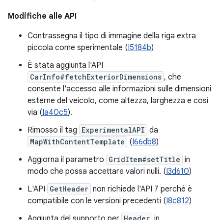
Modifiche alle API
Contrassegna il tipo di immagine della riga extra
piccola come sperimentale (
I5184b
)
È stata aggiunta l'API
CarInfo#fetchExteriorDimensions
, che
consente l'accesso alle informazioni sulle dimensioni
esterne del veicolo, come altezza, larghezza e così
via (
Ia40c5
).
Rimosso il tag
ExperimentalAPI
da
MapWithContentTemplate
(
I66db8
)
Aggiorna il parametro
GridItem#setTitle
in
modo che possa accettare valori nulli. (
I3d610
)
L'API
GetHeader
non richiede l'API 7 perché è
compatibile con le versioni precedenti (
I8c812
)
Aggiunta del supporto per
Header
in