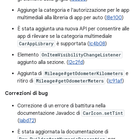
Aggiunge la categoria e l'autorizzazione per le app
multimediali alla libreria di app per auto (
I8e100
)
È stata aggiunta una nuova API per consentire alle
app di rilevare se la categoria multimediale
CarAppLibrary
è supportata (
Ic4b08
)
Elemento
OnItemVisibilityChangeListener
aggiunto alla sezione. (
I2c2fd
)
Aggiunta di
Mileage#getOdometerKilometers
e
ritiro di
Mileage#getOdometerMeters
(
Ic91af
)
Correzioni di bug
Correzione di un errore di battitura nella
documentazione Javadoc di
CarIcon.setTint
(
Iabd72
)
È stata aggiornata la documentazione di