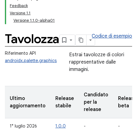
Feedback
Versione 1.1
Versione 1.1.0-alpha01
Tavolozza
Codice di esempio
Riferimento API
Estrai tavolozze di colori
androidx.palette.graphics
rappresentative dalle
immagini.
Candidato
Ultimo
Release
Release
per la
aggiornamento
stabile
beta
release
1° luglio 2026
1.0.0
-
-