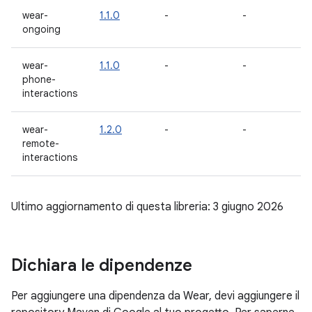
wear-
1.1.0
-
-
-
ongoing
wear-
1.1.0
-
-
-
phone-
interactions
wear-
1.2.0
-
-
1
remote-
interactions
Ultimo aggiornamento di questa libreria: 3 giugno 2026
Dichiara le dipendenze
Per aggiungere una dipendenza da Wear, devi aggiungere il