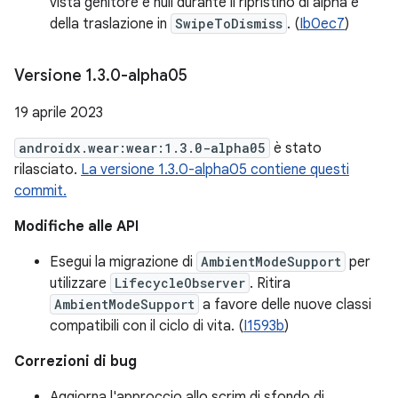
vista genitore è null durante il ripristino di alpha e
della traslazione in
SwipeToDismiss
. (
Ib0ec7
)
Versione 1
.
3
.
0-alpha05
19 aprile 2023
androidx.wear:wear:1.3.0-alpha05
è stato
rilasciato.
La versione 1.3.0-alpha05 contiene questi
commit.
Modifiche alle API
Esegui la migrazione di
AmbientModeSupport
per
utilizzare
LifecycleObserver
. Ritira
AmbientModeSupport
a favore delle nuove classi
compatibili con il ciclo di vita. (
I1593b
)
Correzioni di bug
Aggiorna l'approccio allo scrim di sfondo di