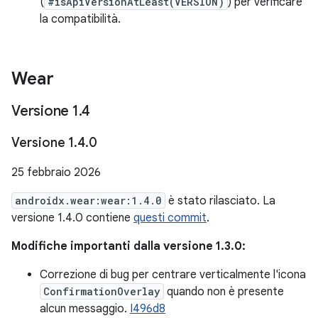
(
#isApiVersionAtLeast(VERSION)
) per verificare
la compatibilità.
Wear
Versione 1
.
4
Versione 1
.
4
.
0
25 febbraio 2026
androidx.wear:wear:1.4.0
è stato rilasciato. La
versione 1.4.0 contiene
questi commit
.
Modifiche importanti dalla versione 1.3.0:
Correzione di bug per centrare verticalmente l'icona
ConfirmationOverlay
quando non è presente
alcun messaggio.
I496d8