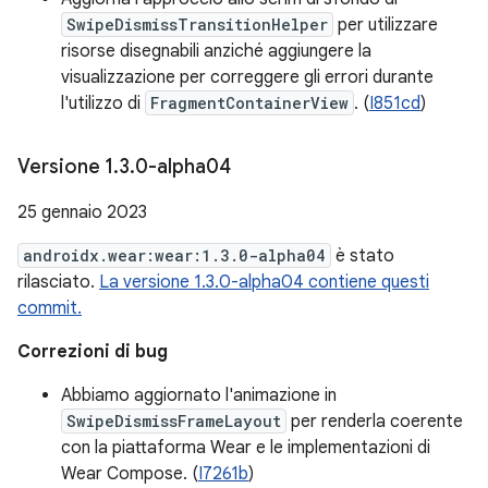
SwipeDismissTransitionHelper
per utilizzare
risorse disegnabili anziché aggiungere la
visualizzazione per correggere gli errori durante
l'utilizzo di
FragmentContainerView
. (
I851cd
)
Versione 1
.
3
.
0-alpha04
25 gennaio 2023
androidx.wear:wear:1.3.0-alpha04
è stato
rilasciato.
La versione 1.3.0-alpha04 contiene questi
commit.
Correzioni di bug
Abbiamo aggiornato l'animazione in
SwipeDismissFrameLayout
per renderla coerente
con la piattaforma Wear e le implementazioni di
Wear Compose. (
I7261b
)