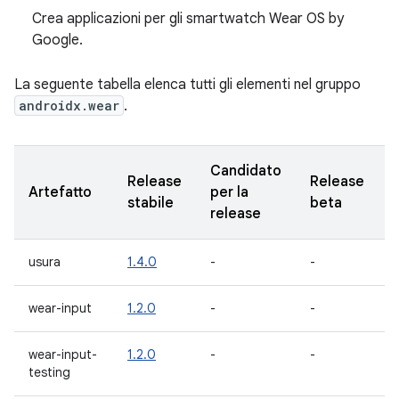
Crea applicazioni per gli smartwatch Wear OS by
Google.
La seguente tabella elenca tutti gli elementi nel gruppo
androidx.wear
.
Candidato
Release
Release
Artefatto
per la
stabile
beta
release
usura
1.4.0
-
-
-
wear-input
1.2.0
-
-
-
wear-input-
1.2.0
-
-
-
testing