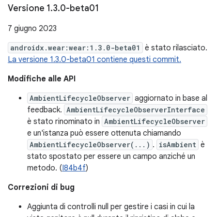
Versione 1
.
3
.
0-beta01
7 giugno 2023
androidx.wear:wear:1.3.0-beta01
è stato rilasciato.
La versione 1.3.0-beta01 contiene questi commit.
Modifiche alle API
AmbientLifecycleObserver
aggiornato in base al
feedback.
AmbientLifecycleObserverInterface
è stato rinominato in
AmbientLifecycleObserver
e un'istanza può essere ottenuta chiamando
AmbientLifecycleObserver(...)
.
isAmbient
è
stato spostato per essere un campo anziché un
metodo. (
I84b4f
)
Correzioni di bug
Aggiunta di controlli null per gestire i casi in cui la