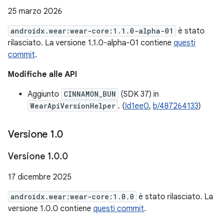
25 marzo 2026
androidx.wear:wear-core:1.1.0-alpha-01
è stato
rilasciato. La versione 1.1.0-alpha-01 contiene
questi
commit
.
Modifiche alle API
Aggiunto
CINNAMON_BUN
(SDK 37) in
WearApiVersionHelper
. (
Id1ee0
,
b/487264133
)
Versione 1
.
0
Versione 1
.
0
.
0
17 dicembre 2025
androidx.wear:wear-core:1.0.0
è stato rilasciato. La
versione 1.0.0 contiene
questi commit
.