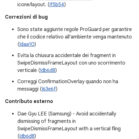
icone/layout. (
If5b54
)
Correzioni di bug
Sono state aggiunte regole ProGuard per garantire
che il codice relativo all'ambiente venga mantenuto
(
Idaa10
)
Evita la chiusura accidentale dei fragment in
SwipeDismissFrameLayout con uno scorrimento
verticale (
Idb6d8
)
Correggi ConfirmationOverlay quando non ha
messaggi (
I63e6f
)
Contributo esterno
Dae Gyu LEE (Samsung) - Avoid accidentally
dismissing of fragments in
SwipeDismissFrameLayout with a vertical fling
(
Idb6d8
)