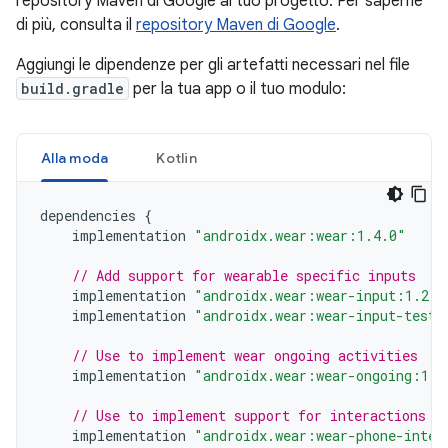
repository Maven di Google al tuo progetto. Per saperne
di più, consulta il
repository Maven di Google
.
Aggiungi le dipendenze per gli artefatti necessari nel file
build.gradle
per la tua app o il tuo modulo:
Alla moda
Kotlin
dependencies
{
implementation
"androidx.wear:wear:1.4.0"
// Add support for wearable specific inputs
implementation
"androidx.wear:wear-input:1.2.0
implementation
"androidx.wear:wear-input-testi
// Use to implement wear ongoing activities
implementation
"androidx.wear:wear-ongoing:1.1
// Use to implement support for interactions f
implementation
"androidx.wear:wear-phone-inter