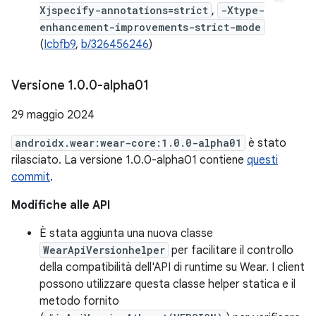
Xjspecify-annotations=strict
,
-Xtype-
enhancement-improvements-strict-mode
(
Icbfb9
,
b/326456246
)
Versione 1
.
0
.
0-alpha01
29 maggio 2024
androidx.wear:wear-core:1.0.0-alpha01
è stato
rilasciato. La versione 1.0.0-alpha01 contiene
questi
commit
.
Modifiche alle API
È stata aggiunta una nuova classe
WearApiVersionhelper
per facilitare il controllo
della compatibilità dell'API di runtime su Wear. I client
possono utilizzare questa classe helper statica e il
metodo fornito