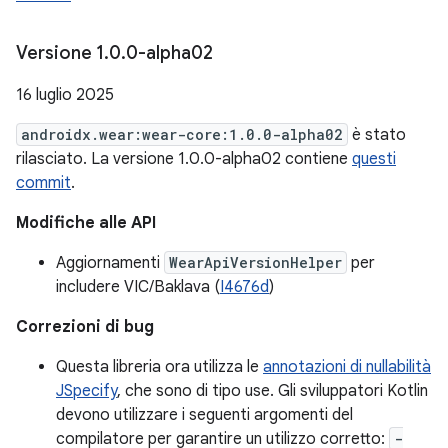
Versione 1
.
0
.
0-alpha02
16 luglio 2025
androidx.wear:wear-core:1.0.0-alpha02
è stato
rilasciato. La versione 1.0.0-alpha02 contiene
questi
commit
.
Modifiche alle API
Aggiornamenti
WearApiVersionHelper
per
includere VIC/Baklava (
I4676d
)
Correzioni di bug
Questa libreria ora utilizza le
annotazioni di nullabilità
JSpecify
, che sono di tipo use. Gli sviluppatori Kotlin
devono utilizzare i seguenti argomenti del
compilatore per garantire un utilizzo corretto:
-