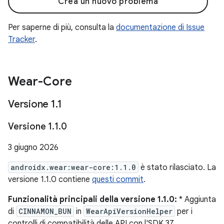
Crea un nuovo problema
Per saperne di più, consulta la
documentazione di Issue
Tracker
.
Wear-Core
Versione 1
.
1
Versione 1
.
1
.
0
3 giugno 2026
androidx.wear:wear-core:1.1.0
è stato rilasciato. La
versione 1.1.0 contiene
questi commit
.
Funzionalità principali della versione 1.1.0:
* Aggiunta
di
CINNAMON_BUN
in
WearApiVersionHelper
per i
controlli di compatibilità delle API con l'SDK 37.