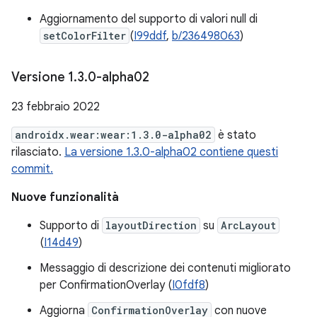
Aggiornamento del supporto di valori null di
setColorFilter
(
I99ddf
,
b/236498063
)
Versione 1
.
3
.
0-alpha02
23 febbraio 2022
androidx.wear:wear:1.3.0-alpha02
è stato
rilasciato.
La versione 1.3.0-alpha02 contiene questi
commit.
Nuove funzionalità
Supporto di
layoutDirection
su
ArcLayout
(
I14d49
)
Messaggio di descrizione dei contenuti migliorato
per ConfirmationOverlay (
I0fdf8
)
Aggiorna
ConfirmationOverlay
con nuove