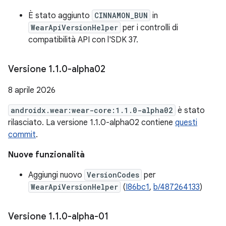
È stato aggiunto
CINNAMON_BUN
in
WearApiVersionHelper
per i controlli di
compatibilità API con l'SDK 37.
Versione 1
.
1
.
0-alpha02
8 aprile 2026
androidx.wear:wear-core:1.1.0-alpha02
è stato
rilasciato. La versione 1.1.0-alpha02 contiene
questi
commit
.
Nuove funzionalità
Aggiungi nuovo
VersionCodes
per
WearApiVersionHelper
(
I86bc1
,
b/487264133
)
Versione 1
.
1
.
0-alpha-01