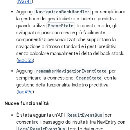
(
I92741
)
Aggiungi
NavigationBackHandler
per semplificare
la gestione dei gesti Indietro e Indietro predittivo
quando utilizzi
SceneState
. In questo modo, gli
sviluppatori possono creare più facilmente
componenti UI personalizzati che supportano la
navigazione a ritroso standard e i gesti predittivi
senza calcolare manualmente i delta del back stack.
(
I6a055
)
Aggiungi
rememberNavigationEventState
per
semplificare la connessione
SceneState
con la
gestione della funzionalità Indietro predittiva.
(
Iae49c
)
Nuove funzionalità
È stata aggiunta un'API
ResultEventBus
per
consentire il passaggio dei risultati tra NavEntry con
LocalResultEventBus
fornito dal nuovo