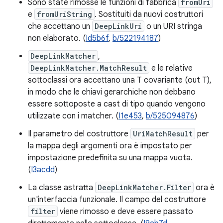
Sono state rimosse le funzioni di fabbrica
fromUri
e
fromUriString
. Sostituiti da nuovi costruttori
che accettano un
DeepLinkUri
o un URI stringa
non elaborato. (
Id5b6f
,
b/522194187
)
DeepLinkMatcher
,
DeepLinkMatcher.MatchResult
e le relative
sottoclassi ora accettano una T covariante (out T),
in modo che le chiavi gerarchiche non debbano
essere sottoposte a cast di tipo quando vengono
utilizzate con i matcher. (
I1e453
,
b/525094876
)
Il parametro del costruttore
UriMatchResult
per
la mappa degli argomenti ora è impostato per
impostazione predefinita su una mappa vuota.
(
I3acdd
)
La classe astratta
DeepLinkMatcher.Filter
ora è
un'interfaccia funzionale. Il campo del costruttore
filter
viene rimosso e deve essere passato