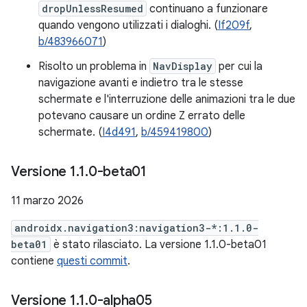
dropUnlessResumed
continuano a funzionare
quando vengono utilizzati i dialoghi. (
If209f
,
b/483966071
)
Risolto un problema in
NavDisplay
per cui la
navigazione avanti e indietro tra le stesse
schermate e l'interruzione delle animazioni tra le due
potevano causare un ordine Z errato delle
schermate. (
I4d491
,
b/459419800
)
Versione 1
.
1
.
0-beta01
11 marzo 2026
androidx.navigation3:navigation3-*:1.1.0-
beta01
è stato rilasciato. La versione 1.1.0-beta01
contiene
questi commit
.
Versione 1
.
1
.
0-alpha05