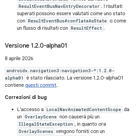
ResultEventBusNavEntryDecorator
. I risultati
superati possono essere valutati come uno stato
con
ResultEventBus#conflateAsState
o come
un flusso di risultati con
ResultEffect
.
Versione 1
.
2
.
0-alpha01
8 aprile 2026
androidx.navigation3:navigation3-*:1.2.0-
alpha01
è stato rilasciato. La versione 1.2.0-alpha01
contiene
questi commit
.
Correzioni di bug
L'accesso a
LocalNavAnimatedContentScope
da
un
OverlayScene
non causerà più un
IllegalStateException
, in quanto ora
OverlayScenes
vengono forniti con un