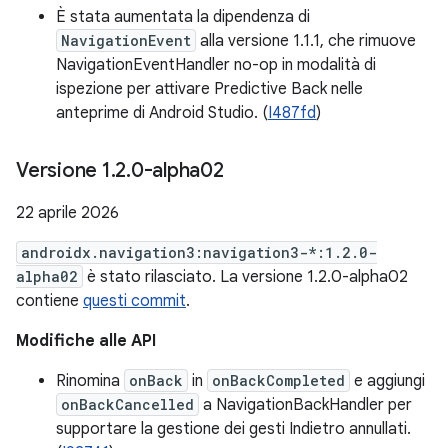
È stata aumentata la dipendenza di
NavigationEvent
alla versione 1.1.1, che rimuove
NavigationEventHandler no-op in modalità di
ispezione per attivare Predictive Back nelle
anteprime di Android Studio. (
I487fd
)
Versione 1
.
2
.
0-alpha02
22 aprile 2026
androidx.navigation3:navigation3-*:1.2.0-
alpha02
è stato rilasciato. La versione 1.2.0-alpha02
contiene
questi commit
.
Modifiche alle API
Rinomina
onBack
in
onBackCompleted
e aggiungi
onBackCancelled
a NavigationBackHandler per
supportare la gestione dei gesti Indietro annullati.