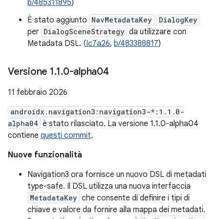
b/485311895
)
È stato aggiunto
NavMetadataKey
DialogKey
per
DialogSceneStrategy
da utilizzare con
Metadata DSL. (
Ic7a26
,
b/483388817
)
Versione 1
.
1
.
0-alpha04
11 febbraio 2026
androidx.navigation3:navigation3-*:1.1.0-
alpha04
è stato rilasciato. La versione 1.1.0-alpha04
contiene
questi commit
.
Nuove funzionalità
Navigation3 ora fornisce un nuovo DSL di metadati
type-safe. Il DSL utilizza una nuova interfaccia
MetadataKey
che consente di definire i tipi di
chiave e valore da fornire alla mappa dei metadati.