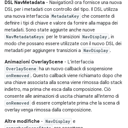
DSL NavMetadata
- Navigation3 ora fornisce una nuova
DSL per i metadati con controllo del tipo. Il DSL utilizza
una nuova interfaccia
MetadataKey
che consente di
definire i tipi di chiave e valore da fornire alla mappa dei
metadati. Sono state aggiunte anche nuove
NavMetadataKeys
per le transizioni
NavDisplay
, in
modo che possano essere utilizzate con il nuovo DSL dei
metadati per aggiungere transizioni a
NavDisplay
.
Animazioni OverlayScene
- L'interfaccia
OverlayScene
ha un nuovo callback di sospensione
onRemoved
. Questo callback viene richiamato dopo che
una chiave associata alla scena viene rimossa dallo stack
indietro, ma prima che esca dalla composizione. Ciò
consente alle animazioni di uscita chiamate all'interno di
onRemoved
di essere completate prima che la scena di
overlay venga rimossa dalla composizione.
Altre modifiche
-
NavDisplay
e