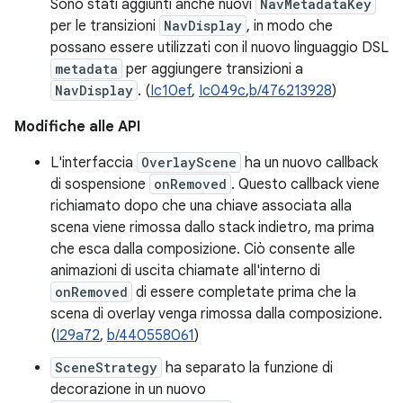
Sono stati aggiunti anche nuovi
NavMetadataKey
per le transizioni
NavDisplay
, in modo che
possano essere utilizzati con il nuovo linguaggio DSL
metadata
per aggiungere transizioni a
NavDisplay
. (
Ic10ef
,
Ic049c
,
b/476213928
)
Modifiche alle API
L'interfaccia
OverlayScene
ha un nuovo callback
di sospensione
onRemoved
. Questo callback viene
richiamato dopo che una chiave associata alla
scena viene rimossa dallo stack indietro, ma prima
che esca dalla composizione. Ciò consente alle
animazioni di uscita chiamate all'interno di
onRemoved
di essere completate prima che la
scena di overlay venga rimossa dalla composizione.
(
I29a72
,
b/440558061
)
SceneStrategy
ha separato la funzione di
decorazione in un nuovo