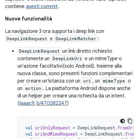
contiene
questi commit
.
Nuove funzionalità
La navigazione 3 ora supporta i deep link con
DeepLinkRequest
e
DeepLinkMatcher
:
DeepLinkRequest
un link diretto richiesto
contenente un
DeepLinkUri
e un mimeType o
un'azione facoltativi(solo Android). Insieme alla
nuova classe, sono presenti funzioni complementari
per creare un'istanza con un
uri
, un
mimeType
o
un
action
. La piattaforma Android dispone anche
di un helper per creare una richiesta da un intent.
(
Iaaac9
,
b/470282247
)
val
uriOnlyRequest
=
DeepLinkRequest
.
fromUriS
val
uriAndMimeRequest
=
DeepLinkRequest
.
fromU