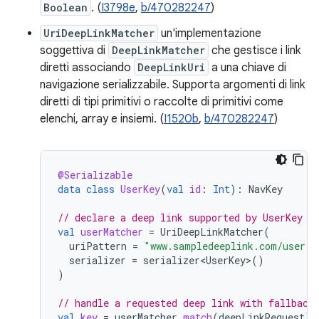
Boolean
. (
I3798e
,
b/470282247
)
UriDeepLinkMatcher
un'implementazione
soggettiva di
DeepLinkMatcher
che gestisce i link
diretti associando
DeepLinkUri
a una chiave di
navigazione serializzabile. Supporta argomenti di link
diretti di tipi primitivi o raccolte di primitivi come
elenchi, array e insiemi. (
I1520b
,
b/470282247
)
@Serializable
data
class
UserKey
(
val
id
:
Int
):
NavKey
// declare a deep link supported by UserKey
val
userMatcher
=
UriDeepLinkMatcher
(
uriPattern
=
"www.sampledeeplink.com/user?u
serializer
=
serializer<UserKey>
()
)
// handle a requested deep link with fallback
val
key
=
userMatcher
.
match
(
deepLinkRequest
)
?