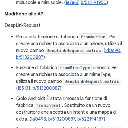
maiuscole e minuscole. (
Ie7e67
,
b/513191950
)
Modifiche alle API
DeepLinkRequest
Rimuovi la funzione di fabbrica
fromAction
. Per
creare una richiesta associata a un'azione, utilizza il
nuovo campo
DeepLinkRequest.extras
.(
Id0c90
,
b/513200887
)
Funzione di fabbrica
fromMimeType
rimossa. Per
creare una richiesta associata a un mimeType,
utilizza il nuovo campo
DeepLinkRequest.extras
.
(
I85131
,
b/513200887
)
(Solo Android) È stata rimossa la funzione di
fabbrica
fromIntent
. Sostituito da un nuovo
costruttore che accetta un intent e una mappa di
extra. (
Ia0498
,
b/513200887
,
b/522194187
)