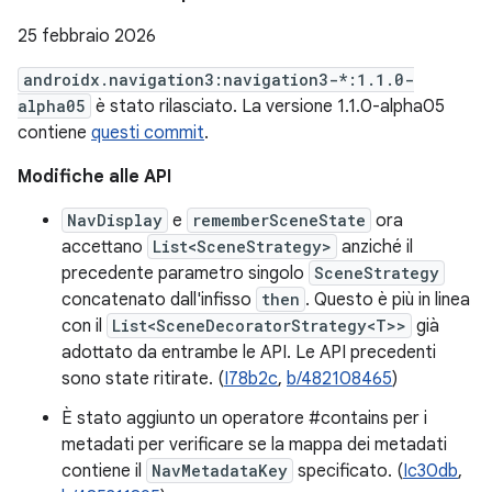
25 febbraio 2026
androidx.navigation3:navigation3-*:1.1.0-
alpha05
è stato rilasciato. La versione 1.1.0-alpha05
contiene
questi commit
.
Modifiche alle API
NavDisplay
e
rememberSceneState
ora
accettano
List<SceneStrategy>
anziché il
precedente parametro singolo
SceneStrategy
concatenato dall'infisso
then
. Questo è più in linea
con il
List<SceneDecoratorStrategy<T>>
già
adottato da entrambe le API. Le API precedenti
sono state ritirate. (
I78b2c
,
b/482108465
)
È stato aggiunto un operatore #contains per i
metadati per verificare se la mappa dei metadati
contiene il
NavMetadataKey
specificato. (
Ic30db
,