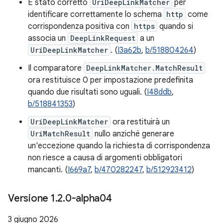
È stato corretto
UriDeepLinkMatcher
per
identificare correttamente lo schema
http
come
corrispondenza positiva con
https
quando si
associa un
DeepLinkRequest
a un
UriDeepLinkMatcher
. (
I3a62b
,
b/518804264
)
Il comparatore
DeepLinkMatcher.MatchResult
ora restituisce 0 per impostazione predefinita
quando due risultati sono uguali. (
I48ddb
,
b/518841353
)
UriDeepLinkMatcher
ora restituirà un
UriMatchResult
nullo anziché generare
un'eccezione quando la richiesta di corrispondenza
non riesce a causa di argomenti obbligatori
mancanti. (
I669a7
,
b/470282247
,
b/512923412
)
Versione 1
.
2
.
0-alpha04
3 giugno 2026