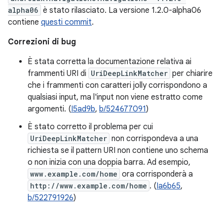
alpha06
è stato rilasciato. La versione 1.2.0-alpha06
contiene
questi commit
.
Correzioni di bug
È stata corretta la documentazione relativa ai
frammenti URI di
UriDeepLinkMatcher
per chiarire
che i frammenti con caratteri jolly corrispondono a
qualsiasi input, ma l'input non viene estratto come
argomenti. (
I5ad9b
,
b/524677091
)
È stato corretto il problema per cui
UriDeepLinkMatcher
non corrispondeva a una
richiesta se il pattern URI non contiene uno schema
o non inizia con una doppia barra. Ad esempio,
www.example.com/home
ora corrisponderà a
http://www.example.com/home
. (
Ia6b65
,
b/522791926
)