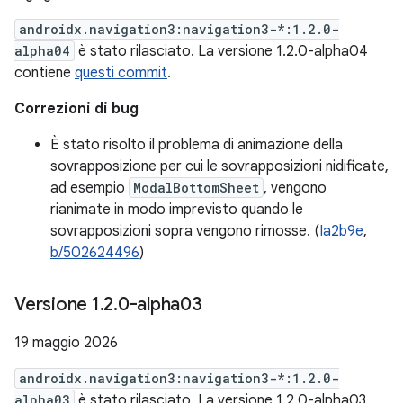
androidx.navigation3:navigation3-*:1.2.0-
alpha04
è stato rilasciato. La versione 1.2.0-alpha04
contiene
questi commit
.
Correzioni di bug
È stato risolto il problema di animazione della
sovrapposizione per cui le sovrapposizioni nidificate,
ad esempio
ModalBottomSheet
, vengono
rianimate in modo imprevisto quando le
sovrapposizioni sopra vengono rimosse. (
Ia2b9e
,
b/502624496
)
Versione 1
.
2
.
0-alpha03
19 maggio 2026
androidx.navigation3:navigation3-*:1.2.0-
alpha03
è stato rilasciato. La versione 1.2.0-alpha03