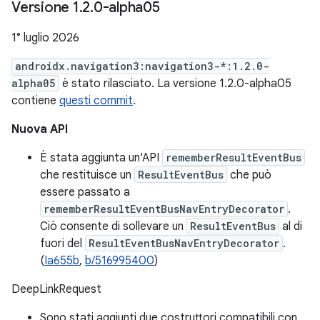
Versione 1
.
2
.
0-alpha05
1° luglio 2026
androidx.navigation3:navigation3-*:1.2.0-
alpha05
è stato rilasciato. La versione 1.2.0-alpha05
contiene
questi commit
.
Nuova API
È stata aggiunta un'API
rememberResultEventBus
che restituisce un
ResultEventBus
che può
essere passato a
rememberResultEventBusNavEntryDecorator
.
Ciò consente di sollevare un
ResultEventBus
al di
fuori del
ResultEventBusNavEntryDecorator
.
(
Ia655b
,
b/516995400
)
DeepLinkRequest
Sono stati aggiunti due costruttori compatibili con