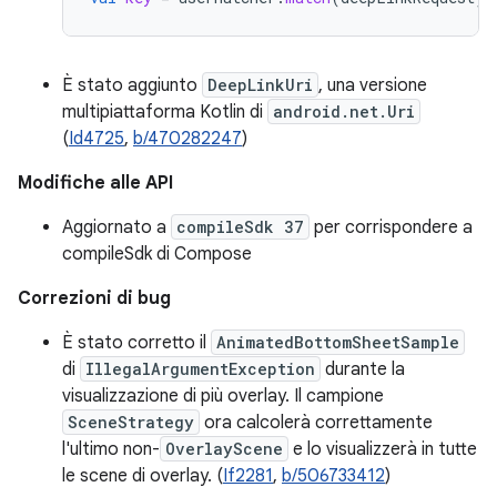
È stato aggiunto
DeepLinkUri
, una versione
multipiattaforma Kotlin di
android.net.Uri
(
Id4725
,
b/470282247
)
Modifiche alle API
Aggiornato a
compileSdk 37
per corrispondere a
compileSdk di Compose
Correzioni di bug
È stato corretto il
AnimatedBottomSheetSample
di
IllegalArgumentException
durante la
visualizzazione di più overlay. Il campione
SceneStrategy
ora calcolerà correttamente
l'ultimo non-
OverlayScene
e lo visualizzerà in tutte
le scene di overlay. (
If2281
,
b/506733412
)