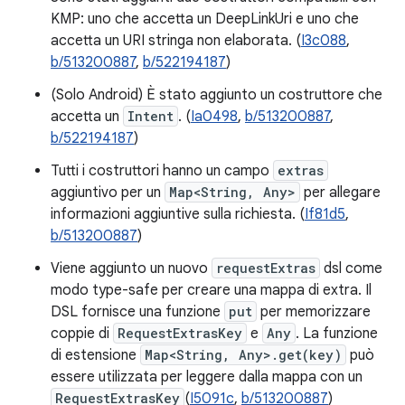
KMP: uno che accetta un DeepLinkUri e uno che
accetta un URI stringa non elaborata. (
I3c088
,
b/513200887
,
b/522194187
)
(Solo Android) È stato aggiunto un costruttore che
accetta un
Intent
. (
Ia0498
,
b/513200887
,
b/522194187
)
Tutti i costruttori hanno un campo
extras
aggiuntivo per un
Map<String, Any>
per allegare
informazioni aggiuntive sulla richiesta. (
If81d5
,
b/513200887
)
Viene aggiunto un nuovo
requestExtras
dsl come
modo type-safe per creare una mappa di extra. Il
DSL fornisce una funzione
put
per memorizzare
coppie di
RequestExtrasKey
e
Any
. La funzione
di estensione
Map<String, Any>.get(key)
può
essere utilizzata per leggere dalla mappa con un
RequestExtrasKey
(
I5091c
,
b/513200887
)