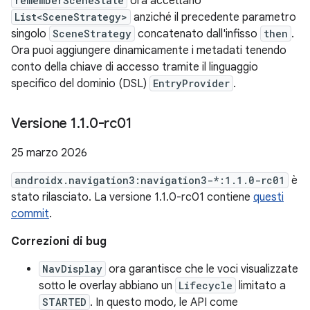
rememberSceneState
ora accettano
List<SceneStrategy>
anziché il precedente parametro
singolo
SceneStrategy
concatenato dall'infisso
then
.
Ora puoi aggiungere dinamicamente i metadati tenendo
conto della chiave di accesso tramite il linguaggio
specifico del dominio (DSL)
EntryProvider
.
Versione 1
.
1
.
0-rc01
25 marzo 2026
androidx.navigation3:navigation3-*:1.1.0-rc01
è
stato rilasciato. La versione 1.1.0-rc01 contiene
questi
commit
.
Correzioni di bug
NavDisplay
ora garantisce che le voci visualizzate
sotto le overlay abbiano un
Lifecycle
limitato a
STARTED
. In questo modo, le API come