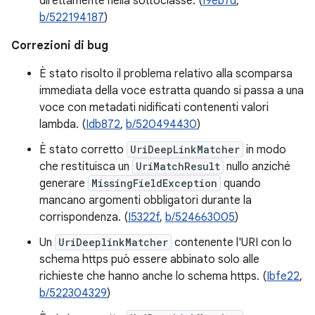
direttamente nella sottoclasse. (
I9eb7d
,
b/522194187
)
Correzioni di bug
È stato risolto il problema relativo alla scomparsa
immediata della voce estratta quando si passa a una
voce con metadati nidificati contenenti valori
lambda. (
Idb872
,
b/520494430
)
È stato corretto
UriDeepLinkMatcher
in modo
che restituisca un
UriMatchResult
nullo anziché
generare
MissingFieldException
quando
mancano argomenti obbligatori durante la
corrispondenza. (
I5322f
,
b/524663005
)
Un
UriDeeplinkMatcher
contenente l'URI con lo
schema https può essere abbinato solo alle
richieste che hanno anche lo schema https. (
Ibfe22
,
b/522304329
)