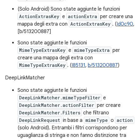
(Solo Android) Sono state aggiunte le funzioni
ActionExtrasKey
e
actionExtra
per creare una
mappa degli extra con
ActionExtrasKey
. (
Id0c90
,
[b/513200887]
Sono state aggiunte le funzioni
MimeTypeExtrasKey
e
mimeTypeExtra
per
creare una mappa degli extra con
MimeTypeExtrasKey
. (
I85131
,
b/513200887
)
DeepLinkMatcher
Sono state aggiunte le funzioni
DeepLinkMatcher.mimeTypeFilter
e
DeepLinkMatcher.actionFilter
per creare
DeepLinkMatcher.Filters
che filtrano
DeepLinkRequest
in base a
mimeType
o
action
(solo Android). Entrambi i filtri corrispondono per
uguaglianza di stringa e non fanno distinzione tra