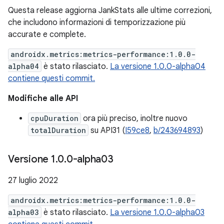
Questa release aggiorna JankStats alle ultime correzioni,
che includono informazioni di temporizzazione più
accurate e complete.
androidx.metrics:metrics-performance:1.0.0-
alpha04
è stato rilasciato.
La versione 1.0.0-alpha04
contiene questi commit.
Modifiche alle API
cpuDuration
ora più preciso, inoltre nuovo
totalDuration
su API31 (
I59ce8
,
b/243694893
)
Versione 1
.
0
.
0-alpha03
27 luglio 2022
androidx.metrics:metrics-performance:1.0.0-
alpha03
è stato rilasciato.
La versione 1.0.0-alpha03