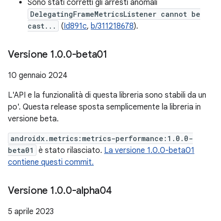
Sono stati corretti gli arresti anomali
DelegatingFrameMetricsListener cannot be
cast...
(
Id891c
,
b/311218678
).
Versione 1
.
0
.
0-beta01
10 gennaio 2024
L'API e la funzionalità di questa libreria sono stabili da un
po'. Questa release sposta semplicemente la libreria in
versione beta.
androidx.metrics:metrics-performance:1.0.0-
beta01
è stato rilasciato.
La versione 1.0.0-beta01
contiene questi commit.
Versione 1
.
0
.
0-alpha04
5 aprile 2023