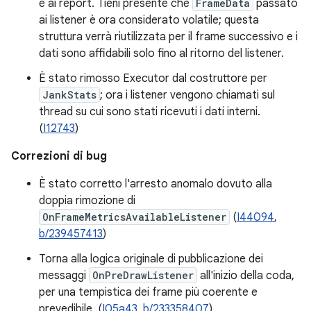
e ai report. Tieni presente che
FrameData
passato
ai listener è ora considerato volatile; questa
struttura verrà riutilizzata per il frame successivo e i
dati sono affidabili solo fino al ritorno del listener.
È stato rimosso Executor dal costruttore per
JankStats
; ora i listener vengono chiamati sul
thread su cui sono stati ricevuti i dati interni.
(
I12743
)
Correzioni di bug
È stato corretto l'arresto anomalo dovuto alla
doppia rimozione di
OnFrameMetricsAvailableListener
(
I44094
,
b/239457413
)
Torna alla logica originale di pubblicazione dei
messaggi
OnPreDrawListener
all'inizio della coda,
per una tempistica dei frame più coerente e
prevedibile. (
I05a43
,
b/233358407
)