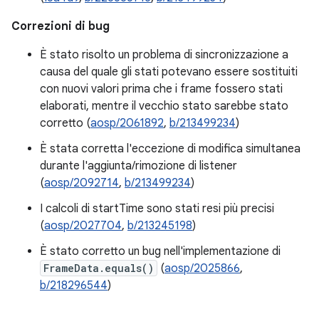
Correzioni di bug
È stato risolto un problema di sincronizzazione a
causa del quale gli stati potevano essere sostituiti
con nuovi valori prima che i frame fossero stati
elaborati, mentre il vecchio stato sarebbe stato
corretto (
aosp/2061892
,
b/213499234
)
È stata corretta l'eccezione di modifica simultanea
durante l'aggiunta/rimozione di listener
(
aosp/2092714
,
b/213499234
)
I calcoli di startTime sono stati resi più precisi
(
aosp/2027704
,
b/213245198
)
È stato corretto un bug nell'implementazione di
FrameData.equals()
(
aosp/2025866
,
b/218296544
)