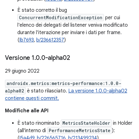
È stato corretto il bug
ConcurrentModificationException
per cui
l'elenco dei delegati del listener veniva modificato
durante l'iterazione per inviare i dati per frame.
(
Ib7693
,
b/236612357
)
Versione 1
.
0
.
0-alpha02
29 giugno 2022
androidx.metrics:metrics-performance:1.0.0-
alpha02
è stato rilasciato.
La versione 1.0.0-alpha02
contiene questi commit.
Modifiche alle API
È stato rinominato
MetricsStateHolder
in Holder
(all'interno di
PerformanceMetricsState
):
(
I5a4d9
,
b/226565716
,
b/213499234
)