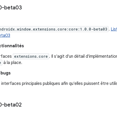
0-beta03
ndroidx.window.extensions.core:core:1.0.0-beta03
.
Lis
beta03
ctionnalités
erfaces
extensions.core
. Il s'agit d'un détail d'implémentation 
e
à la place.
 bugs
 interfaces principales publiques afin qu'elles puissent être util
0-beta02