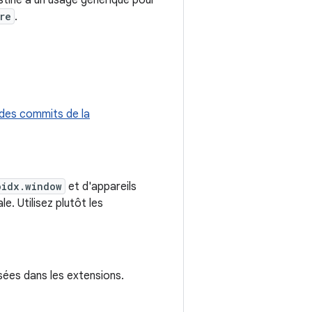
stiné à un usage générique pour
re
.
 des commits de la
oidx.window
et d'appareils
e. Utilisez plutôt les
isées dans les extensions.