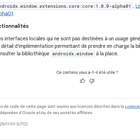
ndroidx.window.extensions.core:core:1.0.0-alpha01
.
Li
lpha01
ctionnalités
s interfaces locales qui ne sont pas destinées à un usage génér
n détail d'implémentation permettant de prendre en charge la b
onsulter la bibliothèque
androidx.window
à la place.
Ce contenu vous a-t-il été utile ?
s de code de cette page sont soumis aux licences décrites dans la
Licence
posées d'Oracle et/ou de ses sociétés affiliées.
025/11/01 (UTC).