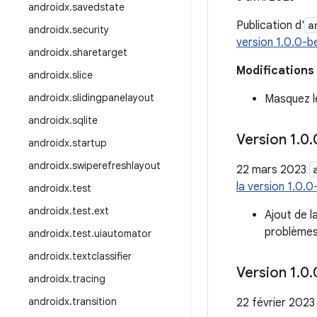
androidx
.
savedstate
Publication d'
a
androidx
.
security
version 1.0.0-
androidx
.
sharetarget
Modifications 
androidx
.
slice
androidx
.
slidingpanelayout
Masquez le
androidx
.
sqlite
Version 1
.
0
.
androidx
.
startup
androidx
.
swiperefreshlayout
22 mars 2023
la version 1.0.
androidx
.
test
androidx
.
test
.
ext
Ajout de l
problèmes
androidx
.
test
.
uiautomator
androidx
.
textclassifier
Version 1
.
0
.
androidx
.
tracing
androidx
.
transition
22 février 2023