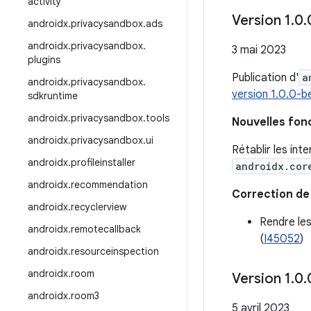
activity
Version 1
.
0
.
androidx
.
privacysandbox
.
ads
androidx
.
privacysandbox
.
3 mai 2023
plugins
Publication d'
a
androidx
.
privacysandbox
.
version 1.0.0-
sdkruntime
androidx
.
privacysandbox
.
tools
Nouvelles fon
androidx
.
privacysandbox
.
ui
Rétablir les int
androidx
.
profileinstaller
androidx.cor
androidx
.
recommendation
Correction de
androidx
.
recyclerview
Rendre les
androidx
.
remotecallback
(
I45052
)
androidx
.
resourceinspection
androidx
.
room
Version 1
.
0
.
androidx
.
room3
5 avril 2023