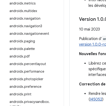
Interfaces
androidx
.
metrics
les dévelo
androidx
.
multidex
androidx
.
navigation
Version 1
.
0
.
androidx
.
navigation3
10 mai 2023
androidx
.
navigationevent
Publication d'
a
androidx
.
paging
version 1.0.0-r
androidx
.
palette
Nouvelles fon
androidx
.
pdf
Libérez c
androidx
.
percentlayout
spécifique
androidx
.
performance
interface
androidx
.
photopicker
Correction de
androidx
.
preference
Rendre les
androidx
.
print
(
I45052
)
androidx
.
privacysandbox
.