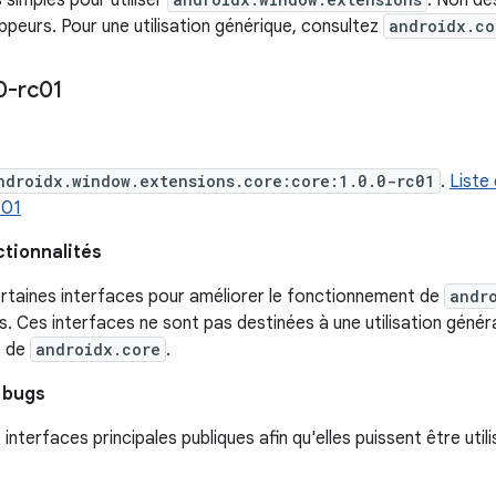
 simples pour utiliser
. Non de
ppeurs. Pour une utilisation générique, consultez
androidx.co
0-rc01
ndroidx.window.extensions.core:core:1.0.0-rc01
.
Liste
c01
ctionnalités
ertaines interfaces pour améliorer le fonctionnement de
andr
s. Ces interfaces ne sont pas destinées à une utilisation général
s de
androidx.core
.
 bugs
 interfaces principales publiques afin qu'elles puissent être util