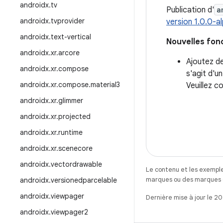
androidx
.
tv
Publication d'
a
androidx
.
tvprovider
version 1.0.0-a
androidx
.
text-vertical
Nouvelles fon
androidx
.
xr
.
arcore
Ajoutez de
androidx
.
xr
.
compose
s'agit d'u
androidx
.
xr
.
compose
.
material3
Veuillez c
androidx
.
xr
.
glimmer
androidx
.
xr
.
projected
androidx
.
xr
.
runtime
androidx
.
xr
.
scenecore
androidx
.
vectordrawable
Le contenu et les exemple
marques ou des marques dé
androidx
.
versionedparcelable
androidx
.
viewpager
Dernière mise à jour le 2
androidx
.
viewpager2