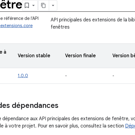
être
 référence de l'API
API principales des extensions de la bi
.extensions.core
fenêtres
e à
Version stable
Version finale
Version b
1.0.0
-
-
 des dépendances
e dépendance aux API principales des extensions de fenêtre, v
 à votre projet. Pour en savoir plus, consultez la section
Dép