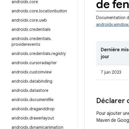
de fen
androidx
.
core
androidx
.
core
.
locationbutton
Documentation de
androidx
.
core
.
uwb
androidx.window
androidx
.
credentials
androidx
.
credentials
.
providerevents
Dernière mis
androidx
.
credentials
.
registry
jour
androidx
.
cursoradapter
androidx
.
customview
7 juin 2023
androidx
.
databinding
androidx
.
datastore
Déclarer
androidx
.
documentfile
androidx
.
draganddrop
Pour ajouter un
androidx
.
drawerlayout
Maven de Google
androidx
.
dynamicanimation