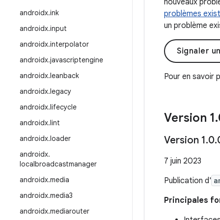
nouveaux problè
androidx
.
ink
problèmes exis
un problème exis
androidx
.
input
androidx
.
interpolator
Signaler u
androidx
.
javascriptengine
androidx
.
leanback
Pour en savoir p
androidx
.
legacy
androidx
.
lifecycle
Version 1
.
androidx
.
lint
androidx
.
loader
Version 1
.
0
.
androidx
.
7 juin 2023
localbroadcastmanager
androidx
.
media
Publication d'
a
androidx
.
media3
Principales fo
androidx
.
mediarouter