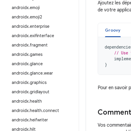
Ajoutez les dép
androidx
.
emoji
de votre applic
androidx
.
emoji2
androidx
.
enterprise
Groovy
androidx
.
exifinterface
androidx
.
fragment
dependencie
// Use 
androidx
.
games
impleme
androidx
.
glance
}
androidx
.
glance
.
wear
androidx
.
graphics
Pour en savoir 
androidx
.
gridlayout
androidx
.
health
androidx
.
health
.
connect
Commenta
androidx
.
heifwriter
Vos commentaire
androidx
.
hilt