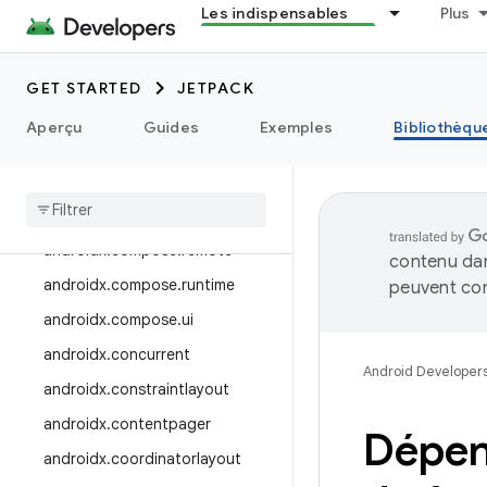
Les indispensables
Plus
androidx.compose.animation
androidx.compose.compiler
GET STARTED
JETPACK
androidx.compose.foundation
androidx.compose.material
Aperçu
Guides
Exemples
Bibliothèqu
androidx
.
compose
.
material3
androidx
.
compose
.
material3
.
adaptive
androidx
.
compose
.
remote
contenu dan
androidx
.
compose
.
runtime
peuvent con
androidx
.
compose
.
ui
androidx
.
concurrent
Android Developer
androidx
.
constraintlayout
androidx
.
contentpager
Dépen
androidx
.
coordinatorlayout