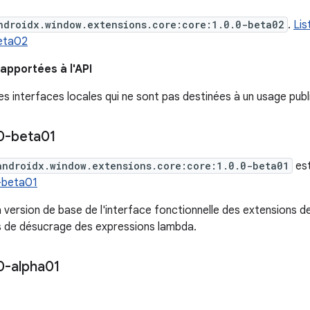
ndroidx.window.extensions.core:core:1.0.0-beta02
.
Lis
beta02
apportées à l'API
s interfaces locales qui ne sont pas destinées à un usage publi
0-beta01
androidx.window.extensions.core:core:1.0.0-beta01
est
0-beta01
a version de base de l'interface fonctionnelle des extensions d
 de désucrage des expressions lambda.
0-alpha01