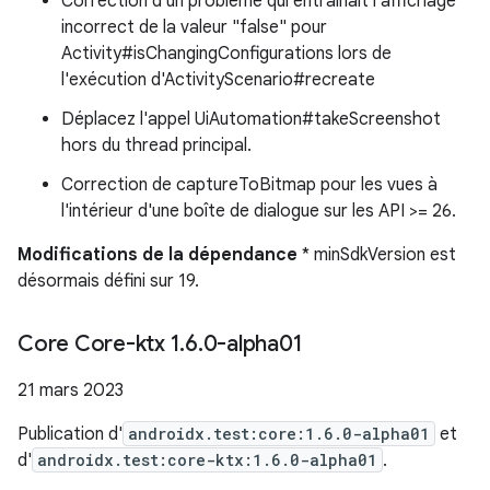
Correction d'un problème qui entraînait l'affichage
incorrect de la valeur "false" pour
Activity#isChangingConfigurations lors de
l'exécution d'ActivityScenario#recreate
Déplacez l'appel UiAutomation#takeScreenshot
hors du thread principal.
Correction de captureToBitmap pour les vues à
l'intérieur d'une boîte de dialogue sur les API >= 26.
Modifications de la dépendance
* minSdkVersion est
désormais défini sur 19.
Core Core-ktx 1
.
6
.
0-alpha01
21 mars 2023
Publication d'
androidx.test:core:1.6.0-alpha01
et
d'
androidx.test:core-ktx:1.6.0-alpha01
.