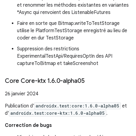
et renommer les méthodes existantes en variantes
*Async qui renvoient des ListenableFutures
Faire en sorte que Bitmap.writeToTestStorage
utilise le PlatformTestStorage enregistré au lieu de
coder en dur TestStorage
Suppression des restrictions
ExperimentalTestApi/RequiresOptIn des API
captureToBitmap et takeScreenshot
Core Core-ktx 1
.
6
.
0-alpha05
26 janvier 2024
Publication d'
androidx.test:core:1.6.0-alpha05
et
d'
androidx.test:core-ktx:1.6.0-alpha05
.
Correction de bugs