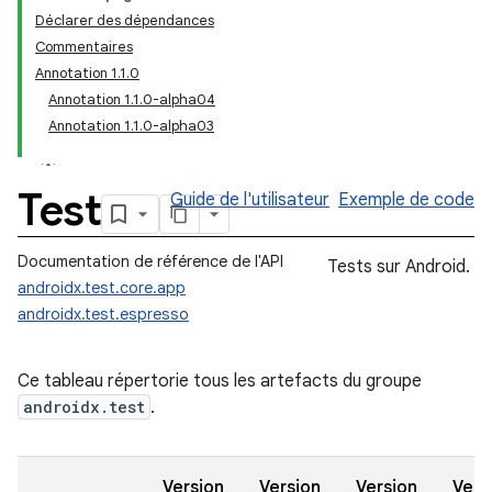
Déclarer des dépendances
Commentaires
Annotation 1.1.0
Annotation 1.1.0-alpha04
Annotation 1.1.0-alpha03
Test
Guide de l'utilisateur
Exemple de code
Documentation de référence de l'API
Tests sur Android.
androidx.test.core.app
androidx.test.espresso
Ce tableau répertorie tous les artefacts du groupe
androidx.test
.
Version
Version
Version
Vers