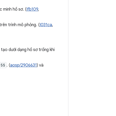
 minh hồ sơ. (
Ifb109
,
trên trình mô phỏng. (
I031ca
,
 tạo dưới dạng hồ sơ trống khi
15S
. (
aosp/2906631
) và