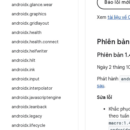
Báo lỗi mớ
androidx
.
glance
.
wear
androidx
.
graphics
Xem
tài liệu về
androidx
.
gridlayout
androidx
.
health
Phiên bản
androidx
.
health
.
connect
androidx
.
heifwriter
Phiên bản 1
.
androidx
.
hilt
Ngày 2 tháng 1
androidx
.
ink
Phát hành
and
androidx
.
input
sau
.
androidx
.
interpolator
Sửa lỗi
androidx
.
javascriptengine
androidx
.
leanback
Khắc phục 
theo tuần 
androidx
.
legacy
macro:1.
androidx
.
lifecycle
androidx