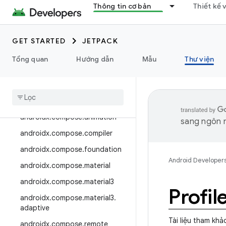
androidx.camera.media3
Thông tin cơ bản
Thiết kế 
androidx.camera.viewfinder
androidx.car
GET STARTED
JETPACK
androidx.car.app
Tổng quan
Hướng dẫn
Mẫu
Thư viện
androidx.cardview
androidx
.
collection
androidx
.
compose
androidx
.
compose
.
animation
sang ngôn n
androidx
.
compose
.
compiler
androidx
.
compose
.
foundation
Android Developer
androidx
.
compose
.
material
androidx
.
compose
.
material3
Profil
androidx
.
compose
.
material3
.
adaptive
Tài liệu tham khả
androidx
.
compose
.
remote