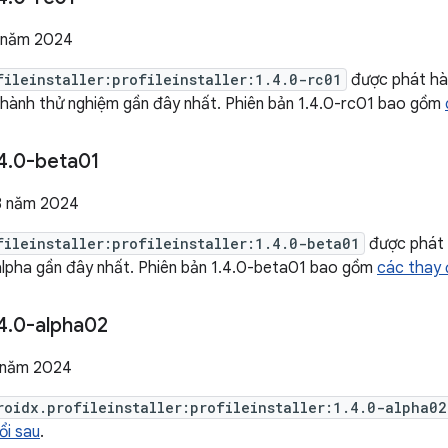
 năm 2024
fileinstaller:profileinstaller:1.4.0-rc01
được phát hà
 hành thử nghiệm gần đây nhất. Phiên bản 1.4.0-rc01 bao gồm
4
.
0-beta01
8 năm 2024
fileinstaller:profileinstaller:1.4.0-beta01
được phát 
alpha gần đây nhất. Phiên bản 1.4.0-beta01 bao gồm
các thay 
4
.
0-alpha02
 năm 2024
roidx.profileinstaller:profileinstaller:1.4.0-alpha02
ổi sau
.