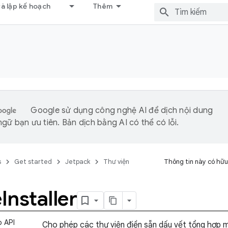
và lập kế hoạch
Thêm
Google sử dụng công nghệ AI để dịch nội dung
gữ bạn ưu tiên. Bản dịch bằng AI có thể có lỗi.
s
Get started
Jetpack
Thư viện
Thông tin này có hữu
e
Installer
o API
Cho phép các thư viện điền sẵn dấu vết tổng hợp 