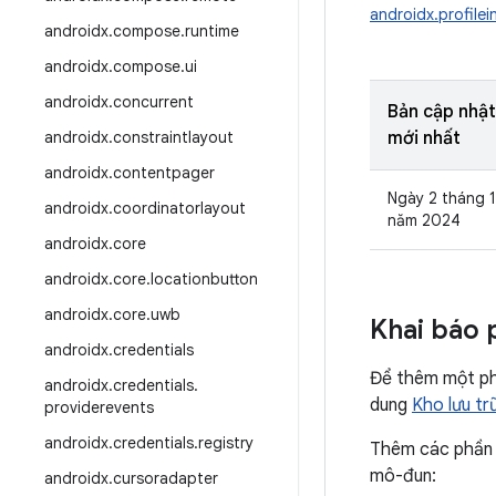
androidx.profilein
androidx
.
compose
.
runtime
androidx
.
compose
.
ui
androidx
.
concurrent
Bản cập nhật
androidx
.
constraintlayout
mới nhất
androidx
.
contentpager
Ngày 2 tháng 
androidx
.
coordinatorlayout
năm 2024
androidx
.
core
androidx
.
core
.
locationbutton
androidx
.
core
.
uwb
Khai báo 
androidx
.
credentials
Để thêm một phầ
androidx
.
credentials
.
dung
Kho lưu t
providerevents
androidx
.
credentials
.
registry
Thêm các phần 
mô-đun:
androidx
.
cursoradapter