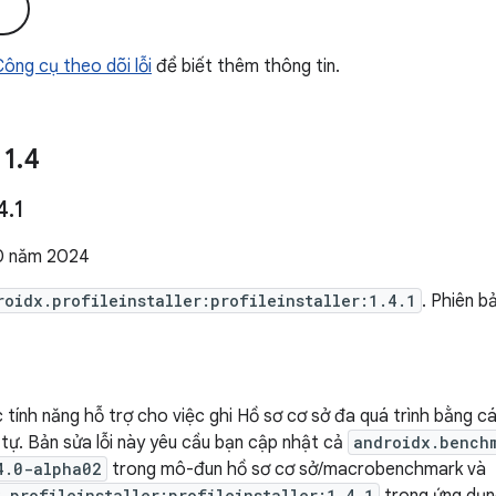
i
 Công cụ theo dõi lỗi
để biết thêm thông tin.
 1
.
4
4
.
1
0 năm 2024
roidx.profileinstaller:profileinstaller:1.4.1
. Phiên b
tính năng hỗ trợ cho việc ghi Hồ sơ cơ sở đa quá trình bằng cá
tự. Bản sửa lỗi này yêu cầu bạn cập nhật cả
androidx.bench
4.0-alpha02
trong mô-đun hồ sơ cơ sở/macrobenchmark và
.profileinstaller:profileinstaller:1.4.1