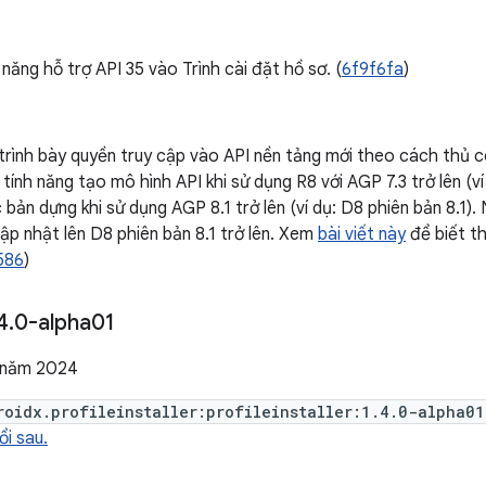
năng hỗ trợ API 35 vào Trình cài đặt hồ sơ. (
6f9f6fa
)
rình bày quyền truy cập vào API nền tảng mới theo cách thủ cô
tính năng tạo mô hình API khi sử dụng R8 với AGP 7.3 trở lên (ví
 bản dựng khi sử dụng AGP 8.1 trở lên (ví dụ: D8 phiên bản 8.1
p nhật lên D8 phiên bản 8.1 trở lên. Xem
bài viết này
để biết th
586
)
4
.
0-alpha01
 năm 2024
roidx.profileinstaller:profileinstaller:1.4.0-alpha01
i sau.