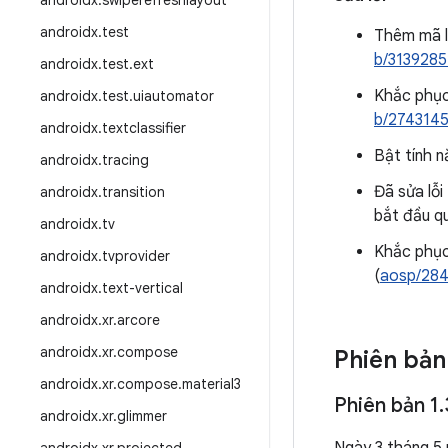
androidx
.
swiperefreshlayout
androidx
.
test
Thêm mã l
b/313928
androidx
.
test
.
ext
Khắc phục 
androidx
.
test
.
uiautomator
b/274314
androidx
.
textclassifier
Bật tính n
androidx
.
tracing
Đã sửa lỗi
androidx
.
transition
bắt đầu qu
androidx
.
tv
Khắc phục
androidx
.
tvprovider
(
aosp/28
androidx
.
text-vertical
androidx
.
xr
.
arcore
androidx
.
xr
.
compose
Phiên bản
androidx
.
xr
.
compose
.
material3
Phiên bản 1
.
androidx
.
xr
.
glimmer