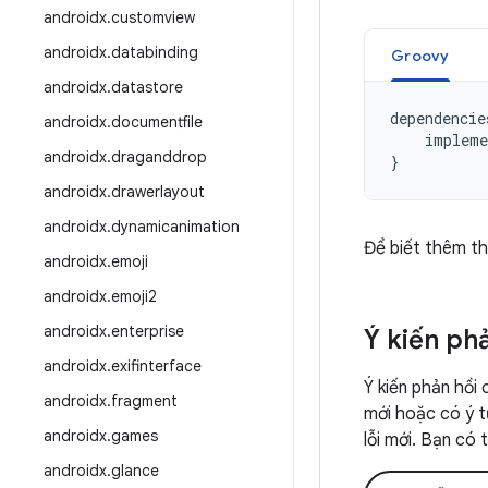
androidx
.
customview
androidx
.
databinding
Groovy
androidx
.
datastore
dependencie
androidx
.
documentfile
impleme
androidx
.
draganddrop
}
androidx
.
drawerlayout
androidx
.
dynamicanimation
Để biết thêm th
androidx
.
emoji
androidx
.
emoji2
androidx
.
enterprise
Ý kiến ph
androidx
.
exifinterface
Ý kiến phản hồi 
androidx
.
fragment
mới hoặc có ý t
androidx
.
games
lỗi mới. Bạn có
androidx
.
glance