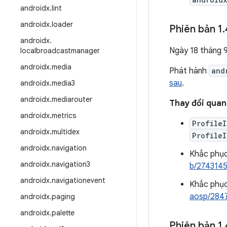
androidx
.
lint
androidx
.
loader
Phiên bản 1
.
androidx
.
Ngày 18 tháng 
localbroadcastmanager
androidx
.
media
Phát hành
and
sau
.
androidx
.
media3
androidx
.
mediarouter
Thay đổi quan 
androidx
.
metrics
ProfileI
androidx
.
multidex
ProfileI
androidx
.
navigation
Khắc phục 
androidx
.
navigation3
b/274314
androidx
.
navigationevent
Khắc phục
aosp/284
androidx
.
paging
androidx
.
palette
Phiên bản 1
.