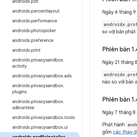
androidx
.
pdf
androidx
.
percentlayout
Ngày 4 tháng 9
androidx
.
performance
androidx.pro
androidx
.
photopicker
so với bản phát
androidx
.
preference
Phiên bản 1
.
androidx
.
print
androidx
.
privacysandbox
.
Ngày 21 tháng 
activity
androidx.pro
androidx
.
privacysandbox
.
ads
nào so với bản 
androidx
.
privacysandbox
.
plugins
Phiên bản 1
.
androidx
.
privacysandbox
.
sdkruntime
Ngày 7 tháng 8
androidx
.
privacysandbox
.
tools
Phát hành
and
androidx
.
privacysandbox
.
ui
gồm
các thay đ