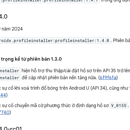
trong ứng dụng
4
.
0
9 năm 2024
roidx.profileinstaller:profileinstaller:1.4.0
. Phiên 
trọng kể từ phiên bản 1.3.0
nstaller
hiện hỗ trợ thu thập/cài đặt hồ sơ trên API 35 trở l
nstaller
để cập nhật phiên bản nền tảng nữa. (
6f9f6fa
)
sự cố khi xoá trình đổ bóng trên Android U (API 34), cũng như 
544
)
 sự cố chuyển mã cờ phương thức ở định dạng hồ sơ
V_015S
.
7740
)
4
.
0-rc01