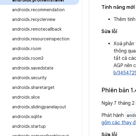
androidx
.
profileinstaller
Tính năng mới
androidx
.
recommendation
Thêm tính 
androidx
.
recyclerview
androidx
.
remotecallback
Sửa lỗi
androidx
.
resourceinspection
Xoá phần t
androidx
.
room
thông qua 
tất cả các
androidx
.
room3
AGP nên cậ
androidx
.
savedstate
b/345472
androidx
.
security
androidx
.
sharetarget
Phiên bản 1
.
androidx
.
slice
Ngày 7 tháng 2
androidx
.
slidingpanelayout
Phát hành
and
androidx
.
sqlite
gồm các thay đổ
androidx
.
startup
Sửa lỗi