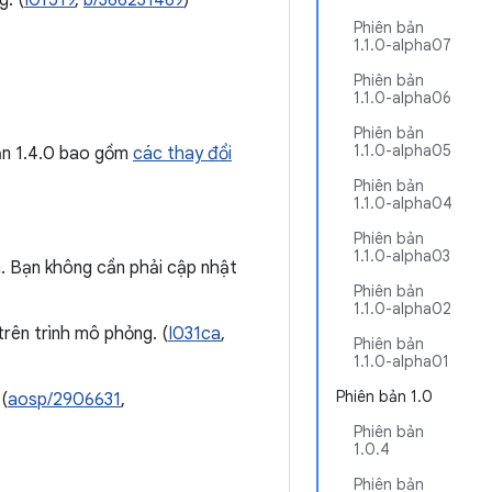
. (
I0f519
,
b/366231469
)
Phiên bản
1.1.0-alpha07
Phiên bản
1.1.0-alpha06
Phiên bản
1.1.0-alpha05
bản 1.4.0 bao gồm
các thay đổi
Phiên bản
1.1.0-alpha04
Phiên bản
1.1.0-alpha03
ên. Bạn không cần phải cập nhật
Phiên bản
1.1.0-alpha02
trên trình mô phỏng. (
I031ca
,
Phiên bản
1.1.0-alpha01
Phiên bản 1.0
 (
aosp/2906631
,
Phiên bản
1.0.4
Phiên bản