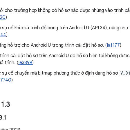
ỗi cho trường hợp không có hồ sơ nào được nhúng vào trình xác
520
)
sự cố khi xoá trình đổ bóng trên Android U (API 34), cũng như 
544
)
ăng hỗ trợ cho Android U trong trình cài đặt hồ sơ. (
Iaf177
)
 trình cài đặt hồ sơ trên Android U do hồ sơ hiện tại không được
á trình. (
Ie3899
)
 sự cố chuyển mã bitmap phương thức ở định dạng hồ sơ
V_0
47740
)
 1
.
3
3
.
1