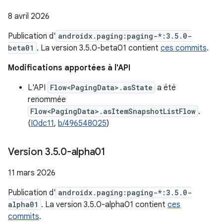
8 avril 2026
Publication d'
androidx.paging:paging-*:3.5.0-
beta01
. La version 3.5.0-beta01 contient
ces commits
.
Modifications apportées à l'API
L'API
Flow<PagingData>.asState
a été
renommée
Flow<PagingData>.asItemSnapshotListFlow
.
(
I0dc11
,
b/496548025
)
Version 3
.
5
.
0-alpha01
11 mars 2026
Publication d'
androidx.paging:paging-*:3.5.0-
alpha01
. La version 3.5.0-alpha01 contient
ces
commits
.