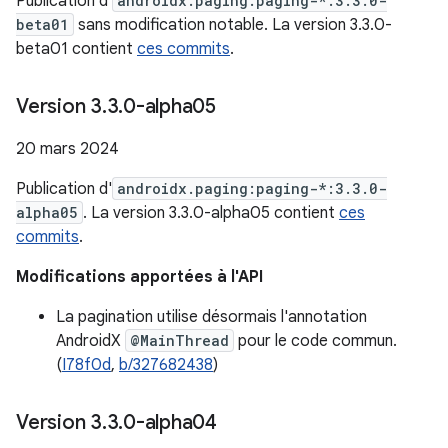
Publication d'
androidx.paging:paging-*:3.3.0-
beta01
sans modification notable. La version 3.3.0-
beta01 contient
ces commits
.
Version 3
.
3
.
0-alpha05
20 mars 2024
Publication d'
androidx.paging:paging-*:3.3.0-
alpha05
. La version 3.3.0-alpha05 contient
ces
commits
.
Modifications apportées à l'API
La pagination utilise désormais l'annotation
AndroidX
@MainThread
pour le code commun.
(
I78f0d
,
b/327682438
)
Version 3
.
3
.
0-alpha04