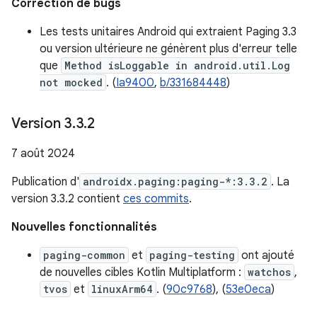
Correction de bugs
Les tests unitaires Android qui extraient Paging 3.3
ou version ultérieure ne génèrent plus d'erreur telle
que
Method isLoggable in android.util.Log
not mocked
. (
Ia9400
,
b/331684448
)
Version 3
.
3
.
2
7 août 2024
Publication d'
androidx.paging:paging-*:3.3.2
. La
version 3.3.2 contient
ces commits
.
Nouvelles fonctionnalités
paging-common
et
paging-testing
ont ajouté
de nouvelles cibles Kotlin Multiplatform :
watchos
,
tvos
et
linuxArm64
. (
90c9768
), (
53e0eca
)