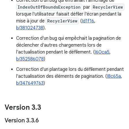
Correction d'un bug qui entraînait l'affichage de
IndexOutOfBoundsException
par
RecyclerView
lorsque l'utilisateur faisait défiler l'écran pendant la
mise à jour de
RecyclerView
(
Id1f16
,
b/381024738
).
Correction d'un bug qui empêchait la pagination de
déclencher d'autres chargements lors de
l'actualisation pendant le défilement. (
I60ca5
,
b/352586078
)
Correction d'un plantage lors du défilement pendant
l'actualisation des éléments de pagination. (
I8c65a
,
b/347649763
)
Version 3
.
3
Version 3
.
3
.
6