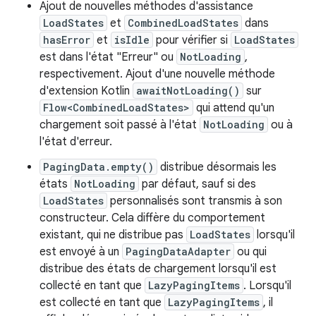
Ajout de nouvelles méthodes d'assistance
LoadStates
et
CombinedLoadStates
dans
hasError
et
isIdle
pour vérifier si
LoadStates
est dans l'état "Erreur" ou
NotLoading
,
respectivement. Ajout d'une nouvelle méthode
d'extension Kotlin
awaitNotLoading()
sur
Flow<CombinedLoadStates>
qui attend qu'un
chargement soit passé à l'état
NotLoading
ou à
l'état d'erreur.
PagingData.empty()
distribue désormais les
états
NotLoading
par défaut, sauf si des
LoadStates
personnalisés sont transmis à son
constructeur. Cela diffère du comportement
existant, qui ne distribue pas
LoadStates
lorsqu'il
est envoyé à un
PagingDataAdapter
ou qui
distribue des états de chargement lorsqu'il est
collecté en tant que
LazyPagingItems
. Lorsqu'il
est collecté en tant que
LazyPagingItems
, il