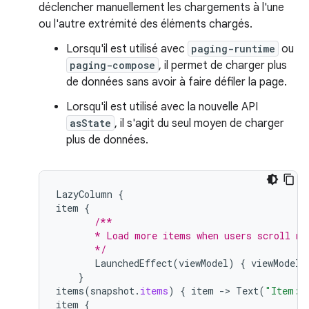
déclencher manuellement les chargements à l'une
ou l'autre extrémité des éléments chargés.
Lorsqu'il est utilisé avec
paging-runtime
ou
paging-compose
, il permet de charger plus
de données sans avoir à faire défiler la page.
Lorsqu'il est utilisé avec la nouvelle API
asState
, il s'agit du seul moyen de charger
plus de données.
LazyColumn
{
item
{
/**
       * Load more items when users scroll ne
       */
LaunchedEffect
(
viewModel
)
{
viewModel
.
}
items
(
snapshot
.
items
)
{
item
-
>
Text
(
"Item: 
item
{