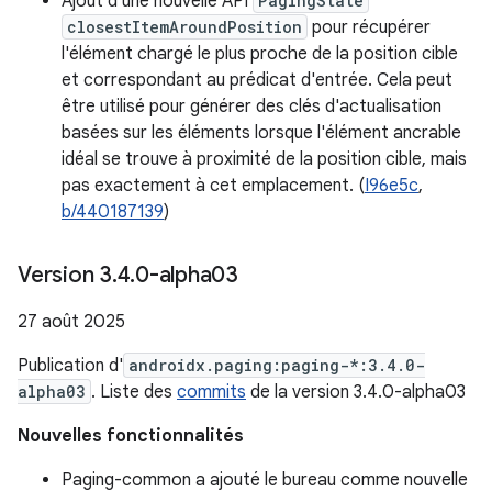
Ajout d'une nouvelle API
PagingState
closestItemAroundPosition
pour récupérer
l'élément chargé le plus proche de la position cible
et correspondant au prédicat d'entrée. Cela peut
être utilisé pour générer des clés d'actualisation
basées sur les éléments lorsque l'élément ancrable
idéal se trouve à proximité de la position cible, mais
pas exactement à cet emplacement. (
I96e5c
,
b/440187139
)
Version 3
.
4
.
0-alpha03
27 août 2025
Publication d'
androidx.paging:paging-*:3.4.0-
alpha03
. Liste des
commits
de la version 3.4.0-alpha03
Nouvelles fonctionnalités
Paging-common a ajouté le bureau comme nouvelle