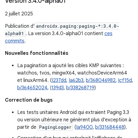
Version 3
.
4
.
0-alpha01
2 juillet 2025
Publication d'
androidx.paging:paging-*:3.4.0-
alpha01
. La version 3.4.0-alpha01 contient
ces
commits
.
Nouvelles fonctionnalités
La pagination a ajouté les cibles KMP suivantes :
watchos, tvos, mingwX64, watchosDeviceArm64
et linuxArm64. (
I237dd
,
Ia62b3
,
b/368046982
,
Icf15d
,
b/364652024
,
I139d3
,
b/338268719
)
Correction de bugs
Les tests unitaires Android qui extraient Paging 3.3
ou version ultérieure ne génèrent plus d'exception à
partir de
PagingLogger
(
Ia9400
,
b/331684448
).