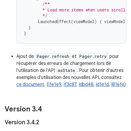
/**
        * Load more items when users scroll n
        */
LaunchedEffect
(
viewModel
)
{
viewModel
.
a
}
}
Ajout de
Pager.refresh
et
Pager.retry
pour
récupérer des erreurs de chargement lors de
l'utilisation de l'API
asState
. Pour obtenir d'autres
exemples d'utilisation des nouvelles API, consultez
ce document
. (
I1e1e9
,
If3c87
,
Idbd48
,
Id1e1d
,
I816fe
)
Version 3
.
4
Version 3
.
4
.
2