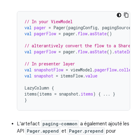
// In your ViewModel
val
pager
=
Pager
(
pagingConfig
,
pagingSourceF
val
pagerFlow
=
pager
.
flow
.
asState
()
// alterantively convert the flow to a Shared
val
pagerFlow
=
pager
.
flow
.
asState
().
stateIn
(
// In presenter layer
val
snapshotFlow
=
viewModel
.
pagerFlow
.
collec
val
snapshot
=
itemsFlow
.
value
LazyColumn
{
items
(
items
=
snapshot
.
items
)
{
...
}
}
L'artefact
paging-common
a également ajouté les
API
Pager.append
et
Pager.prepend
pour