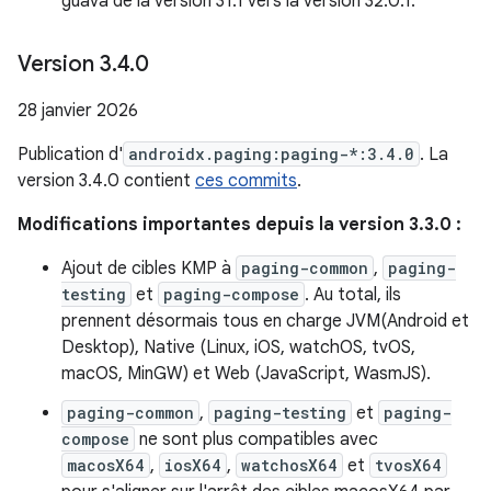
guava de la version 31.1 vers la version 32.0.1.
Version 3
.
4
.
0
28 janvier 2026
Publication d'
androidx.paging:paging-*:3.4.0
. La
version 3.4.0 contient
ces commits
.
Modifications importantes depuis la version 3.3.0 :
Ajout de cibles KMP à
paging-common
,
paging-
testing
et
paging-compose
. Au total, ils
prennent désormais tous en charge JVM(Android et
Desktop), Native (Linux, iOS, watchOS, tvOS,
macOS, MinGW) et Web (JavaScript, WasmJS).
paging-common
,
paging-testing
et
paging-
compose
ne sont plus compatibles avec
macosX64
,
iosX64
,
watchosX64
et
tvosX64