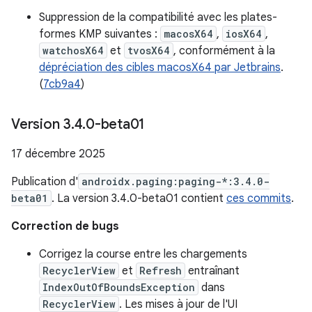
Suppression de la compatibilité avec les plates-
formes KMP suivantes :
macosX64
,
iosX64
,
watchosX64
et
tvosX64
, conformément à la
dépréciation des cibles macosX64 par Jetbrains
.
(
7cb9a4
)
Version 3
.
4
.
0-beta01
17 décembre 2025
Publication d'
androidx.paging:paging-*:3.4.0-
beta01
. La version 3.4.0-beta01 contient
ces commits
.
Correction de bugs
Corrigez la course entre les chargements
RecyclerView
et
Refresh
entraînant
IndexOutOfBoundsException
dans
RecyclerView
. Les mises à jour de l'UI