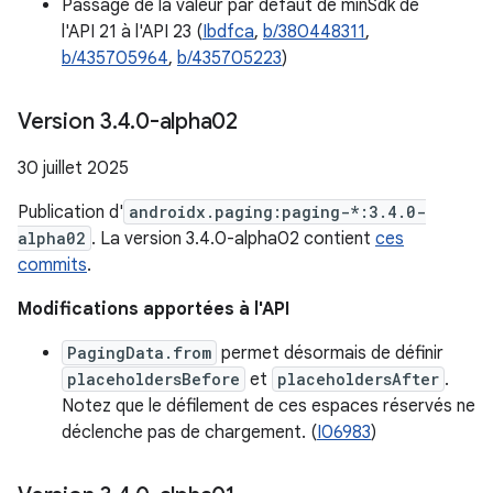
Passage de la valeur par défaut de minSdk de
l'API 21 à l'API 23 (
Ibdfca
,
b/380448311
,
b/435705964
,
b/435705223
)
Version 3
.
4
.
0-alpha02
30 juillet 2025
Publication d'
androidx.paging:paging-*:3.4.0-
alpha02
. La version 3.4.0-alpha02 contient
ces
commits
.
Modifications apportées à l'API
PagingData.from
permet désormais de définir
placeholdersBefore
et
placeholdersAfter
.
Notez que le défilement de ces espaces réservés ne
déclenche pas de chargement. (
I06983
)