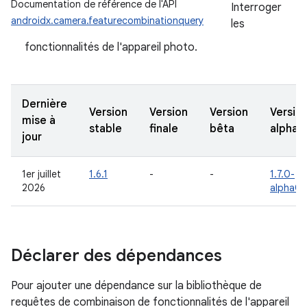
Documentation de référence de l'API
Interroger
androidx.camera.featurecombinationquery
les
fonctionnalités de l'appareil photo.
Dernière
Version
Version
Version
Versio
mise à
stable
finale
bêta
alpha
jour
1er juillet
1.6.1
-
-
1.7.0-
2026
alpha02
Déclarer des dépendances
Pour ajouter une dépendance sur la bibliothèque de
requêtes de combinaison de fonctionnalités de l'appareil