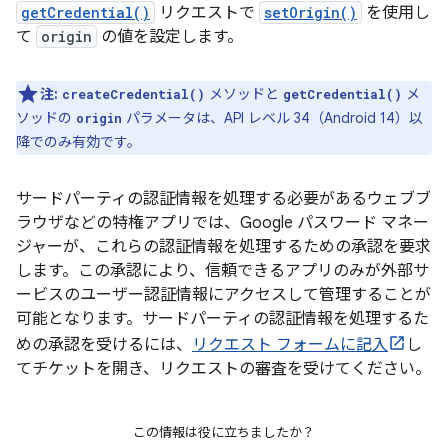
getCredential()
リクエストで
setOrigin()
を使用し
て
origin
の値を設定します。
注:
メソッドと
メ
createCredential()
getCredential()
ソッドの
パラメータは、API レベル 34（Android 14）以
origin
降でのみ有効です。
サードパーティの認証情報を処理する必要があるウェブブ
ラウザなどの特権アプリでは、Google パスワード マネー
ジャーが、これらの認証情報を処理するための承認を要求
します。この承認により、信頼できるアプリのみが外部サ
ービスのユーザー認証情報にアクセスして管理することが
可能となります。サードパーティの認証情報を処理するた
めの承認を受けるには、
リクエスト フォームに記入
し
てチケットを開き、リクエストの審査を受けてください。
この情報は役に立ちましたか？