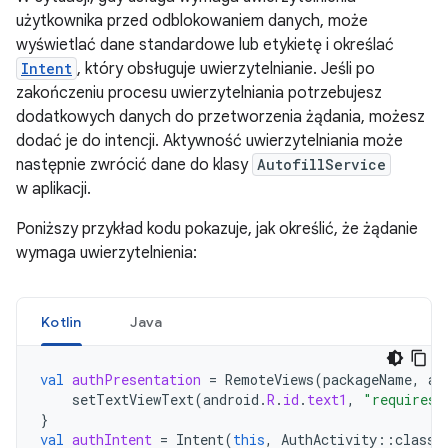
użytkownika przed odblokowaniem danych, może
wyświetlać dane standardowe lub etykietę i określać
Intent
, który obsługuje uwierzytelnianie. Jeśli po
zakończeniu procesu uwierzytelniania potrzebujesz
dodatkowych danych do przetworzenia żądania, możesz
dodać je do intencji. Aktywność uwierzytelniania może
następnie zwrócić dane do klasy
AutofillService
w aplikacji.
Poniższy przykład kodu pokazuje, jak określić, że żądanie
wymaga uwierzytelnienia:
Kotlin
Java
val
authPresentation
=
RemoteViews
(
packageName
,
an
setTextViewText
(
android
.
R
.
id
.
text1
,
"requires 
}
val
authIntent
=
Intent
(
this
,
AuthActivity
::
class
.