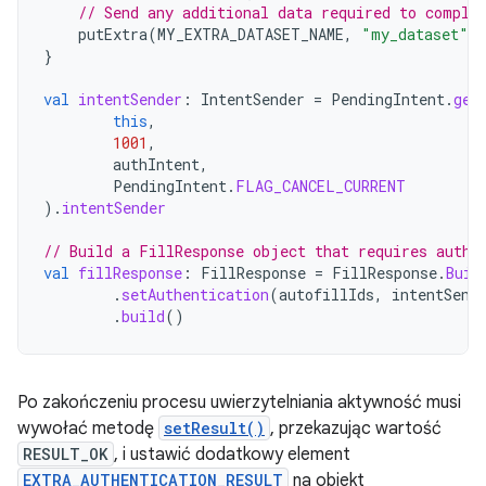
// Send any additional data required to comple
putExtra
(
MY_EXTRA_DATASET_NAME
,
"my_dataset"
)
}
val
intentSender
:
IntentSender
=
PendingIntent
.
get
this
,
1001
,
authIntent
,
PendingIntent
.
FLAG_CANCEL_CURRENT
).
intentSender
// Build a FillResponse object that requires authe
val
fillResponse
:
FillResponse
=
FillResponse
.
Buil
.
setAuthentication
(
autofillIds
,
intentSend
.
build
()
Po zakończeniu procesu uwierzytelniania aktywność musi
wywołać metodę
setResult()
, przekazując wartość
RESULT_OK
, i ustawić dodatkowy element
EXTRA_AUTHENTICATION_RESULT
na obiekt