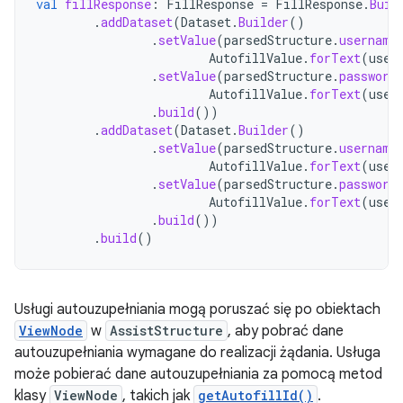
val
fillResponse
:
FillResponse
=
FillResponse
.
Buil
.
addDataset
(
Dataset
.
Builder
()
.
setValue
(
parsedStructure
.
username
AutofillValue
.
forText
(
user
.
setValue
(
parsedStructure
.
password
AutofillValue
.
forText
(
user
.
build
())
.
addDataset
(
Dataset
.
Builder
()
.
setValue
(
parsedStructure
.
username
AutofillValue
.
forText
(
user
.
setValue
(
parsedStructure
.
password
AutofillValue
.
forText
(
user
.
build
())
.
build
()
Usługi autouzupełniania mogą poruszać się po obiektach
ViewNode
w
AssistStructure
, aby pobrać dane
autouzupełniania wymagane do realizacji żądania. Usługa
może pobierać dane autouzupełniania za pomocą metod
klasy
ViewNode
, takich jak
getAutofillId()
.