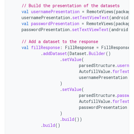
// Build the presentation of the datasets
val
usernamePresentation
=
RemoteViews
(
package
usernamePresentation
.
setTextViewText
(
android
.
R
val
passwordPresentation
=
RemoteViews
(
package
passwordPresentation
.
setTextViewText
(
android
.
R
// Add a dataset to the response
val
fillResponse
:
FillResponse
=
FillResponse
.
.
addDataset
(
Dataset
.
Builder
()
.
setValue
(
parsedStructure
.
userna
AutofillValue
.
forText
(
usernamePresentation
)
.
setValue
(
parsedStructure
.
passwor
AutofillValue
.
forText
(
passwordPresentation
)
.
build
())
.
build
()