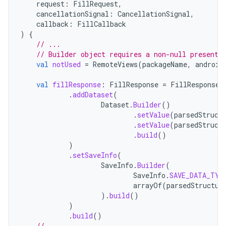
request
:
FillRequest
,
cancellationSignal
:
CancellationSignal
,
callback
:
FillCallback
)
{
// ...
// Builder object requires a non-null presenta
val
notUsed
=
RemoteViews
(
packageName
,
android
val
fillResponse
:
FillResponse
=
FillResponse
.
.
addDataset
(
Dataset
.
Builder
()
.
setValue
(
parsedStruct
.
setValue
(
parsedStruct
.
build
()
)
.
setSaveInfo
(
SaveInfo
.
Builder
(
SaveInfo
.
SAVE_DATA_TYP
arrayOf
(
parsedStructur
).
build
()
)
.
build
()
// ...