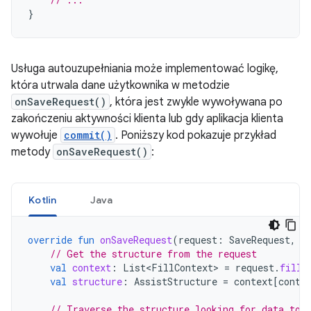
}
Usługa autouzupełniania może implementować logikę,
która utrwala dane użytkownika w metodzie
onSaveRequest()
, która jest zwykle wywoływana po
zakończeniu aktywności klienta lub gdy aplikacja klienta
wywołuje
commit()
. Poniższy kod pokazuje przykład
metody
onSaveRequest()
:
Kotlin
Java
override
fun
onSaveRequest
(
request
:
SaveRequest
,
c
// Get the structure from the request
val
context
:
List<FillContext>
=
request
.
fillC
val
structure
:
AssistStructure
=
context
[
conte
// Traverse the structure looking for data to 