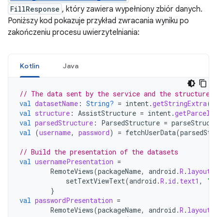
FillResponse
, który zawiera wypełniony zbiór danych.
Poniższy kod pokazuje przykład zwracania wyniku po
zakończeniu procesu uwierzytelniania:
Kotlin
Java
// The data sent by the service and the structure 
val
datasetName
:
String?
=
intent
.
getStringExtra
(
M
val
structure
:
AssistStructure
=
intent
.
getParcela
val
parsedStructure
:
ParsedStructure
=
parseStruct
val
(
username
,
password
)
=
fetchUserData
(
parsedStr
// Build the presentation of the datasets
val
usernamePresentation
=
RemoteViews
(
packageName
,
android
.
R
.
layout
.
setTextViewText
(
android
.
R
.
id
.
text1
,
"m
}
val
passwordPresentation
=
RemoteViews
(
packageName
,
android
.
R
.
layout
.