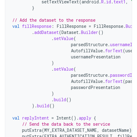
setTextViewText
(
android
.
R
.
id
.
text1
,
"P
}
// Add the dataset to the response
val
fillResponse
:
FillResponse
=
FillResponse
.
Buil
.
addDataset
(
Dataset
.
Builder
()
.
setValue
(
parsedStructure
.
usernameId
AutofillValue
.
forText
(
user
usernamePresentation
)
.
setValue
(
parsedStructure
.
passwordId
,
AutofillValue
.
forText
(
pass
passwordPresentation
)
.
build
()
).
build
()
val
replyIntent
=
Intent
().
apply
{
// Send the data back to the service
putExtra
(
MY_EXTRA_DATASET_NAME
,
datasetName
)
putExtra
(
EXTRA_AUTHENTICATION_RESULT
,
fillResp