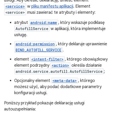
usługi. Aby określić deklarację, umieść element
<service>
w
pliku manifestu aplikacji
. Element
<service>
musi zawierać te atrybuty i elementy:
atrybut
android:name
, który wskazuje podklasę
AutofillService
w aplikacji, która implementuje
usługę.
android:permission
, który deklaruje uprawnienie
BIND_AUTOFILL_SERVICE
.
element
<intent-filter>
, którego obowiązkowy
element podrzędny
<action>
określa działanie
android.service.autofill.AutofillService
;
Opcjonalny element
<meta-data>
, którego
możesz użyć, aby podać dodatkowe parametry
konfiguracji usługi.
Poniższy przykład pokazuje deklarację usługi
autouzupełniania: