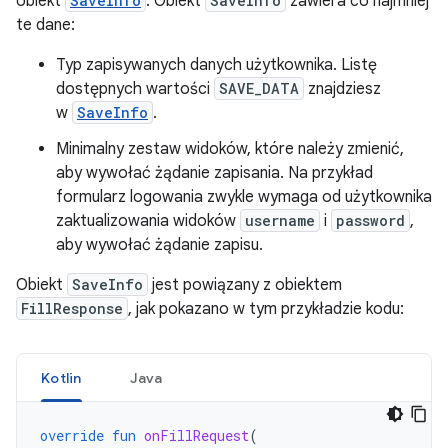
obiekt
SaveInfo
. Obiekt
SaveInfo
zawiera co najmniej
te dane:
Typ zapisywanych danych użytkownika. Listę
dostępnych wartości
SAVE_DATA
znajdziesz
w
SaveInfo
.
Minimalny zestaw widoków, które należy zmienić,
aby wywołać żądanie zapisania. Na przykład
formularz logowania zwykle wymaga od użytkownika
zaktualizowania widoków
username
i
password
,
aby wywołać żądanie zapisu.
Obiekt
SaveInfo
jest powiązany z obiektem
FillResponse
, jak pokazano w tym przykładzie kodu:
Kotlin
Java
override
fun
onFillRequest
(