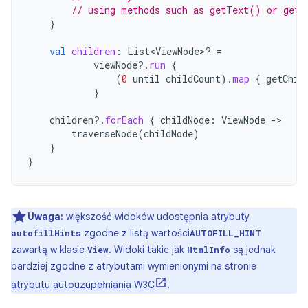
// using methods such as getText() or getH
}
val
children
:
List<ViewNode>? 
=
viewNode
?.
run
{
(
0
until
childCount
).
map
{
getChil
}
children
?.
forEach
{
childNode
:
ViewNode
-
traverseNode
(
childNode
)
}
}
Uwaga:
większość widoków udostępnia atrybuty
zgodne z listą wartości
autofillHints
AUTOFILL_HINT
zawartą w klasie
. Widoki takie jak
są jednak
View
HtmlInfo
bardziej zgodne z atrybutami wymienionymi na stronie
atrybutu autouzupełniania W3C
.