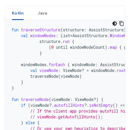
Kotlin
Java
fun
traverseStructure
(
structure
:
AssistStructure
)
val
windowNodes
:
List<AssistStructure
.
WindowNo
structure
.
run
{
(
0
until
windowNodeCount
).
map
{
ge
}
windowNodes
.
forEach
{
windowNode
:
AssistStruct
val
viewNode
:
ViewNode? 
=
windowNode
.
rootV
traverseNode
(
viewNode
)
}
}
fun
traverseNode
(
viewNode
:
ViewNode?)
{
if
(
viewNode
?.
autofillHints
?.
isNotEmpty
()
==
t
// If the client app provides autofill hin
// viewNode.getAutofillHints();
}
else
{
// Or use your own heuristics to describe 