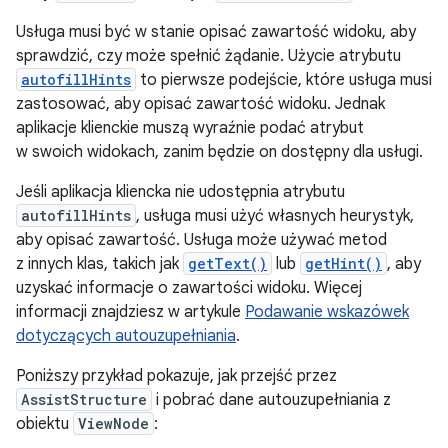
Usługa musi być w stanie opisać zawartość widoku, aby
sprawdzić, czy może spełnić żądanie. Użycie atrybutu
autofillHints
to pierwsze podejście, które usługa musi
zastosować, aby opisać zawartość widoku. Jednak
aplikacje klienckie muszą wyraźnie podać atrybut
w swoich widokach, zanim będzie on dostępny dla usługi.
Jeśli aplikacja kliencka nie udostępnia atrybutu
autofillHints
, usługa musi użyć własnych heurystyk,
aby opisać zawartość. Usługa może używać metod
z innych klas, takich jak
getText()
lub
getHint()
, aby
uzyskać informacje o zawartości widoku. Więcej
informacji znajdziesz w artykule
Podawanie wskazówek
dotyczących autouzupełniania
.
Poniższy przykład pokazuje, jak przejść przez
AssistStructure
i pobrać dane autouzupełniania z
obiektu
ViewNode
: