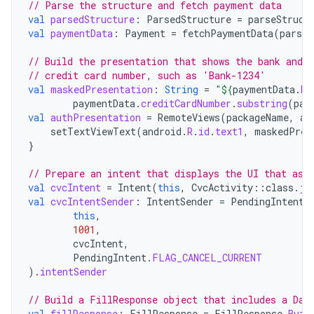
// Parse the structure and fetch payment data
val
parsedStructure
:
ParsedStructure
=
parseStruct
val
paymentData
:
Payment
=
fetchPaymentData
(
parsed
// Build the presentation that shows the bank and t
// credit card number, such as 'Bank-1234'
val
maskedPresentation
:
String
=
"
${
paymentData
.
ba
paymentData
.
creditCardNumber
.
substring
(
pay
val
authPresentation
=
RemoteViews
(
packageName
,
an
setTextViewText
(
android
.
R
.
id
.
text1
,
maskedPres
}
// Prepare an intent that displays the UI that ask
val
cvcIntent
=
Intent
(
this
,
CvcActivity
::
class
.
ja
val
cvcIntentSender
:
IntentSender
=
PendingIntent
.
this
,
1001
,
cvcIntent
,
PendingIntent
.
FLAG_CANCEL_CURRENT
).
intentSender
// Build a FillResponse object that includes a Dat
val
fillResponse
:
FillResponse
=
FillResponse
.
Buil