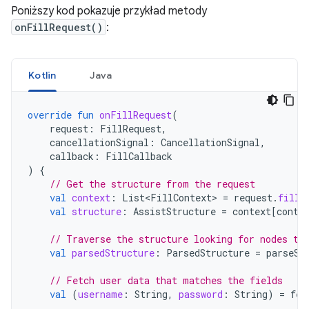
Poniższy kod pokazuje przykład metody
onFillRequest()
:
Kotlin
Java
override
fun
onFillRequest
(
request
:
FillRequest
,
cancellationSignal
:
CancellationSignal
,
callback
:
FillCallback
)
{
// Get the structure from the request
val
context
:
List<FillContext>
=
request
.
fillC
val
structure
:
AssistStructure
=
context
[
conte
// Traverse the structure looking for nodes to
val
parsedStructure
:
ParsedStructure
=
parseSt
// Fetch user data that matches the fields
val
(
username
:
String
,
password
:
String
)
=
fet