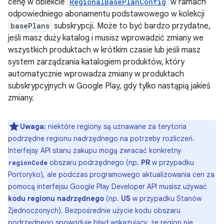
cenę w obiekcie
RegionalBasePlanConfig
w ramach
odpowiedniego abonamentu podstawowego w kolekcji
basePlans
subskrypcji. Może to być bardzo przydatne,
jeśli masz duży katalog i musisz wprowadzić zmiany we
wszystkich produktach w krótkim czasie lub jeśli masz
system zarządzania katalogiem produktów, który
automatycznie wprowadza zmiany w produktach
subskrypcyjnych w Google Play, gdy tylko nastąpią jakieś
zmiany.
Uwaga:
niektóre regiony są uznawane za terytoria
podrzędne regionu nadrzędnego na potrzeby rozliczeń.
Interfejsy API stanu zakupu mogą zwracać konkretny
obszaru podrzędnego (np.
PR
w przypadku
regionCode
Portoryko), ale podczas programowego aktualizowania cen za
pomocą interfejsu Google Play Developer API musisz używać
kodu regionu nadrzędnego
(np.
US
w przypadku Stanów
Zjednoczonych). Bezpośrednie użycie kodu obszaru
podrzędnego spowoduje błąd wskazujący, że region nie