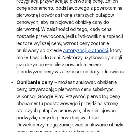
rezygnacji, przywracając pierwotną cenę. Zmień
cenę abonamentu podstawowego z powrotem na
pierwotną i otwórz stronę starszych pułapów
cenowych, aby zainicjować obniżkę ceny do
pierwotnej. W zależności od tego, kiedy cena
zostanie przywrócona, jeśli użytkownik nie zapłacił
jeszcze wyższej ceny, wzrost ceny zostanie
anulowany po okresie
autoryzacji płatności
, który
może trwać do 5 dni. Niektórzy użytkownicy mogli
już otrzymać e-maile z powiadomieniem
o podwyżce ceny w zależności od daty odnowienia.
Obniżanie ceny
– możesz anulować obniżenie
ceny, przywracając pierwotną cenę subskrypcji
w Konsoli Google Play. Przywróć pierwotną cenę
abonamentu podstawowego i przejdź na stronę
starszych pułapów cenowych, aby zainicjować
podwyżkę ceny do pierwotnej wartości.
Deweloperzy mogą zainicjować anulowanie obniżki
ceny, wymagając zgody użytkownika lub