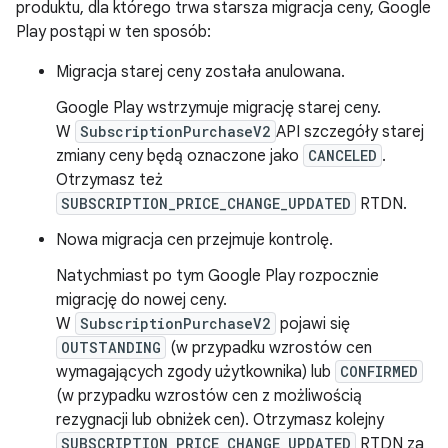
produktu, dla którego trwa starsza migracja ceny, Google
Play postąpi w ten sposób:
Migracja starej ceny została anulowana.
Google Play wstrzymuje migrację starej ceny.
W
SubscriptionPurchaseV2
API szczegóły starej
zmiany ceny będą oznaczone jako
CANCELED
.
Otrzymasz też
SUBSCRIPTION_PRICE_CHANGE_UPDATED
RTDN.
Nowa migracja cen przejmuje kontrolę.
Natychmiast po tym Google Play rozpocznie
migrację do nowej ceny.
W
SubscriptionPurchaseV2
pojawi się
OUTSTANDING
(w przypadku wzrostów cen
wymagających zgody użytkownika) lub
CONFIRMED
(w przypadku wzrostów cen z możliwością
rezygnacji lub obniżek cen). Otrzymasz kolejny
SUBSCRIPTION_PRICE_CHANGE_UPDATED
RTDN za