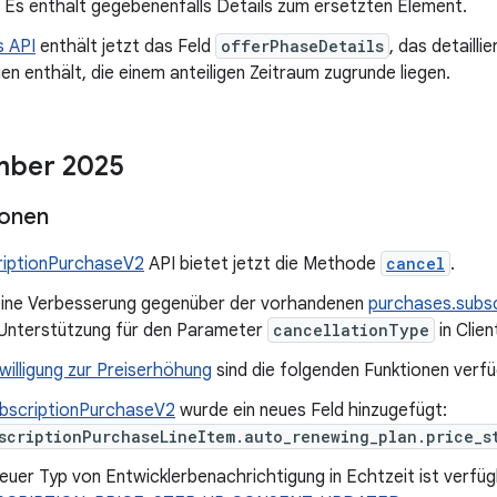
 Es enthält gegebenenfalls Details zum ersetzten Element.
s API
enthält jetzt das Feld
offerPhaseDetails
, das detaill
en enthält, die einem anteiligen Zeitraum zugrunde liegen.
ber 2025
ionen
riptionPurchaseV2
API bietet jetzt die Methode
cancel
.
t eine Verbesserung gegenüber der vorhandenen
purchases.subsc
e Unterstützung für den Parameter
cancellationType
in Clien
willigung zur Preiserhöhung
sind die folgenden Funktionen verfü
bscriptionPurchaseV2
wurde ein neues Feld hinzugefügt:
scriptionPurchaseLineItem.auto_renewing_plan.price_s
neuer Typ von Entwicklerbenachrichtigung in Echtzeit ist verfüg