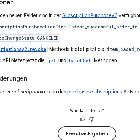
ionen
den neuen Felder sind in der
SubscriptionPurchaseV2
verfügbar
scriptionPurchaseLineItem.latest_successful_order_id
ceChangeState.CANCELED
criptionsv2.revoke
Methode bietet jetzt die
item_based_r
s
API bietet jetzt die
get
und
batchGet
Methoden.
nderungen
meter
subscriptionId
ist in den
purchases.subscriptions
APIs op
War das hilfreich?
Feedback geben