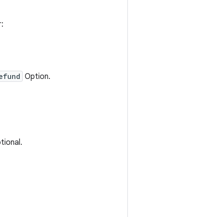
:
efund
Option.
tional.