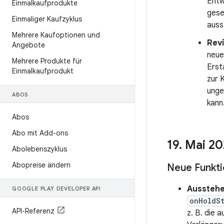
Entw
Einmalkaufprodukte
gese
Einmaliger Kaufzyklus
auss
Mehrere Kaufoptionen und
Rev
Angebote
neu
Mehrere Produkte für
Erst
Einmalkaufprodukt
zur 
unge
ABOS
kann
Abos
Abo mit Add-ons
19
.
Mai 20
Abolebenszyklus
Abopreise ändern
Neue Funkt
Ausstehe
GOOGLE PLAY DEVELOPER API
onHoldS
API-Referenz
z. B. die 