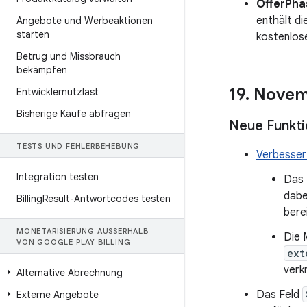
OfferPha
enthält di
Angebote und Werbeaktionen
starten
kostenlos
Betrug und Missbrauch
bekämpfen
19
.
Novem
Entwicklernutzlast
Bisherige Käufe abfragen
Neue Funkt
TESTS UND FEHLERBEHEBUNG
Verbesser
Integration testen
Das 
dabe
Billing
Result-Antwortcodes testen
bere
MONETARISIERUNG AUSSERHALB V
Die
ON GOOGLE PLAY BILLING
ext
verk
Alternative Abrechnung
Das Feld
Externe Angebote