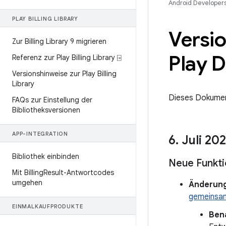
Android Developer
PLAY BILLING LIBRARY
Versi
Zur Billing Library 9 migrieren
Play D
Referenz zur Play Billing Library ⍈
Versionshinweise zur Play Billing
Library
Dieses Dokument
FAQs zur Einstellung der
Bibliotheksversionen
APP-INTEGRATION
6
.
Juli 20
Bibliothek einbinden
Neue Funkt
Mit Billing
Result-Antwortcodes
umgehen
Änderung
gemeinsam
EINMALKAUFPRODUKTE
Ben