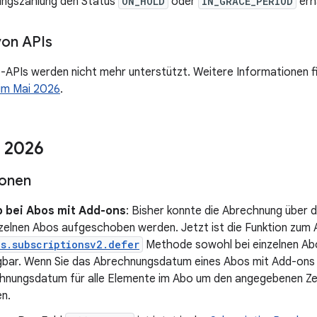
ungszahlung den Status
ON_HOLD
oder
IN_GRACE_PERIOD
erh
von APIs
-APIs werden nicht mehr unterstützt. Weitere Informationen f
im Mai 2026
.
 2026
ionen
 bei Abos mit Add-ons
: Bisher konnte die Abrechnung über 
nzelnen Abos aufgeschoben werden. Jetzt ist die Funktion zum 
s.subscriptionsv2.defer
Methode sowohl bei einzelnen Abo
gbar. Wenn Sie das Abrechnungsdatum eines Abos mit Add-ons 
hnungsdatum für alle Elemente im Abo um den angegebenen Ze
n.