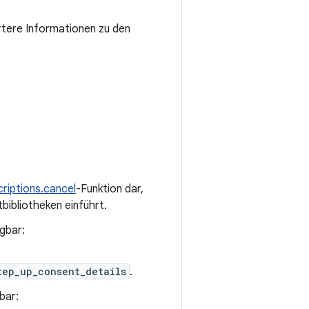
iertere Informationen zu den
riptions.cancel
-Funktion dar,
tbibliotheken einführt.
gbar:
tep_up_consent_details
.
bar: