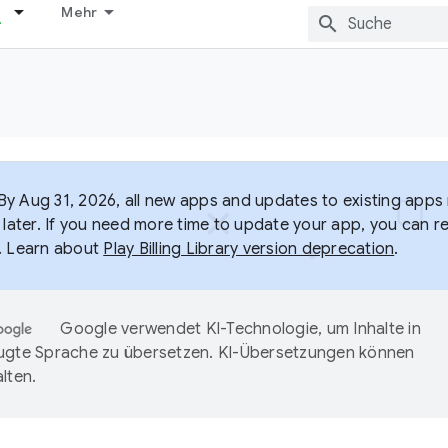
Mehr
y Aug 31, 2026, all new apps and updates to existing apps m
 later. If you need more time to update your app, you can r
. Learn about
Play Billing Library version deprecation
.
Google verwendet KI-Technologie, um Inhalte in
ugte Sprache zu übersetzen. KI-Übersetzungen können
lten.