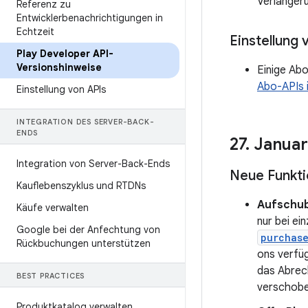
Verlänger
Referenz zu
Entwicklerbenachrichtigungen in
Echtzeit
Einstellung 
Play Developer API-
Versionshinweise
Einige Abo
Abo-APIs 
Einstellung von APIs
INTEGRATION DES SERVER-BACK-
ENDS
27
.
Januar
Integration von Server-Back-Ends
Neue Funkt
Kauflebenszyklus und RTDNs
Aufschub
Käufe verwalten
nur bei ei
Google bei der Anfechtung von
purchase
Rückbuchungen unterstützen
ons verfü
das Abrec
BEST PRACTICES
verschobe
Produktkatalog verwalten