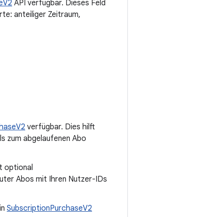
seV2
API verfügbar. Dieses Feld
e: anteiliger Zeitraum,
chaseV2
verfügbar. Dies hilft
ails zum abgelaufenen Abo
t optional
uter Abos mit Ihren Nutzer-IDs
 in
SubscriptionPurchaseV2