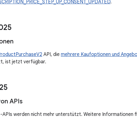
SCRIPTION_PRICE_STEP_UP_CONSENT_UPDATED
.
025
ionen
ProductPurchaseV2
API, die
mehrere Kaufoptionen und Angebo
t, ist jetzt verfügbar.
25
von APIs
-APIs werden nicht mehr unterstützt. Weitere Informationen f