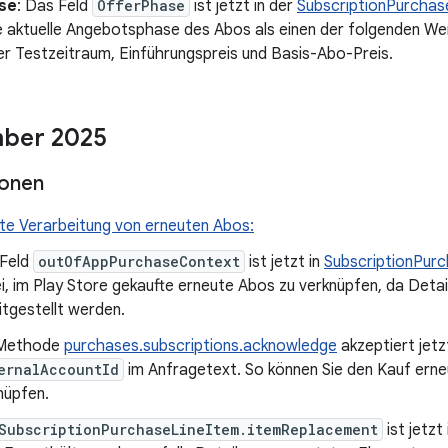
se
: Das Feld
OfferPhase
ist jetzt in der
SubscriptionPurcha
e aktuelle Angebotsphase des Abos als einen der folgenden Wert
er Testzeitraum, Einführungspreis und Basis-Abo-Preis.
ber 2025
ionen
te Verarbeitung von erneuten Abos:
Feld
outOfAppPurchaseContext
ist jetzt in
SubscriptionPur
i, im Play Store gekaufte erneute Abos zu verknüpfen, da Det
itgestellt werden.
 Methode
purchases.subscriptions.acknowledge
akzeptiert jetz
ernalAccountId
im Anfragetext. So können Sie den Kauf erne
nüpfen.
SubscriptionPurchaseLineItem.itemReplacement
ist jetzt