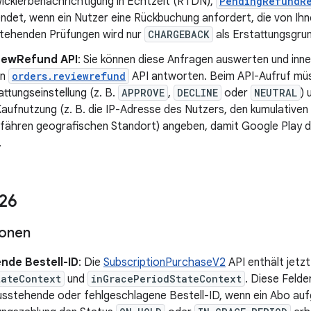
icklerbenachrichtigung in Echtzeit (RTDN),
PendingRefundRe
ndet, wenn ein Nutzer eine Rückbuchung anfordert, die von Ihn
tehenden Prüfungen wird nur
CHARGEBACK
als Erstattungsgrun
iewRefund API
: Sie können diese Anfragen auswerten und inn
en
orders.reviewrefund
API antworten. Beim API-Aufruf müs
attungseinstellung (z. B.
APPROVE
,
DECLINE
oder
NEUTRAL
) 
Kaufnutzung (z. B. die IP-Adresse des Nutzers, den kumulativen
fähren geografischen Standort) angeben, damit Google Play 
.
26
ionen
nde Bestell-ID
: Die
SubscriptionPurchaseV2
API enthält jetzt
tateContext
und
inGracePeriodStateContext
. Diese Felde
ausstehende oder fehlgeschlagene Bestell-ID, wenn ein Abo au