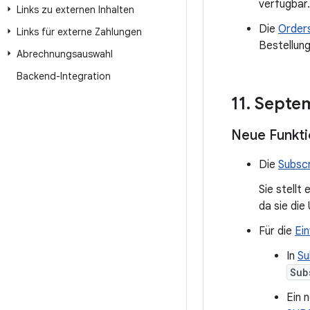
verfügbar.
Links zu externen Inhalten
Die
Order
Links für externe Zahlungen
Bestellung
Abrechnungsauswahl
Backend-Integration
11
.
Septem
Neue Funkt
Die
Subsc
Sie stell
da sie di
Für die
Ein
In
Su
Sub
Ein 