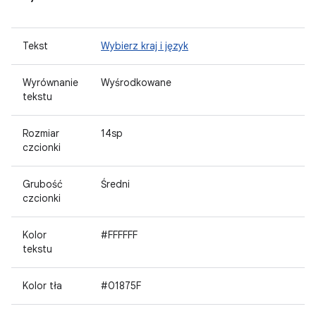
Tekst
Wybierz kraj i język
Wyrównanie
Wyśrodkowane
tekstu
Rozmiar
14sp
czcionki
Grubość
Średni
czcionki
Kolor
#FFFFFF
tekstu
Kolor tła
#01875F