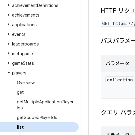
achievement
Definitions
HTTP リク
achievements
GET https://
applications
events
パスパラメ
leaderboards
metagame
game
Stats
パラメータ
players
collection
Overview
get
get
Multiple
Application
Player
Ids
クエリ パラ
get
Scoped
Player
Ids
list