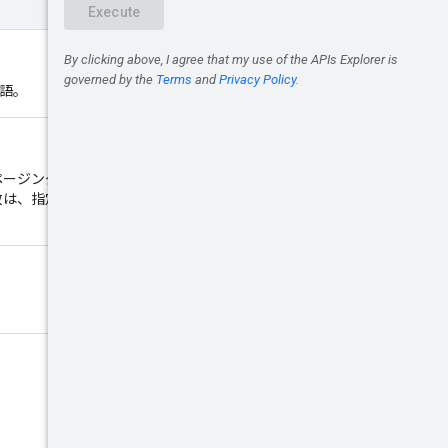
語。
ページングに使用されます。レス
maxResults
数は、指定された