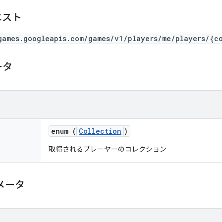
エスト
games.googleapis.com/games/v1/players/me/players/{c
ータ
enum (
Collection
)
取得されるプレーヤーのコレクション
メータ