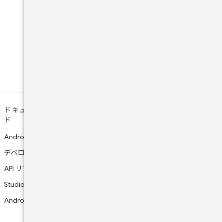
LinkedIn
Connect with the Android
Developers community on
LinkedIn
ドキュメントとダウンロー
サポート
ド
プラットフォームのバグを報告
Android Studio ガイド
ドキュメントのバグを報告
デベロッパー ガイド
Google Play support
API リファレンス
調査に参加
Studio をダウンロード
Android NDK