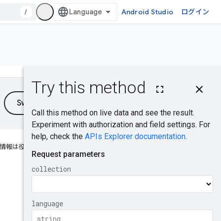
/
Android Studio
ログイン
このページの内
容
HTTP リクエス
ト
パスパラメータ
クエリ パラメー
情報は役に立ちましたか？
タ
リクエストの本
文
レスポンスの本
文
認可スコープ