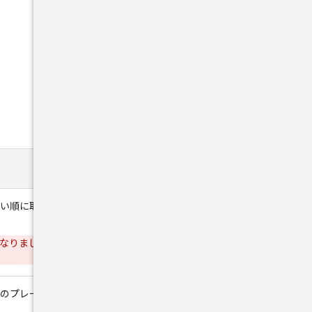
い順に取得します。
奨になりました。代わりに
のプレーヤーのリストを取得し