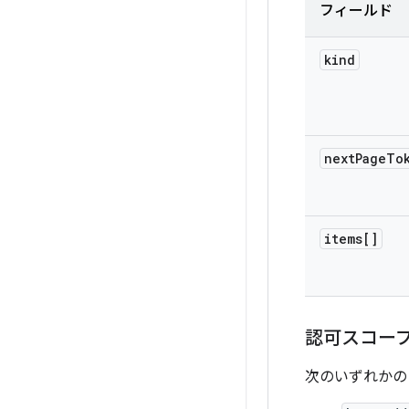
フィールド
kind
next
Page
To
items[]
認可スコー
次のいずれかの 