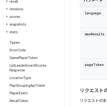
パラメータ
recall
revisions
language
scores
snapshots
stats
max
Results
Types
Error
Code
Game
Player
Token
page
Token
List
Leaderboard
Scores
Response
Location
Type
Play
Grouping
Api
Token
リクエスト
Player
Event
リクエストの本
Recall
Token