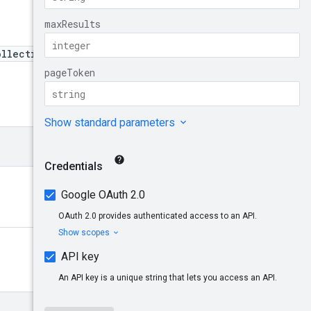
コレクション
試してみる
ollection}