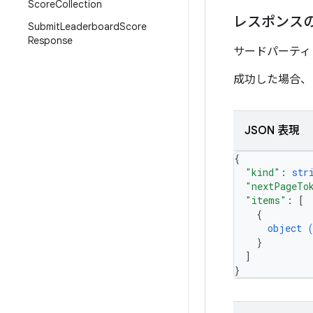
Score
Collection
レスポンス
Submit
Leaderboard
Score
Response
サードパーティ
成功した場合、
JSON 表現
{
"kind"
: 
str
"nextPageTo
"items"
: 
[
{
object 
}
]
}