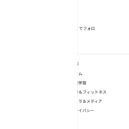
X
@AndroidDev を X でフォロ
ー
ANDROID の詳細
探索
Android
ゲーム
エンタープライズ向け Android
機械学習
セキュリティ
健康＆フィットネス
ソース
カメラ＆メディア
ニュース
プライバシー
ブログ
5G