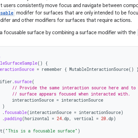
let users consistently move focus and navigate between comp
usable
modifer for surfaces that are only intended to be fo
ifer and other modifiers for surfaces that require actions.
a focusable surface by combining a surface modifier with the
e
leSurfaceSample
()
{
eractionSource
=
remember
{
MutableInteractionSource
()
ifier
.
surface
(
// Provide the same interaction source here and to
// surface appears focused when interacted with.
interactionSource
=
interactionSource
)
.
focusable
(
interactionSource
=
interactionSource
)
.
padding
(
horizontal
=
24.
dp
,
vertical
=
20.
dp
)
t
(
"This is a focusable surface"
)