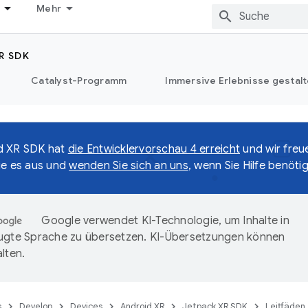
Mehr
R SDK
Catalyst-Programm
Immersive Erlebnisse gestalt
d XR SDK hat
die Entwicklervorschau 4 erreicht
und wir freu
ie es aus und
wenden Sie sich an uns
, wenn Sie Hilfe benöti
Google verwendet KI-Technologie, um Inhalte in
ugte Sprache zu übersetzen. KI-Übersetzungen können
lten.
s
Develop
Devices
Android XR
Jetpack XR SDK
Leitfäden