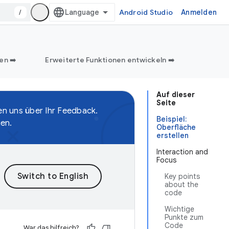
/
Android Studio
Anmelden
en ➡️
Erweiterte Funktionen entwickeln ➡️
Auf dieser
Seite
en uns über Ihr Feedback.
Beispiel:
gen.
Oberfläche
erstellen
Interaction and
Focus
Key points
about the
code
Wichtige
Punkte zum
Code
War das hilfreich?