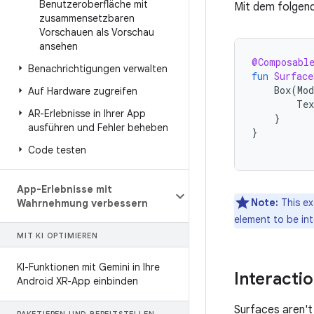
Benutzeroberfläche mit
Mit dem folgend
zusammensetzbaren
Vorschauen als Vorschau
ansehen
@Composabl
Benachrichtigungen verwalten
fun
Surface
Box
(
Mod
Auf Hardware zugreifen
Tex
AR-Erlebnisse in Ihrer App
}
ausführen und Fehler beheben
}
Code testen
App-Erlebnisse mit
Note:
This ex
Wahrnehmung verbessern
element to be int
MIT KI OPTIMIEREN
KI-Funktionen mit Gemini in Ihre
Interacti
Android XR-App einbinden
Surfaces aren't