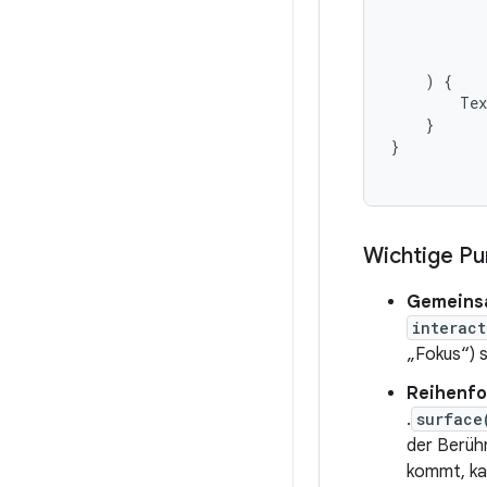
)
{
Tex
}
}
Wichtige P
Gemeinsa
interac
„Fokus“) s
Reihenfo
.
surface
der Berühr
kommt, kan