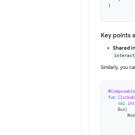
}
Key points 
Shared i
interac
Similarly, you c
@Composabl
fun
Clickab
val
int
Box
(
Mod