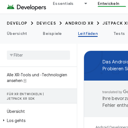
Essentials
Entwickeln
DEVELOP
DEVICES
ANDROID XR
JETPACK X
Übersicht
Beispiele
Leitfäden
Tests
Das Androi
Probieren S
Alle XR-Tools und ‑Technologien
ansehen ⍐
FÜR XR ENTWICKELN
|
Ihre bevorz
JETPACK XR SDK
Fehler entha
Übersicht
Los gehts
Android Developer