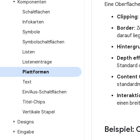
Komponenten
Eine Oberfläche
Schaltflächen
Clipping
:
Infokarten
Border
: 
Symbole
darauf lie
Symbolschaltflächen
Hintergr
Listen
Depth ef
Listeneinträge
Standard 
Plattformen
Content 
Text
standardm
Ein
/
Aus-Schaltflächen
Interakt
Titel-Chips
einen brei
Vertikale Stapel
Designs
Beispiel: 
Eingabe