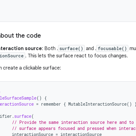
about the code
nteraction source
: Both .
surface()
and .
focusable()
mus
tionSource
. This lets the surface react to focus changes.
an create a clickable surface:
e
leSurfaceSample
()
{
eractionSource
=
remember
{
MutableInteractionSource
()
ifier
.
surface
(
// Provide the same interaction source here and to
// surface appears focused and pressed when interac
interactionSource
=
interactionSource