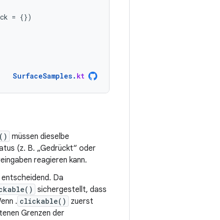
ck
=
{})
SurfaceSamples
.
kt
()
müssen dieselbe
tatus (z. B. „Gedrückt“ oder
reingaben reagieren kann.
t entscheidend. Da
ckable()
sichergestellt, dass
enn .
clickable()
zuerst
ttenen Grenzen der