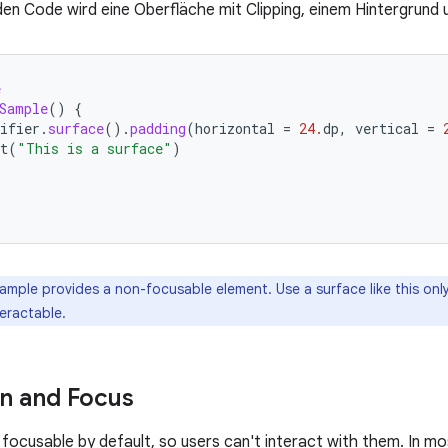
en Code wird eine Oberfläche mit Clipping, einem Hintergrund 
e
Sample
()
{
ifier
.
surface
().
padding
(
horizontal
=
24.
dp
,
vertical
=
t
(
"This is a surface"
)
ample provides a non-focusable element. Use a surface like this on
eractable.
on and Focus
 focusable by default, so users can't interact with them. In m