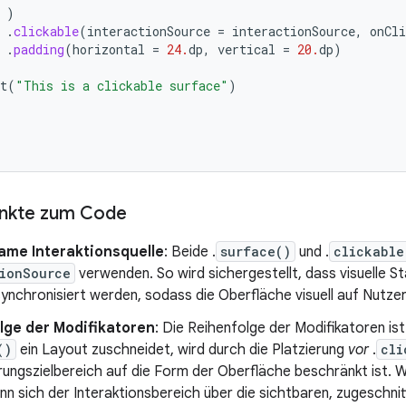
)
.
clickable
(
interactionSource
=
interactionSource
,
onCli
.
padding
(
horizontal
=
24.
dp
,
vertical
=
20.
dp
)
t
(
"This is a clickable surface"
)
unkte zum Code
me Interaktionsquelle
: Beide .
surface()
und .
clickable
tionSource
verwenden. So wird sichergestellt, dass visuelle S
ynchronisiert werden, sodass die Oberfläche visuell auf Nutze
lge der Modifikatoren
: Die Reihenfolge der Modifikatoren is
()
ein Layout zuschneidet, wird durch die Platzierung
vor
.
cli
ungszielbereich auf die Form der Oberfläche beschränkt ist. W
n sich der Interaktionsbereich über die sichtbaren, zugeschni