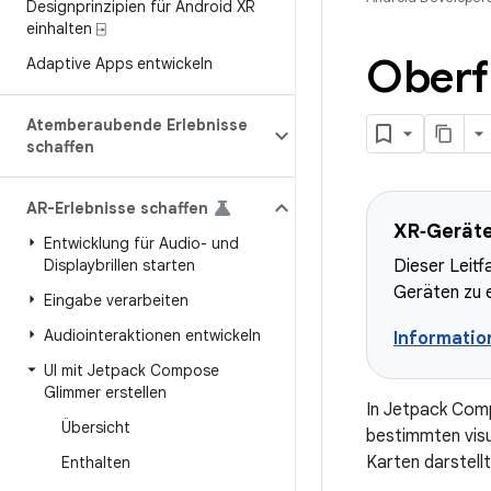
Designprinzipien für Android XR
einhalten ⍈
Oberf
Adaptive Apps entwickeln
Atemberaubende Erlebnisse
schaffen
AR-Erlebnisse schaffen
XR‑Geräte,
Entwicklung für Audio- und
Displaybrillen starten
Dieser Leitf
Geräten zu e
Eingabe verarbeiten
Audiointeraktionen entwickeln
Informatio
UI mit Jetpack Compose
Glimmer erstellen
In Jetpack Com
Übersicht
bestimmten visu
Karten darstellt
Enthalten