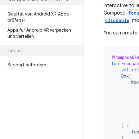
PAKETIEREN UND BEREITSTELLEN
interactive to 
Compose
foc
Qualität von Android XR-Apps
prüfen ⍈
clickable
mod
Apps für Android XR verpacken
You can create 
und verteilen
SUPPORT
@Composabl
fun
Focusab
Support anfordern
val
int
Box
(
Mod
)
{
Tex
}