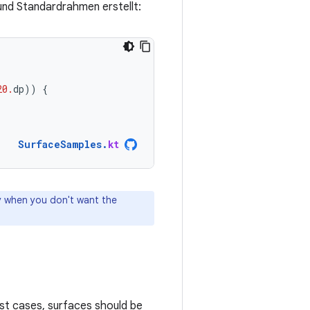
und Standardrahmen erstellt:
20.
dp
))
{
SurfaceSamples
.
kt
ly when you don't want the
ost cases, surfaces should be