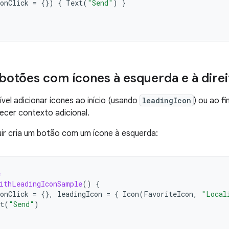
onClick
=
{})
{
Text
(
"Send"
)
}
botões com ícones à esquerda e à direi
el adicionar ícones ao início (usando
leadingIcon
) ou ao f
ecer contexto adicional.
ir cria um botão com um ícone à esquerda:
e
ithLeadingIconSample
()
{
onClick
=
{},
leadingIcon
=
{
Icon
(
FavoriteIcon
,
"Local
t
(
"Send"
)