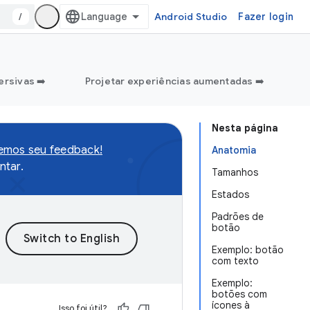
/
Android Studio
Fazer login
ersivas ➡️
Projetar experiências aumentadas ➡️
Nesta página
remos seu feedback!
Anatomia
tar.
Tamanhos
Estados
Padrões de
botão
Exemplo: botão
com texto
Exemplo:
botões com
ícones à
Isso foi útil?