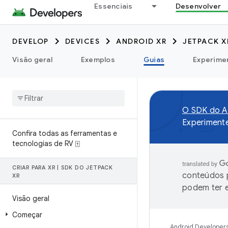
Essenciais
Desenvolver
DEVELOP
DEVICES
ANDROID XR
JETPACK X
Visão geral
Exemplos
Guias
Experime
O SDK do An
Experiment
Confira todas as ferramentas e
tecnologias de RV ⍐
CRIAR PARA XR
|
SDK DO JETPACK
conteúdos p
XR
podem ter e
Visão geral
Começar
Android Developer