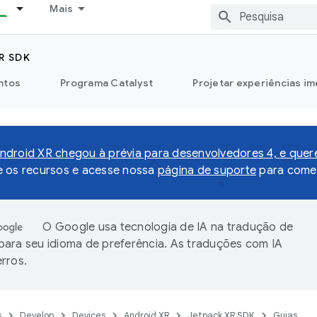
Mais
R SDK
ntos
Programa Catalyst
Projetar experiências im
droid XR chegou à prévia para desenvolvedores 4, e que
e os recursos e acesse nossa
página de suporte
para comen
O Google usa tecnologia de IA na tradução de
ara seu idioma de preferência. As traduções com IA
rros.
s
Develop
Devices
Android XR
Jetpack XR SDK
Guias