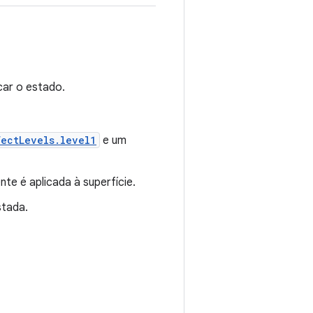
ar o estado.
ectLevels.level1
e um
te é aplicada à superfície.
stada.