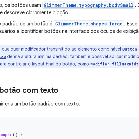
o, os botões usam
GlimmerTheme.typography.bodySmall
.
 e descreve claramente a ação.
o padrão de um botão é
GlimmerTheme.shapes.large
. Esse
suários a identificar botões na interface dos óculos de exibiçã
:
qualquer modificador transmitido ao elemento combinável
Button
defina a altura mínima padrão, também é possível aplicar modif
ize
ara controlar o layout final do botão, como
Modifier.fillMaxWidt
botão com texto
ir cria um botão padrão com texto:
e
ample
()
{