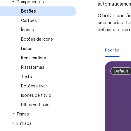
Componentes
automaticament
Botões
O botão padrão 
Cartões
secundárias. T
definidos como
Ícones
Botões de ícone
Listas
Padrão
Itens em lista
Plataformas
Texto
Botões ativar
Ícones de título
Pilhas verticais
Temas
Entrada