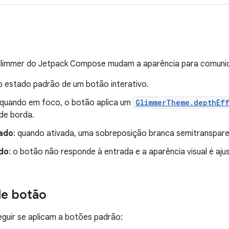
limmer do Jetpack Compose mudam a aparência para comunic
 o estado padrão de um botão interativo.
 quando em foco, o botão aplica um
GlimmerTheme.depthEff
de borda.
ado
: quando ativada, uma sobreposição branca semitransparen
do
: o botão não responde à entrada e a aparência visual é aju
de botão
guir se aplicam a botões padrão: