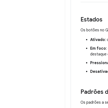
Estados
Os botões no G
Ativado
:
Em foco
:
destaque 
Pression
Desativa
Padrões 
Os padrões a se