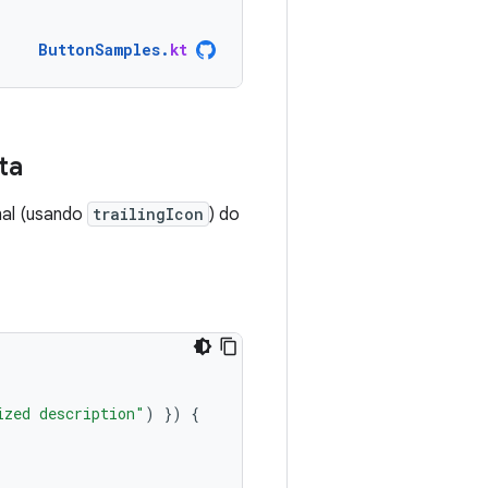
ButtonSamples
.
kt
ta
inal (usando
trailingIcon
) do
ized description"
)
})
{