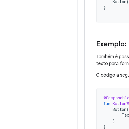
Button
(
}
Exemplo: 
Também é possív
texto para forn
O código a segu
@Composabl
fun
ButtonW
Button
(
Tex
}
}