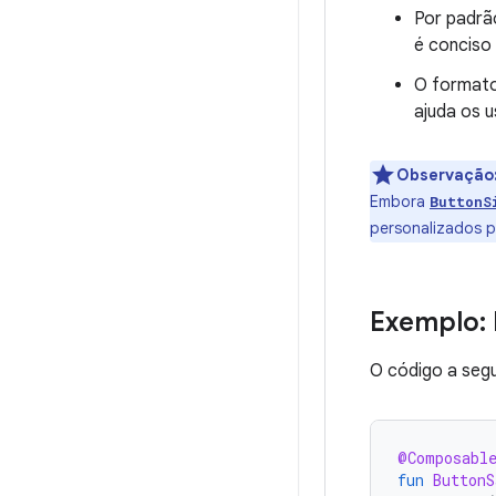
Por padrã
é conciso
O format
ajuda os u
Observação
Embora
ButtonS
personalizados p
Exemplo: 
O código a segu
@Composabl
fun
ButtonS