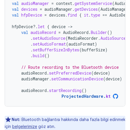
val
audioManager
=
context
.
getSystemService
(
AudioM
val
devices
=
audioManager
.
getDevices
(
AudioManager
val
hfpDevice
=
devices
.
find
{
it
.
type
==
AudioDev
hfpDevice
?.
let
{
device
-
val
audioRecord
=
AudioRecord
.
Builder
()
.
setAudioSource
(
MediaRecorder
.
AudioSource
.
.
setAudioFormat
(
audioFormat
)
.
setBufferSizeInBytes
(
bufferSize
)
.
build
()
// Route recording to the Bluetooth device
audioRecord
.
setPreferredDevice
(
device
)
audioManager
.
setCommunicationDevice
(
device
)
audioRecord
.
startRecording
()
ProjectedHardware
.
kt
Not:
Bluetooth bağlantısı hakkında daha fazla bilgi edinmek
için
belgelerimize
göz atın.