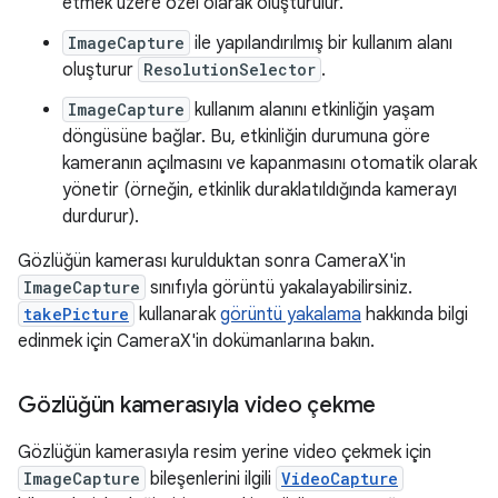
etmek üzere özel olarak oluşturulur.
ImageCapture
ile yapılandırılmış bir kullanım alanı
oluşturur
ResolutionSelector
.
ImageCapture
kullanım alanını etkinliğin yaşam
döngüsüne bağlar. Bu, etkinliğin durumuna göre
kameranın açılmasını ve kapanmasını otomatik olarak
yönetir (örneğin, etkinlik duraklatıldığında kamerayı
durdurur).
Gözlüğün kamerası kurulduktan sonra CameraX'in
ImageCapture
sınıfıyla görüntü yakalayabilirsiniz.
takePicture
kullanarak
görüntü yakalama
hakkında bilgi
edinmek için CameraX'in dokümanlarına bakın.
Gözlüğün kamerasıyla video çekme
Gözlüğün kamerasıyla resim yerine video çekmek için
ImageCapture
bileşenlerini ilgili
VideoCapture