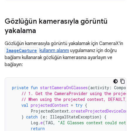
Gözlüğün kamerasıyla görüntü
yakalama
Gözlüğün kamerasıyla görüntü yakalamak için CameraX'in
ImageCapture
kullanım alanını
uygulamanız için doğru
bağlamı kullanarak gözlüğün kamerasına ayarlayın ve
bağlayın:
private
fun
startCameraOnGlasses
(
activity
:
Compone
// 1. Get the CameraProvider using the project
// When using the projected context, DEFAULT_B
val
projectedContext
=
try
{
ProjectedContext
.
createProjectedDeviceCont
}
catch
(
e
:
IllegalStateException
)
{
Log
.
e
(
TAG
,
"AI Glasses context could not b
return