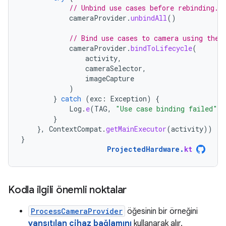
// Unbind use cases before rebinding.
cameraProvider
.
unbindAll
()
// Bind use cases to camera using the 
cameraProvider
.
bindToLifecycle
(
activity
,
cameraSelector
,
imageCapture
)
}
catch
(
exc
:
Exception
)
{
Log
.
e
(
TAG
,
"Use case binding failed"
,
}
},
ContextCompat
.
getMainExecutor
(
activity
))
}
ProjectedHardware
.
kt
Kodla ilgili önemli noktalar
ProcessCameraProvider
öğesinin bir örneğini
yansıtılan cihaz bağlamını
kullanarak alır.