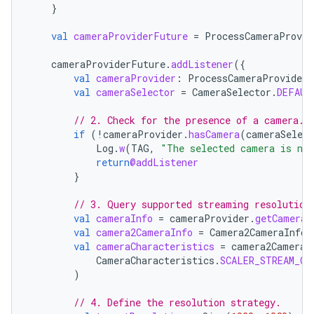
}
val
cameraProviderFuture
=
ProcessCameraProvid
cameraProviderFuture
.
addListener
({
val
cameraProvider
:
ProcessCameraProvider
val
cameraSelector
=
CameraSelector
.
DEFAUL
// 2. Check for the presence of a camera.
if
(
!
cameraProvider
.
hasCamera
(
cameraSelect
Log
.
w
(
TAG
,
"The selected camera is not
return
@addListener
}
// 3. Query supported streaming resolution
val
cameraInfo
=
cameraProvider
.
getCameraI
val
camera2CameraInfo
=
Camera2CameraInfo
.
val
cameraCharacteristics
=
camera2CameraI
CameraCharacteristics
.
SCALER_STREAM_CO
)
// 4. Define the resolution strategy.