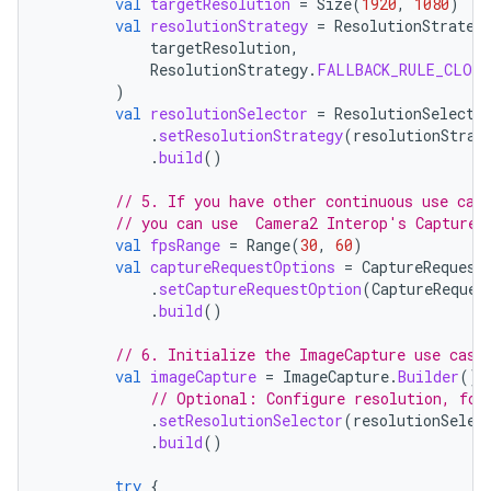
val
targetResolution
=
Size
(
1920
,
1080
)
val
resolutionStrategy
=
ResolutionStrateg
targetResolution
,
ResolutionStrategy
.
FALLBACK_RULE_CLOSE
)
val
resolutionSelector
=
ResolutionSelecto
.
setResolutionStrategy
(
resolutionStrat
.
build
()
// 5. If you have other continuous use cas
// you can use  Camera2 Interop's CaptureR
val
fpsRange
=
Range
(
30
,
60
)
val
captureRequestOptions
=
CaptureRequest
.
setCaptureRequestOption
(
CaptureReques
.
build
()
// 6. Initialize the ImageCapture use case
val
imageCapture
=
ImageCapture
.
Builder
()
// Optional: Configure resolution, for
.
setResolutionSelector
(
resolutionSelec
.
build
()
try
{