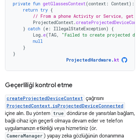
private
fun
getGlassesContext
(
context
:
Context
):
C
return
try
{
// From a phone Activity or Service, get a
ProjectedContext
.
createProjectedDeviceCont
}
catch
(
e
:
IllegalStateException
)
{
Log
.
e
(
TAG
,
"Failed to create projected dev
null
}
}
ProjectedHardware
.
kt
Geçerliliği kontrol etme
createProjectedDeviceContext
çağrısını
ProjectedContext.isProjectedDeviceConnected
içine alın. Bu yöntem
true
döndürse de yansıtılan bağlam,
bağlı cihaz için geçerli olmaya devam eder ve telefon
uygulamanızın etkinliği veya hizmetiniz (ör.
CameraManager
) yapay zeka gözlüğünün donanımına