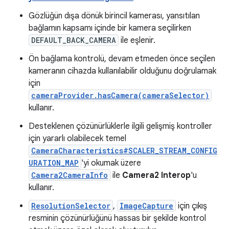
Gözlüğün dışa dönük birincil kamerası, yansıtılan
bağlamın kapsamı içinde bir kamera seçilirken
DEFAULT_BACK_CAMERA
ile eşlenir.
Ön bağlama kontrolü, devam etmeden önce seçilen
kameranın cihazda kullanılabilir olduğunu doğrulamak
için
cameraProvider.hasCamera(cameraSelector)
kullanır.
Desteklenen çözünürlüklerle ilgili gelişmiş kontroller
için yararlı olabilecek temel
CameraCharacteristics#SCALER_STREAM_CONFIG
URATION_MAP
'yi okumak üzere
Camera2CameraInfo
ile
Camera2 Interop
'u
kullanır.
ResolutionSelector
,
ImageCapture
için çıkış
resminin çözünürlüğünü hassas bir şekilde kontrol