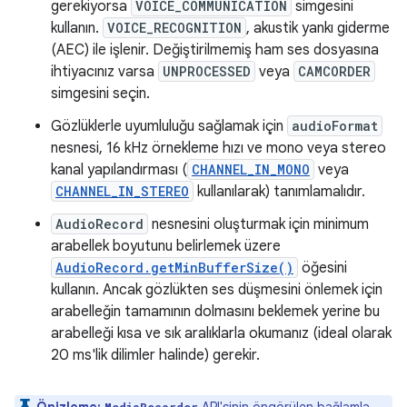
gerekiyorsa
VOICE_COMMUNICATION
simgesini
kullanın.
VOICE_RECOGNITION
, akustik yankı giderme
(AEC) ile işlenir. Değiştirilmemiş ham ses dosyasına
ihtiyacınız varsa
UNPROCESSED
veya
CAMCORDER
simgesini seçin.
Gözlüklerle uyumluluğu sağlamak için
audioFormat
nesnesi, 16 kHz örnekleme hızı ve mono veya stereo
kanal yapılandırması (
CHANNEL_IN_MONO
veya
CHANNEL_IN_STEREO
kullanılarak) tanımlamalıdır.
AudioRecord
nesnesini oluşturmak için minimum
arabellek boyutunu belirlemek üzere
AudioRecord.getMinBufferSize()
öğesini
kullanın. Ancak gözlükten ses düşmesini önlemek için
arabelleğin tamamının dolmasını beklemek yerine bu
arabelleği kısa ve sık aralıklarla okumanız (ideal olarak
20 ms'lik dilimler halinde) gerekir.