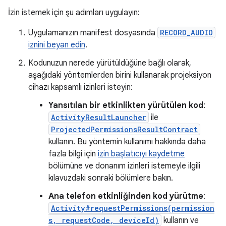
İzin istemek için şu adımları uygulayın:
Uygulamanızın manifest dosyasında
RECORD_AUDIO
iznini beyan edin
.
Kodunuzun nerede yürütüldüğüne bağlı olarak,
aşağıdaki yöntemlerden birini kullanarak projeksiyon
cihazı kapsamlı izinleri isteyin:
Yansıtılan bir etkinlikten yürütülen kod
:
ActivityResultLauncher
ile
ProjectedPermissionsResultContract
kullanın. Bu yöntemin kullanımı hakkında daha
fazla bilgi için
izin başlatıcıyı kaydetme
bölümüne ve donanım izinleri istemeyle ilgili
kılavuzdaki sonraki bölümlere bakın.
Ana telefon etkinliğinden kod yürütme
:
Activity#requestPermissions(permission
s, requestCode, deviceId)
kullanın ve