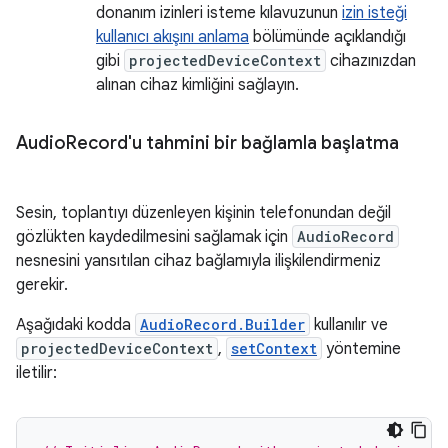
donanım izinleri isteme kılavuzunun
izin isteği
kullanıcı akışını anlama
bölümünde açıklandığı
gibi
projectedDeviceContext
cihazınızdan
alınan cihaz kimliğini sağlayın.
Audio
Record'u tahmini bir bağlamla başlatma
Sesin, toplantıyı düzenleyen kişinin telefonundan değil
gözlükten kaydedilmesini sağlamak için
AudioRecord
nesnesini yansıtılan cihaz bağlamıyla ilişkilendirmeniz
gerekir.
Aşağıdaki kodda
AudioRecord.Builder
kullanılır ve
projectedDeviceContext
,
setContext
yöntemine
iletilir: