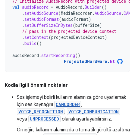
// Initialize AudioRecord with projected device co
val
audioRecord
=
AudioRecord
.
Builder
()
.
setAudioSource
(
MediaRecorder
.
AudioSource
.
CAMC
.
setAudioFormat
(
audioFormat
)
.
setBufferSizeInBytes
(
bufferSize
)
// pass in the projected device context
.
setContext
(
projectedDeviceContext
)
.
build
()
audioRecord
.
startRecording
()
ProjectedHardware
.
kt
Kodla ilgili önemli noktalar
Ses işlemeyi belirli kullanım alanınıza göre uyarlamak
için ses kaynağını
CAMCORDER
,
VOICE_RECOGNITION
,
VOICE_COMMUNICATION
veya
UNPROCESSED
olarak ayarlayabilirsiniz.
Örneğin, kullanım alanınızda otomatik gürültü azaltma