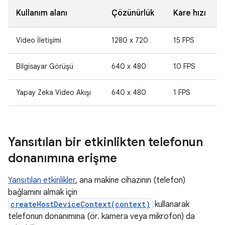
Kullanım alanı
Çözünürlük
Kare hızı
Video İletişimi
1280 x 720
15 FPS
Bilgisayar Görüşü
640 x 480
10 FPS
Yapay Zeka Video Akışı
640 x 480
1 FPS
Yansıtılan bir etkinlikten telefonun
donanımına erişme
Yansıtılan etkinlikler
, ana makine cihazının (telefon)
bağlamını almak için
createHostDeviceContext(context)
kullanarak
telefonun donanımına (ör. kamera veya mikrofon) da