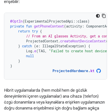
erişebilir:
@OptIn
(
ExperimentalProjectedApi
::
class
)
private
fun
getPhoneContext
(
activity
:
ComponentAct
return
try
{
// From an AI glasses Activity, get a cont
ProjectedContext
.
createHostDeviceContext
(
a
}
catch
(
e
:
IllegalStateException
)
{
Log
.
e
(
TAG
,
"Failed to create host device c
null
}
}
ProjectedHardware
.
kt
Hibrit uygulamalarda (hem mobil hem de gözlük
deneyimlerini içeren uygulamalar) ana cihaza (telefon)
özgü donanımlara veya kaynaklara erişirken uygulamanızın
doğru donanıma erişebilmesi için doğru bağlamı açıkça