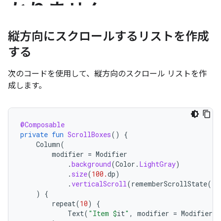
縦方向にスクロールするリストを作成
する
次のコードを使用して、縦方向のスクロール リストを作
成します。
@Composable
private
fun
ScrollBoxes
()
{
Column
(
modifier
=
Modifier
.
background
(
Color
.
LightGray
)
.
size
(
100.
dp
)
.
verticalScroll
(
rememberScrollState
())
)
{
repeat
(
10
)
{
Text
(
"Item 
$
it
"
,
modifier
=
Modifier
.
p