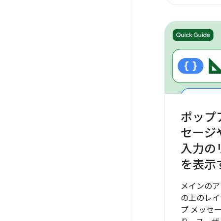
ポップ
セージ
入力の
を表示
メインのア
の上のレイ
プ メッセ