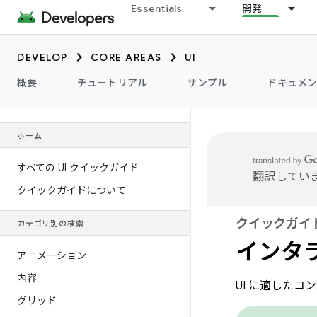
Essentials
開発
DEVELOP
CORE AREAS
UI
概要
チュートリアル
サンプル
ドキュメ
ホーム
すべての UI クイックガイド
翻訳していま
クイックガイドについて
クイックガイ
カテゴリ別の検索
インタ
アニメーション
内容
UI に適した
グリッド