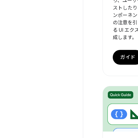
り、ユーザ
ストしたり
ンポーネン
の注意を引
る UI エ
成します。
ガイド