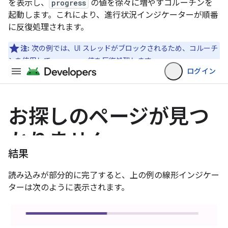
を表示し、
progress
の値を徐々に増やすコルーチンを
起動します。これにより、進行状況インジケーターが順番
に反復処理されます。
注:
次の例では、UI スレッドがブロックされるため、コルーチ
ンを使用して
値を反復処理します。
progress
結果
読み込みが部分的に完了すると、上の例の線形インジケー
ターは次のように表示されます。