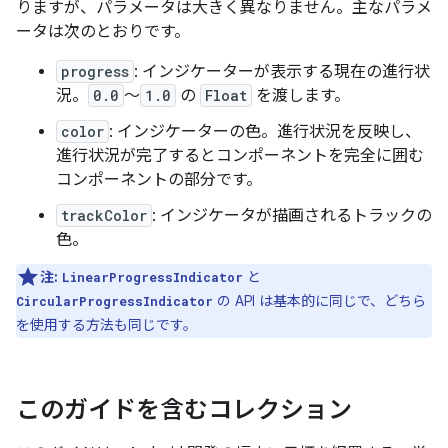
りますが、パラメータは大きく異なりません。主なパラメ
ータは次のとおりです。
progress
: インジケーターが表示する現在の進行状
況。
0.0
～
1.0
の
Float
を渡します。
color
: インジケーターの色。進行状況を反映し、
進行状況が完了するとコンポーネントを完全に囲む
コンポーネントの部分です。
trackColor
: インジケータが描画されるトラックの
色。
注:
と
LinearProgressIndicator
の API は基本的に同じで、どちら
CircularProgressIndicator
を使用する方法も同じです。
このガイドを含むコレクション