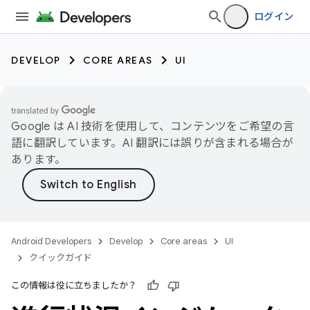
ログイン
DEVELOP
CORE AREAS
UI
Google は AI 技術を使用して、コンテンツをご希望の言
語に翻訳しています。AI 翻訳には誤りが含まれる場合が
あります。
Android Developers
Develop
Core areas
UI
クイックガイド
この情報は役に立ちましたか？