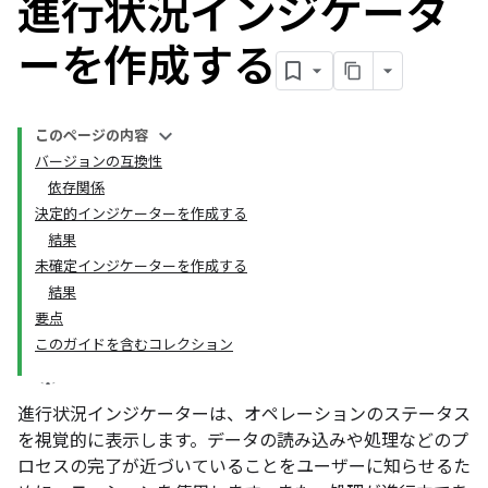
進行状況インジケータ
ーを作成する
このページの内容
バージョンの互換性
依存関係
決定的インジケーターを作成する
結果
未確定インジケーターを作成する
結果
要点
このガイドを含むコレクション
進行状況インジケーターは、オペレーションのステータス
を視覚的に表示します。データの読み込みや処理などのプ
ロセスの完了が近づいていることをユーザーに知らせるた