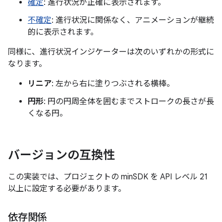
確定
: 進行状況が正確に表示されます。
不確定
: 進行状況に関係なく、アニメーションが継続
的に表示されます。
同様に、進行状況インジケーターは次のいずれかの形式に
なります。
リニア
: 左から右に塗りつぶされる横棒。
円形
: 円の円周全体を囲むまでストロークの長さが長
くなる円。
バージョンの互換性
この実装では、プロジェクトの minSDK を API レベル 21
以上に設定する必要があります。
依存関係