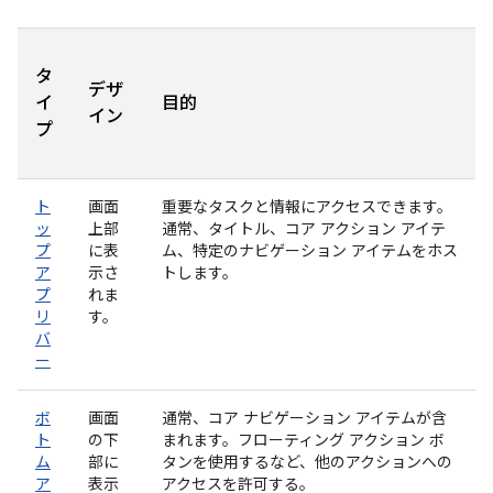
タ
デザ
イ
目的
イン
プ
ト
画面
重要なタスクと情報にアクセスできます。
ッ
上部
通常、タイトル、コア アクション アイテ
プ
に表
ム、特定のナビゲーション アイテムをホス
ア
示さ
トします。
プ
れま
リ
す。
バ
ー
ボ
画面
通常、コア ナビゲーション アイテムが含
ト
の下
まれます。フローティング アクション ボ
ム
部に
タンを使用するなど、他のアクションへの
ア
表示
アクセスを許可する。