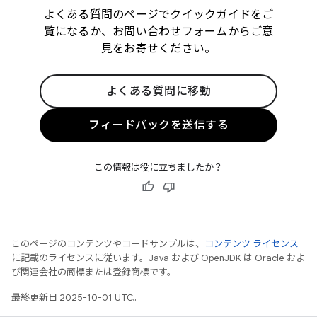
よくある質問のページでクイックガイドをご
覧になるか、お問い合わせフォームからご意
見をお寄せください。
よくある質問に移動
フィードバックを送信する
この情報は役に立ちましたか？
このページのコンテンツやコードサンプルは、
コンテンツ ライセンス
に記載のライセンスに従います。Java および OpenJDK は Oracle およ
び関連会社の商標または登録商標です。
最終更新日 2025-10-01 UTC。