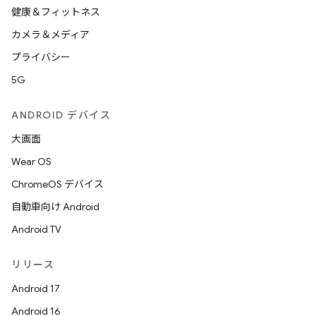
健康＆フィットネス
カメラ＆メディア
プライバシー
5G
ANDROID デバイス
大画面
Wear OS
ChromeOS デバイス
自動車向け Android
Android TV
リリース
Android 17
Android 16