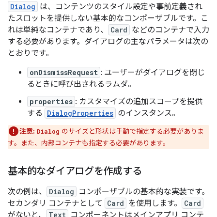
Dialog
は、コンテンツのスタイル設定や事前定義され
たスロットを提供しない基本的なコンポーザブルです。こ
れは単純なコンテナであり、
Card
などのコンテナで入力
する必要があります。ダイアログの主なパラメータは次の
とおりです。
onDismissRequest
: ユーザーがダイアログを閉じ
るときに呼び出されるラムダ。
properties
: カスタマイズの追加スコープを提供
する
DialogProperties
のインスタンス。
注意:
のサイズと形状は手動で指定する必要がありま
Dialog
す。また、内部コンテナも指定する必要があります。
基本的なダイアログを作成する
次の例は、
Dialog
コンポーザブルの基本的な実装です。
セカンダリ コンテナとして
Card
を使用します。
Card
がないと、
Text
コンポーネントはメインアプリ コンテ