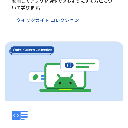
使用してアプリを操作できるようにする方法につ
いて学びます。
クイックガイド コレクション