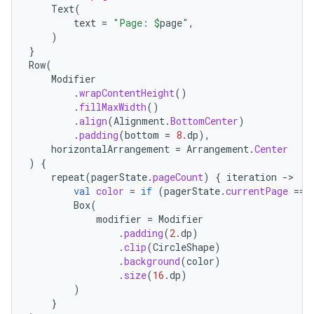
Text
(
text
=
"Page: 
$
page
"
,
)
}
Row
(
Modifier
.
wrapContentHeight
()
.
fillMaxWidth
()
.
align
(
Alignment
.
BottomCenter
)
.
padding
(
bottom
=
8.
dp
),
horizontalArrangement
=
Arrangement
.
Center
)
{
repeat
(
pagerState
.
pageCount
)
{
iteration
-
val
color
=
if
(
pagerState
.
currentPage
==
Box
(
modifier
=
Modifier
.
padding
(
2.
dp
)
.
clip
(
CircleShape
)
.
background
(
color
)
.
size
(
16.
dp
)
)
}