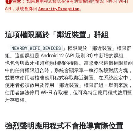
注意：
如果應用程式嘗試在沒有適當權限的情況下呼叫 Wi-Fi
API，系統會擲回
。
SecurityException
這項權限屬於「鄰近裝置」群組
「
NEARBY_WIFI_DEVICES
」權限屬於「鄰近裝置」
權限群
組。這個群組是 Android 12 (API 級別 31) 中新增的群組，
也包含與藍牙和超寬頻相關的權限。當您要求這個權限群組
中的任何權限組合時，系統會顯示單一執行階段對話方塊，
並要求使用者核准應用程式存取鄰近裝置。在系統設定中，
使用者必須啟用及停用「鄰近裝置」
權限群組；舉例來說，
使用者無法停用 Wi-Fi 存取權，但可為特定應用程式啟用藍
牙存取權。
強烈聲明應用程式不會推導實際位置