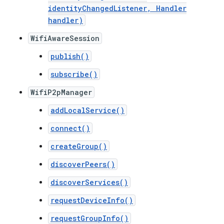
identityChangedListener, Handler
handler)
WifiAwareSession
publish()
subscribe()
WifiP2pManager
addLocalService()
connect()
createGroup()
discoverPeers()
discoverServices()
requestDeviceInfo()
requestGroupInfo()