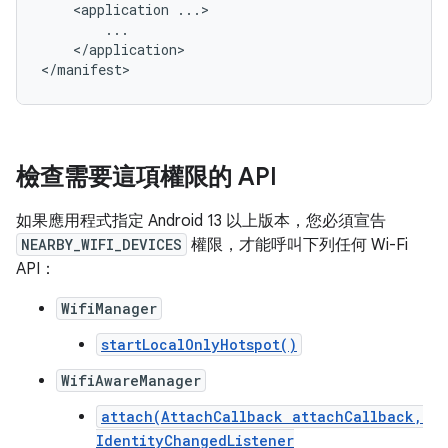
<application
</application>

</manifest>
檢查需要這項權限的 API
如果應用程式指定 Android 13 以上版本，您必須宣告
NEARBY_WIFI_DEVICES
權限，才能呼叫下列任何 Wi-Fi
API：
WifiManager
startLocalOnlyHotspot()
WifiAwareManager
attach(AttachCallback attachCallback,
IdentityChangedListener