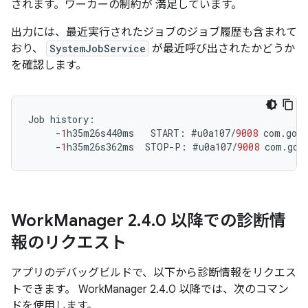
されます。ワーカーの制約が 満足しています。
出力には、最近実行されたジョブのジョブ履歴も含まれて
おり、
SystemJobService
が最近呼び出されたかどうか
を確認します。
Job
history
:
-
1
h35m26s440ms
START
:
#
u0a107
/
9008
com
.
goog
-
1
h35m26s362ms
STOP
-
P
:
#
u0a107
/
9008
com
.
goo
Work
Manager 2
.
4
.
0 以降での診断情
報のリクエスト
アプリのデバッグビルドで、以下から診断情報をリクエス
トできます。 WorkManager 2.4.0 以降では、次のコマン
ドを使用します。