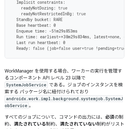
Implicit
constraints
:
readyNotDozing
:
true
readyNotRestrictedInBg
:
true
Standby
bucket
:
RARE
Base
heartbeat
:
0
Enqueue
time
:
-
51
m29s853ms
Run
time
:
earliest
=
+
38
m29s834ms
,
latest
=
none
,
or
Last
run
heartbeat
:
0
Ready
:
false
(
job
=
false
user
=
true
!
pending
=
true
WorkManager を使用する場合、ワーカーの実行を管理す
るコンポーネント API レベル 23 以降で
SystemJobService
である。ジョブのインスタンスを検
索する パッケージ名に紐付けられており
androidx.work.impl.background.systemjob.SystemJ
obService
。
すべてのジョブについて、コマンドの出力には、
必須
の制
約、
満たされている
制約、
満たされていない
制約がリスト