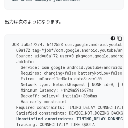
出力は次のようになります。
JOB
#
u0a172
/
4
:
6412553
com
.
google
.
android
.
youtube
/
u0a172
tag
=
*
job
*/
com
.
google
.
android
.
youtube
/
andr
Source
:
uid
=
u0a172
user
=
0
pkg
=
com
.
google
.
android
JobInfo
:
Service
:
com
.
google
.
android
.
youtube
/
androidx
.
w
Requires
:
charging
=
false
batteryNotLow
=
false
d
Extras
:
mParcelledData
.
dataSize
=
180
Network
type
:
NetworkRequest
[
NONE
id
=
0
,
[
Ca
Minimum
latency
:
+
1
h29m59s687ms
Backoff
:
policy
=
1
initial
=
+
30
s0ms
Has
early
constraint
Required
constraints
:
TIMING_DELAY
CONNECTIVITY
Satisfied
constraints
:
DEVICE_NOT_DOZING
BACKGRO
Unsatisfied
constraints
:
TIMING_DELAY
CONNECTI
Tracking
:
CONNECTIVITY
TIME
QUOTA