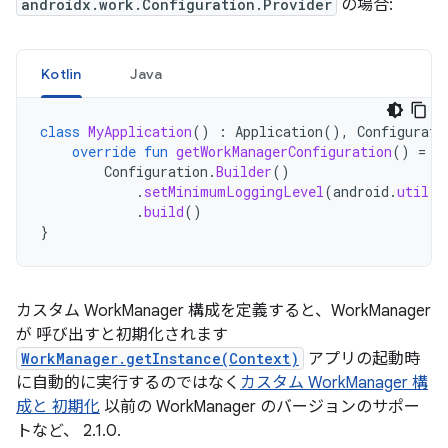
androidx.work.Configuration.Provider
の場合:
Kotlin
Java
class
MyApplication
()
:
Application
(),
Configurati
override
fun
getWorkManagerConfiguration
()
=
Configuration
.
Builder
()
.
setMinimumLoggingLevel
(
android
.
util
.
L
.
build
()
}
カスタム WorkManager 構成を定義すると、WorkManager
が 呼び出すと初期化されます
WorkManager.getInstance(Context)
アプリの起動時
に自動的に実行するのではなく
カスタム WorkManager 構
成と 初期化
以前の WorkManager のバージョンのサポー
トなど、 2.1.0.