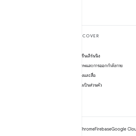
ANDROID เพิ่มเติม
DISCOVER
Android
เกม
Android สำหรับองค์กร
แมชชีนเลิร์นนิง
ความปลอดภัย
สุขภาพและการออกกำลังกาย
ซอร์ส
กล้องและสื่อ
ข่าว
ความเป็นส่วนตัว
บล็อก
5G
พอดแคสต์
Android
Chrome
Firebase
Google Clou