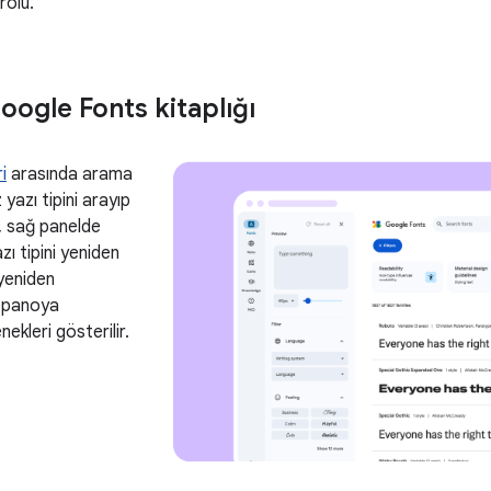
 rolü.
oogle Fonts kitaplığı
i
arasında arama
 yazı tipini arayıp
, sağ panelde
azı tipini yeniden
yeniden
e panoya
kleri gösterilir.