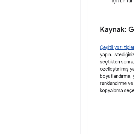
için bir tür
Kaynak: G
Çeşitli yazı tipler
yapın. İstediğiniz
seçtikten sonra
özelleştirilmiş y
boyutlandırma, 
renklendirme v
kopyalama seçene