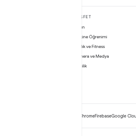
ANDROID HAKKINDA
KEŞFET
DAHA FAZLA
Oyun
Android
Makine Öğrenimi
İşletmeler için Android
Sağlık ve Fitness
Güvenlik
Kamera ve Medya
Kaynak
Gizlilik
Haber
5G
Blog
Podcast'ler
Android
Chrome
Firebase
Google Clou