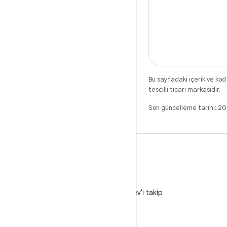
Bu sayfadaki içerik ve kod
tescilli ticari markasıdır.
Son güncelleme tarihi: 
X
X'te @AndroidDev'i takip
edin