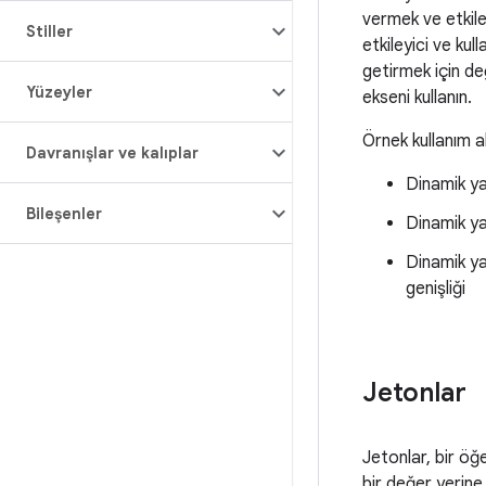
vermek ve etkil
Stiller
etkileyici ve kull
getirmek için değ
Yüzeyler
ekseni kullanın.
Örnek kullanım al
Davranışlar ve kalıplar
Dinamik yazı
Bileşenler
Dinamik yaz
Dinamik yaz
genişliği
Jetonlar
Jetonlar, bir öğen
bir değer yerine y