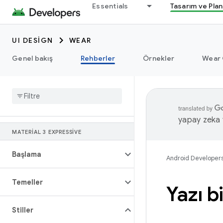
Essentials
Tasarım ve Pla
UI DESIGN
WEAR
Genel bakış
Rehberler
Örnekler
Wear 
yapay zeka t
MATERIAL 3 EXPRESSIVE
Başlama
Android Developer
Temeller
Yazı b
Stiller