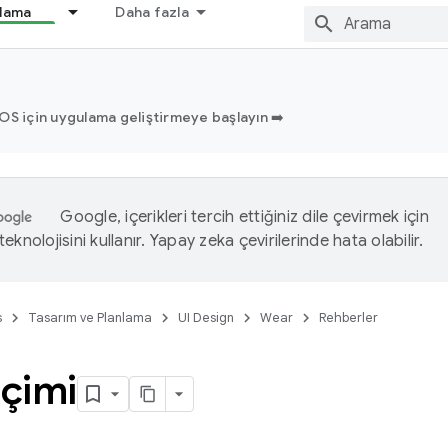
nlama
Daha fazla
OS için uygulama geliştirmeye başlayın ➡️
Google, içerikleri tercih ettiğiniz dile çevirmek için
eknolojisini kullanır. Yapay zeka çevirilerinde hata olabilir.
s
Tasarım ve Planlama
UI Design
Wear
Rehberler
içimi