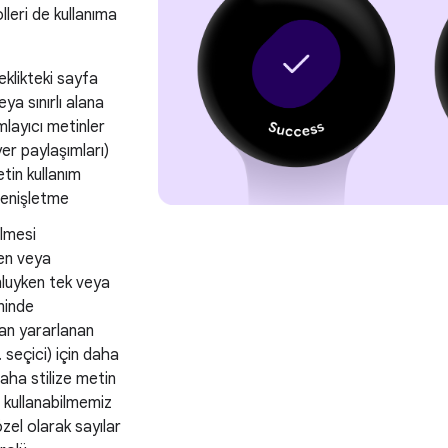
lleri de kullanıma
eklikteki sayfa
eya sınırlı alana
mlayıcı metinler
yer paylaşımları)
etin kullanım
 genişletme
ilmesi
en veya
luyken tek veya
minde
an yararlanan
. seçici) için daha
aha stilize metin
ı kullanabilmemiz
zel olarak sayılar