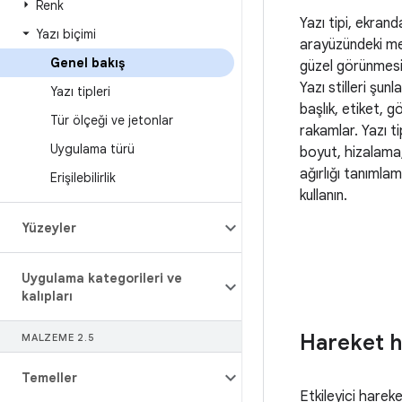
Renk
Yazı tipi, ekrand
Yazı biçimi
arayüzündeki me
Genel bakış
güzel görünmesi
Yazı stilleri şun
Yazı tipleri
başlık, etiket, 
Tür ölçeği ve jetonlar
rakamlar. Yazı tip
Uygulama türü
boyut, hizalama,
ağırlığı tanımlam
Erişilebilirlik
kullanın.
Yüzeyler
Uygulama kategorileri ve
kalıpları
Hareket ha
MALZEME 2
.
5
Temeller
Etkileyici hareket