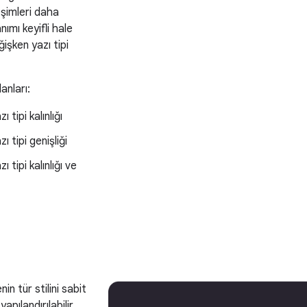
eşimleri daha
anımı keyifli hale
işken yazı tipi
anları:
 tipi kalınlığı
ı tipi genişliği
ı tipi kalınlığı ve
in tür stilini sabit
apılandırılabilir