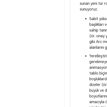
sunan yeni tür ro
sunuyoruz.
Sabit yüks
başlıkları v
sahip tanı
(ör. onay 
gibi Arc m
alanlarını
Yerelleştir
gerekmey
animasyon
tablo biçi
boşluklard
dizeler (ör
büyük ve d
boyutların
amacıyla ö