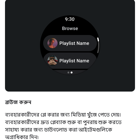
ব্রাউজ করুন
ব্যবহারকারীদের প্লে করার জন্য মিডিয়া খুঁজে পেতে দেয়।
ব্যবহারকারীদের দ্রুত প্লেব্যাক শুরু বা পুনরায় শুরু করতে
সাহায্য করার জন্য ডাউনলোড করা আইটেমগুলিকে
অগ্রাধিকার দিন৷