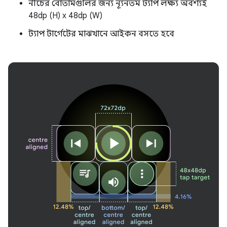
নীচের বোতামগুলির জন্য ন্যূনতম ট্যাপ লক্ষ্য অবশ্যই
48dp (H) x 48dp (W)
ট্যাপ টার্গেটের মাঝখানে আইকন বসতে হবে