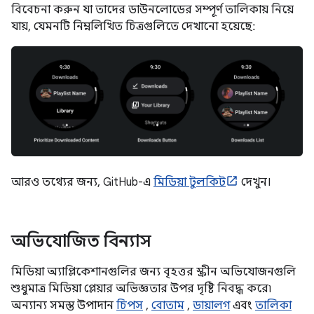
বিবেচনা করুন যা তাদের ডাউনলোডের সম্পূর্ণ তালিকায় নিয়ে
যায়, যেমনটি নিম্নলিখিত চিত্রগুলিতে দেখানো হয়েছে:
আরও তথ্যের জন্য, GitHub-এ
মিডিয়া টুলকিট
দেখুন।
অভিযোজিত বিন্যাস
মিডিয়া অ্যাপ্লিকেশানগুলির জন্য বৃহত্তর স্ক্রীন অভিযোজনগুলি
শুধুমাত্র মিডিয়া প্লেয়ার অভিজ্ঞতার উপর দৃষ্টি নিবদ্ধ করে৷
অন্যান্য সমস্ত উপাদান
চিপস
,
বোতাম
,
ডায়ালগ
এবং
তালিকা