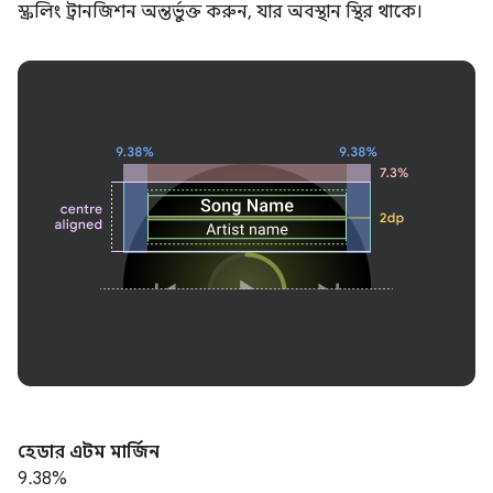
স্ক্রলিং ট্রানজিশন অন্তর্ভুক্ত করুন, যার অবস্থান স্থির থাকে।
হেডার এটম মার্জিন
9.38%