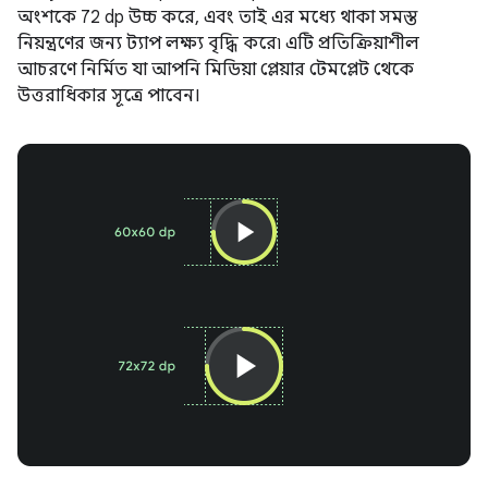
অংশকে 72 dp উচ্চ করে, এবং তাই এর মধ্যে থাকা সমস্ত
নিয়ন্ত্রণের জন্য ট্যাপ লক্ষ্য বৃদ্ধি করে৷ এটি প্রতিক্রিয়াশীল
আচরণে নির্মিত যা আপনি মিডিয়া প্লেয়ার টেমপ্লেট থেকে
উত্তরাধিকার সূত্রে পাবেন।