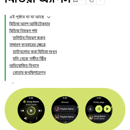
এই পৃষ্ঠায় যা যা আছে
মিডিয়া অ্যাপ আর্কিটেকচার
মিডিয়া নিয়ন্ত্রণ পর্দা
ভলিউম নিয়ন্ত্রণ করুন
সাধারণ ব্যবহারের ক্ষেত্রে
ডাউনলোড করা মিডিয়া শুনুন
ঘড়ি থেকে সঙ্গীত স্ট্রিম
অভিযোজিত বিন্যাস
বোতাম কনফিগারেশন