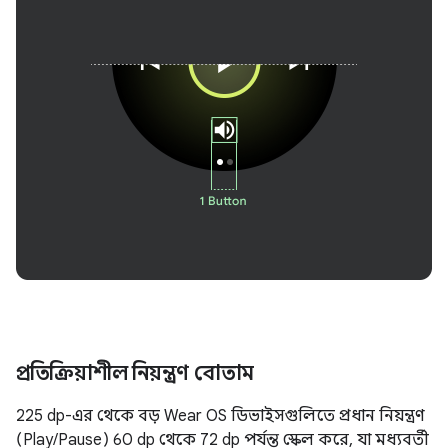
প্রতিক্রিয়াশীল নিয়ন্ত্রণ বোতাম
225 dp-এর থেকে বড় Wear OS ডিভাইসগুলিতে প্রধান নিয়ন্ত্রণ
(Play/Pause) 60 dp থেকে 72 dp পর্যন্ত স্কেল করে, যা মধ্যবর্তী