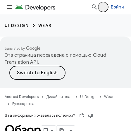
Войти
UI DESIGN
WEAR
Эта страница переведена с помощью
Cloud
Translation API
.
Android Developers
Дизайн и план
UI Design
Wear
Руководства
Эта информация оказалась полезной?
Обзор