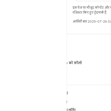
इस पेज पर मौजूद कॉन्टेंट और
रजिस्टर किए हुए ट्रेडमार्क हैं.
आखिरी बार 2025-07-26 (UT
X
X पर @AndroidDev को फ़ॉलो
करें
ANDROID के बारे में ज़्यादा
खोजें
जानें
गेमिंग
Android
मशीन लर्निंग