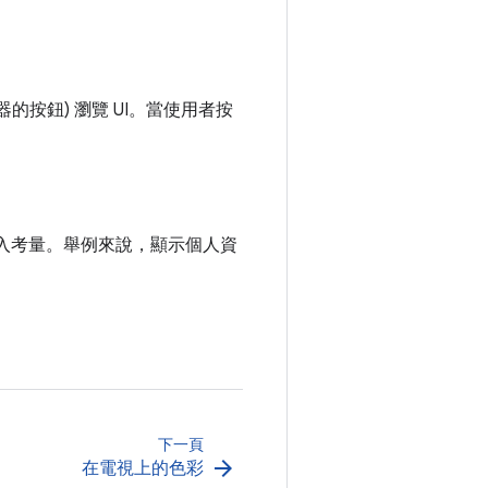
的按鈕) 瀏覽 UI。當使用者按
納入考量。舉例來說，顯示個人資
下一頁
arrow_forward
在電視上的色彩