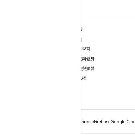
深入瞭解 ANDROID
探索
Android
遊戲
企業專用 Android
機器學習
安全性
健康與健身
原始碼
相機與媒體
新聞
隱私權
網誌
5G
Podcast
Android
Chrome
Firebase
Google Clou