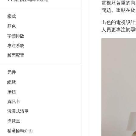
電視只著重的內
問題。重點在於
樣式
出色的電視設計
顏色
人員更專注於尋
字體排版
專注系統
版面配置
元件
總覽
按鈕
資訊卡
沉浸式清單
導覽匣
精選輪轉介面