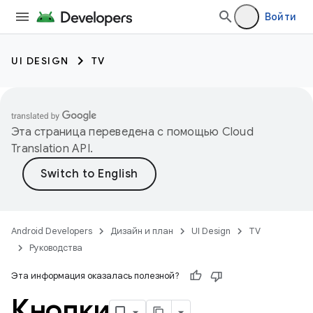
Войти
UI DESIGN
TV
Эта страница переведена с помощью
Cloud
Translation API
.
Android Developers
Дизайн и план
UI Design
TV
Руководства
Эта информация оказалась полезной?
Кнопки