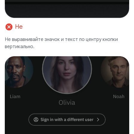
cancel
Не
Не выравнивайте значок и текст по центру кнопки
вертикально.