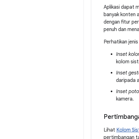
Aplikasi dapat 
banyak konten a
dengan fitur per
penuh dan menan
Perhatikan jeni
Inset kol
kolom sis
Inset gest
daripada a
Inset pot
kamera.
Pertimbanga
Lihat
Kolom Sis
pertimbangan t