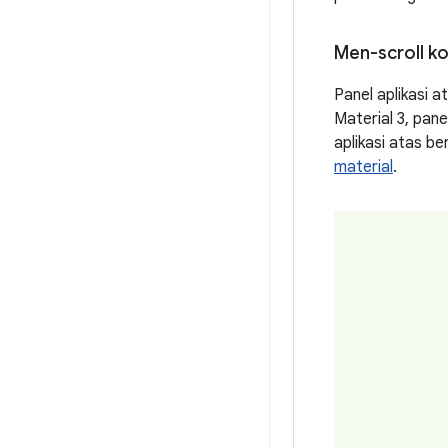
Men-scroll k
Panel aplikasi a
Material 3, panel
aplikasi atas be
material
.