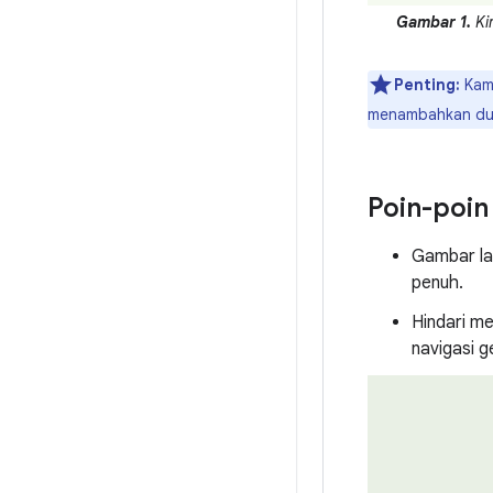
Gambar 1.
Kir
Penting:
Kami
menambahkan duku
Poin-poin
Gambar la
penuh.
Hindari me
navigasi g