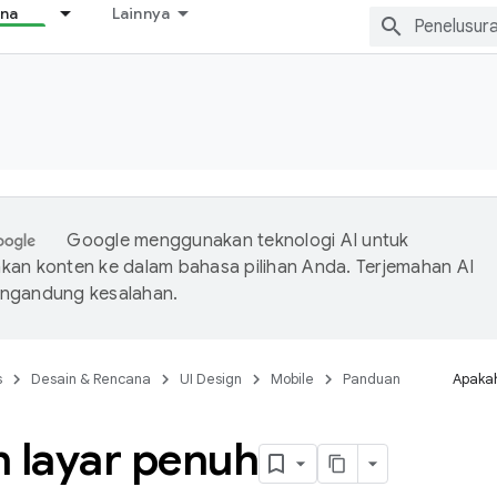
ana
Lainnya
Google menggunakan teknologi AI untuk
an konten ke dalam bahasa pilihan Anda. Terjemahan AI
ngandung kesalahan.
s
Desain & Rencana
UI Design
Mobile
Panduan
Apakah
n layar penuh