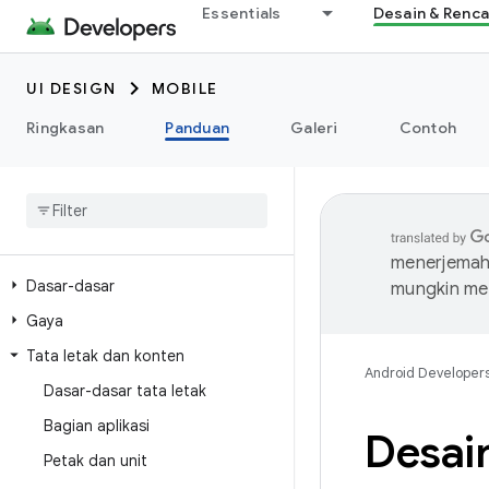
Essentials
Desain & Renc
UI DESIGN
MOBILE
Ringkasan
Panduan
Galeri
Contoh
menerjemahk
Dasar-dasar
mungkin me
Gaya
Tata letak dan konten
Android Developer
Dasar-dasar tata letak
Bagian aplikasi
Desai
Petak dan unit