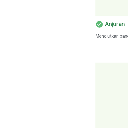
check_circle
Anjuran
Menciutkan panel 