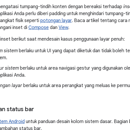
mengatasi tumpang-tindih konten dengan bereaksi terhadap
ins
plikasi Anda perlu diberi padding untuk menghindari tumpang-t
angkat fisik seperti
potongan layar
. Baca artikel tentang cara
gani inset di
Compose
dan
View
.
s inset berikut saat mendesain kasus penggunaan layar penuh:
om sistem
berlaku untuk UI yang dapat diketuk dan tidak boleh te
tem.
ur sistem
berlaku untuk area navigasi gestur yang digunakan ol
plikasi Anda.
ongan layar
berlaku untuk area perangkat yang meluas ke permu
n status bar
tem Android
untuk panduan desain kolom sistem dasar. Bagian
ambahan status bar.