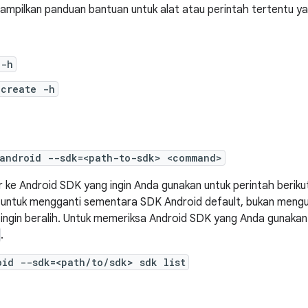
mpilkan panduan bantuan untuk alat atau perintah tertentu ya
 -h
 create -h
android --sdk=<path-to-sdk> <command>
r ke Android SDK yang ingin Anda gunakan untuk perintah beri
untuk mengganti sementara SDK Android default, bukan men
a ingin beralih. Untuk memeriksa Android SDK yang Anda gunakan
.
oid --sdk=<path/to/sdk> sdk list