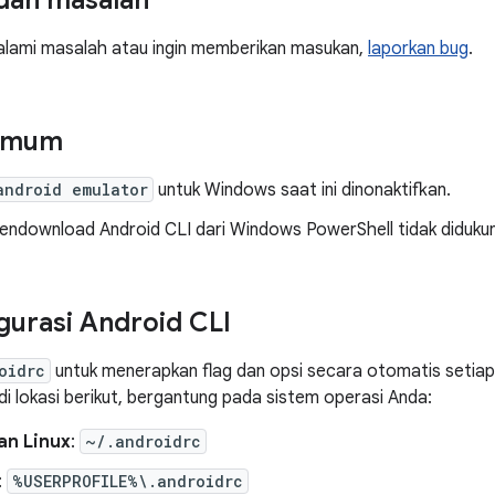
dan masalah
alami masalah atau ingin memberikan masukan,
laporkan bug
.
umum
android emulator
untuk Windows saat ini dinonaktifkan.
mendownload Android CLI dari Windows PowerShell tidak diduku
urasi Android CLI
oidrc
untuk menerapkan flag dan opsi secara otomatis setiap
 di lokasi berikut, bergantung pada sistem operasi Anda:
n Linux
:
~/.androidrc
:
%USERPROFILE%\.androidrc