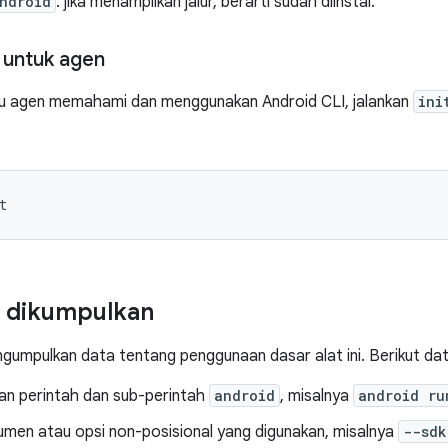
ndroid
: jika menampilkan jalur, berarti sudah diinstal.
 untuk agen
 agen memahami dan menggunakan Android CLI, jalankan
ini
g dikumpulkan
gumpulkan data tentang penggunaan dasar alat ini. Berikut da
an perintah dan sub-perintah
android
, misalnya
android ru
men atau opsi non-posisional yang digunakan, misalnya
--sdk