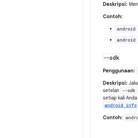
Deskripsi:
Mena
Contoh:
android
android
--sdk
Penggunaan:
Deskripsi:
Jalu
setelan
--sdk
setiap kali And
android info
Contoh:
andr