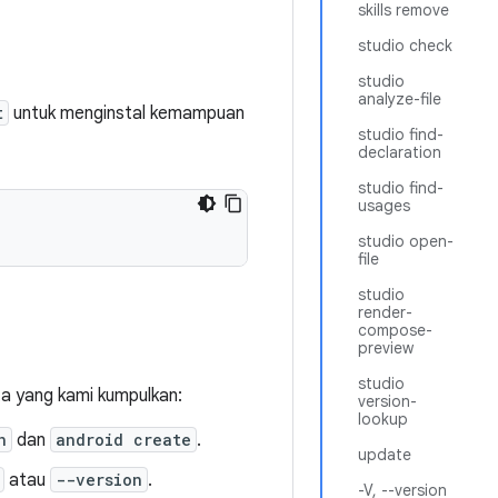
skills remove
studio check
studio
analyze-file
t
untuk menginstal kemampuan
studio find-
declaration
studio find-
usages
studio open-
file
studio
render-
compose-
preview
studio
ta yang kami kumpulkan:
version-
lookup
n
dan
android create
.
update
atau
--version
.
-V, --version