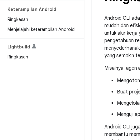
Keterampilan Android
Android CLI ad
Ringkasan
mudah dan efisi
Menjelajahi keterampilan Android
untuk alur kerj
pengetahuan res
Lightbuild
menyederhanakan
yang semakin ter
Ringkasan
Misalnya, agen 
Mengotoma
Buat proje
Mengelola 
Menguji a
Android CLI ju
membantu memas