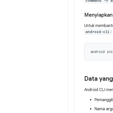
command -v a
Menyiapkan
Untuk membantu
android-cli
:
android
Data yan
Android CLI men
Pemanggil
Nama argu