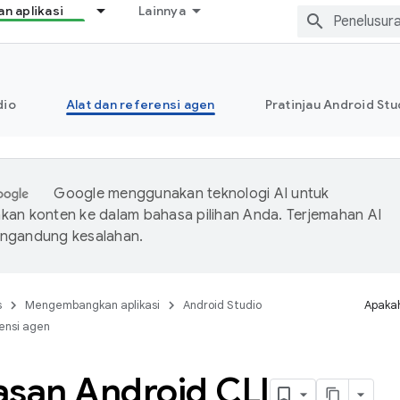
 aplikasi
Lainnya
dio
Alat dan referensi agen
Pratinjau Android Stu
Google menggunakan teknologi AI untuk
an konten ke dalam bahasa pilihan Anda. Terjemahan AI
ngandung kesalahan.
s
Mengembangkan aplikasi
Android Studio
Apakah
ensi agen
asan Android CLI