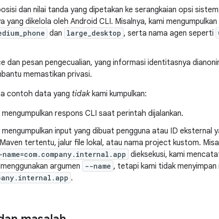
sisi dan nilai tanda yang dipetakan ke serangkaian opsi sistem
a yang dikelola oleh Android CLI. Misalnya, kami mengumpulka
edium_phone
dan
large_desktop
, serta nama agen seperti
ce dan pesan pengecualian, yang informasi identitasnya dianon
bantu memastikan privasi.
pa contoh data yang
tidak
kami kumpulkan:
 mengumpulkan respons CLI saat perintah dijalankan.
 mengumpulkan input yang dibuat pengguna atau ID eksternal ya
Maven tertentu, jalur file lokal, atau nama project kustom. Misa
-name=com.company.internal.app
dieksekusi, kami mencat
i menggunakan argumen
--name
, tetapi kami tidak menyimpan n
pany.internal.app
.