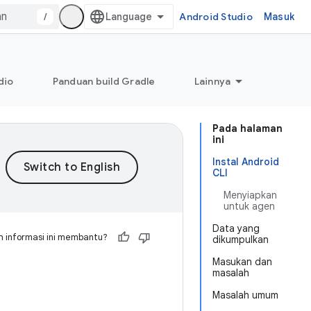
/
Android Studio
Masuk
dio
Panduan build Gradle
Lainnya
Pada halaman
ini
Instal Android
CLI
Menyiapkan
untuk agen
Data yang
 informasi ini membantu?
dikumpulkan
Masukan dan
masalah
Masalah umum