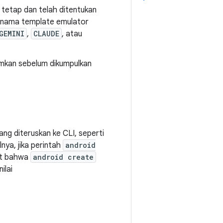
 tetap dan telah ditentukan
n nama template emulator
GEMINI
,
CLAUDE
, atau
imkan sebelum dikumpulkan
ng diteruskan ke CLI, seperti
lnya, jika perintah
android
at bahwa
android create
ilai