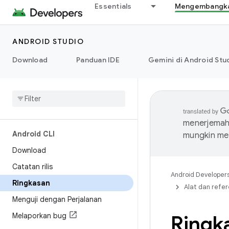
Essentials
Mengembangkan
ANDROID STUDIO
Download
Panduan IDE
Gemini di Android Stu
menerjemahk
Android CLI
mungkin me
Download
Catatan rilis
Android Developer
Ringkasan
Alat dan refer
Menguji dengan Perjalanan
Melaporkan bug
Ringk