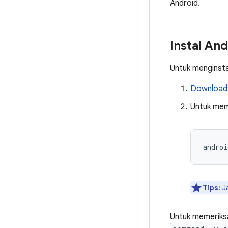
Android.
Instal And
Untuk menginstal
Download 
Untuk mem
androi
Tips:
J
Untuk memeriksa