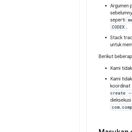
Argumen po
sebelumny
seperti
m
CODEX
.
Stack tra
untuk mem
Berikut bebera
Kami tidak
Kami tidak
koordinat 
create -
dieksekus
com.com