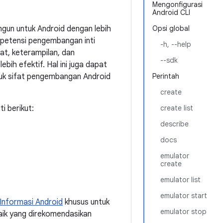
Mengonfigurasi
Android CLI
un untuk Android dengan lebih
Opsi global
mpetensi pengembangan inti
-h, --help
at, keterampilan, dan
--sdk
ih efektif. Hal ini juga dapat
tuk sifat pengembangan Android
Perintah
create
i berikut:
create list
describe
docs
emulator
create
emulator list
emulator start
Informasi Android
khusus untuk
emulator stop
ik yang direkomendasikan