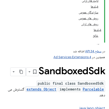
ثابت های ارثی
فیلدها
سازندگان عمومی
andr
روش های عمومی
روش های ارثی
فیلدها
خالق
در
سطح API 34
اضافه شد
همچنین در
Ad Services Extensions 4
Sandboxed
Sdk
public final class SandboxedSdk
Parcelable
implements
extends Object
گسترش می
دهد
java.lang.object