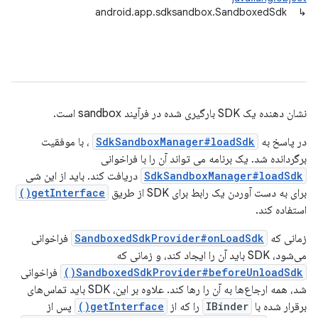
android.app.sdksandbox.SandboxedSdk
↳
نشان دهنده یک SDK بارگیری شده در فرآیند sandbox است.
در پاسخ به
SdkSandboxManager#loadSdk
، با موفقیت
برگردانده شد. یک برنامه می تواند آن را با فراخوانی
SdkSandboxManager#loadSdk
دریافت کند. باید از این شی
برای به دست آوردن یک رابط برای SDK از طریق
getInterface()
استفاده کند.
زمانی که
SandboxedSdkProvider#onLoadSdk
فراخوانی
می‌شود، SDK باید آن را ایجاد کند، و زمانی که
SandboxedSdkProvider#beforeUnloadSdk()
فراخوانی
شد، همه ارجاع‌ها به آن را رها کند. علاوه بر این، SDK باید تماس‌های
برقرار شده با
IBinder
را که از
getInterface()
پس از