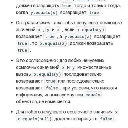
должен возвращать
true
тогда и только тогда,
когда
y.equals(x)
возвращает
true
.
Он
транзитивен
: для любых ненулевых ссылочных
значений
x
,
y
и
z
, если
x.equals(y)
возвращает
true
, а
y.equals(z)
возвращает
true
, то
x.equals(z)
должен возвращать
true
.
Это
согласованно
: для любых ненулевых
ссылочных значений
x
и
y
множественные
вызовы
x.equals(y)
последовательно
возвращают
true
или последовательно
возвращают
false
, при условии, что никакая
информация, используемая при
equals
объектов, не изменяется.
Для любого ненулевого ссылочного значения
x
x.equals(null)
должен возвращать
false
.