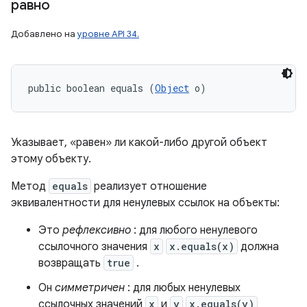
равно
Добавлено на
уровне API 34.
public boolean equals (
Object
 o)
Указывает, «равен» ли какой-либо другой объект
этому объекту.
Метод
equals
реализует отношение
эквивалентности для ненулевых ссылок на объекты:
Это
рефлексивно
: для любого ненулевого
ссылочного значения
x
x.equals(x)
должна
возвращать
true
.
Он
симметричен
: для любых ненулевых
ссылочных значений
x
и
y
x.equals(y)