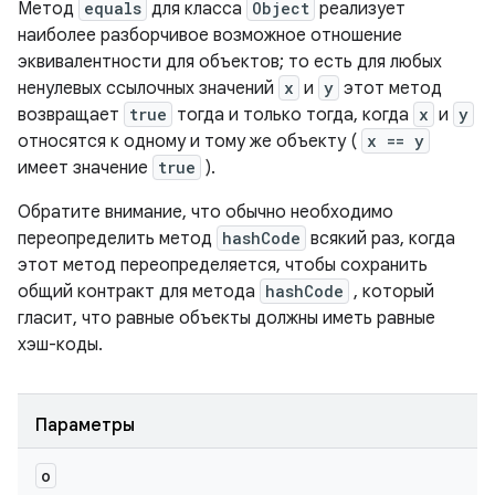
Метод
equals
для класса
Object
реализует
наиболее разборчивое возможное отношение
эквивалентности для объектов; то есть для любых
ненулевых ссылочных значений
x
и
y
этот метод
возвращает
true
тогда и только тогда, когда
x
и
y
относятся к одному и тому же объекту (
x == y
имеет значение
true
).
Обратите внимание, что обычно необходимо
переопределить метод
hashCode
всякий раз, когда
этот метод переопределяется, чтобы сохранить
общий контракт для метода
hashCode
, который
гласит, что равные объекты должны иметь равные
хэш-коды.
Параметры
o