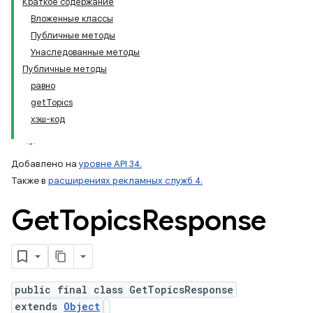
Краткое содержание
Вложенные классы
Публичные методы
ation
Унаследованные методы
Публичные методы
равно
getTopics
хэш-код
Добавлено на
уровне API 34.
Также в
расширениях рекламных служб 4.
Get
Topics
Response
public final class GetTopicsResponse
extends
Object