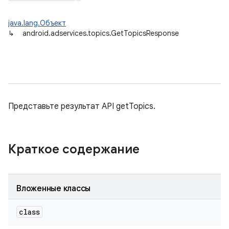
java.lang.Объект
↳
android.adservices.topics.GetTopicsResponse
Представьте результат API getTopics.
Краткое содержание
Вложенные классы
class