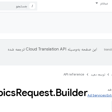
بیشتر
/
این صفحه به‌وسیله
ترجمه شده
توسعه دهید
API reference
pics
Request
.
Builder
شد
Ad Services Ext