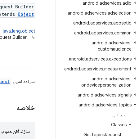
android
.
adservices
.
adid
quest.Builder
android
.
adservices
.
adselection
xtends
Object
android
.
adservices
.
appsetid
java.lang.object
android
.
adservices
.
common
quest.Builder
↳
android
.
adservices
.
customaudience
android
.
adservices
.
exceptions
android
.
adservices
.
measurement
android
.
adservices
.
سازنده اشیاء
uest
ondevicepersonalization
android
.
adservices
.
signals
android
.
adservices
.
topics
خلاصه
نمای کلی
Classes
سازندگان عمومی
Get
Topics
Request