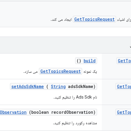
GetTopicsRequest
ای اشیاء
ایجاد می کند.
()
build
Get
To
GetTopicsRequest
یک نمونه
می سازد.
set
Ads
Sdk
Name
(
String
ads
Sdk
Name)
Get
To
نام Ads Sdk را تنظیم کنید.
Observation
(boolean record
Observation)
Get
To
مشاهده رکورد را تنظیم کنید.