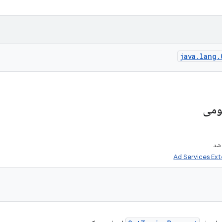
java.lang.
ومی
شد
Ad Services Ext