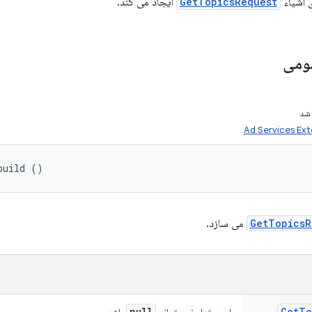
 اشیاء
GetTopicsRequest
ایجاد می کند.
ومی
شد
Ad Services Ext
build ()
GetTopicsR
می سازد.
null
Get
To