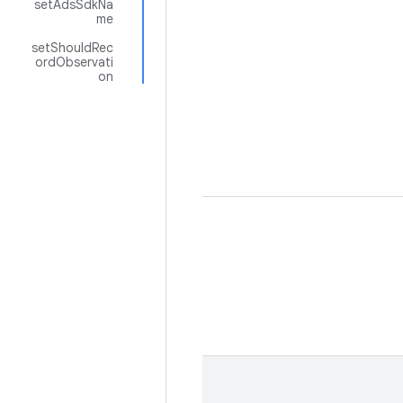
setAdsSdkNa
me
setShouldRec
ordObservati
on