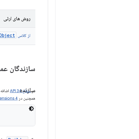
روش های ارثی
Object
از کلاس
سازندگان عم
سازنده
در
سطح API 34
اضافه 
همچنین در
ensions 4