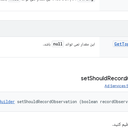
null
Get
To
این مقدار نمی تواند
باشد.
set
Should
Record
شد
Builder
 setShouldRecordObservation (boolean recordObserv
یم کنید.