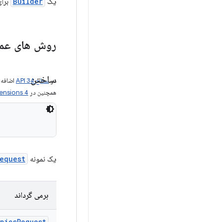
یک
Builder
برای
روش های عم
ساختن
در
سطح API 34
اضافه 
همچنین در
ensions 4
یک نمونه
equest
برمی گرداند
pics
Request