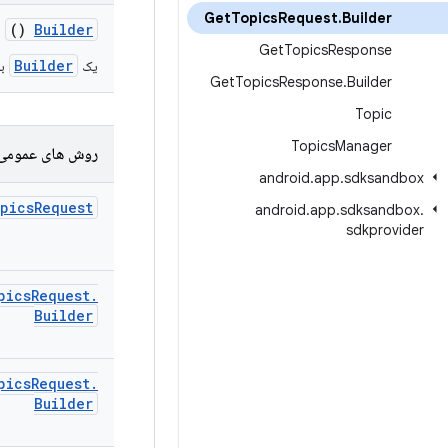
Get
Topics
Request
.
Builder
()
Builder
Get
Topics
Response
Builder
یک
بر
Get
Topics
Response
.
Builder
Topic
Topics
Manager
روش های عمومی
android
.
app
.
sdksandbox
pics
Request
android
.
app
.
sdksandbox
.
sdkprovider
pics
Request
.
Builder
pics
Request
.
Builder