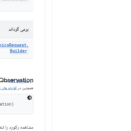
برمی گرداند
pics
Request
.
Builder
Observation
در
سطح API 34
اضافه 
همچنین در
افزونه های Ad Services 5
ation)
مشاهده رکورد را تنظ