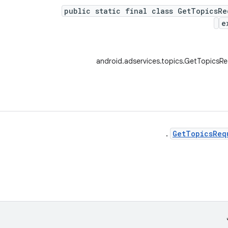
public static final class GetTopicsRe
e
android.adservices.topics.GetTopicsRe
.
GetTopicsReq