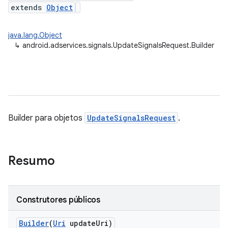
extends
Object
java.lang.Object
↳
android.adservices.signals.UpdateSignalsRequest.Builder
Builder para objetos
UpdateSignalsRequest
.
Resumo
Construtores públicos
Builder
(
Uri
update
Uri)