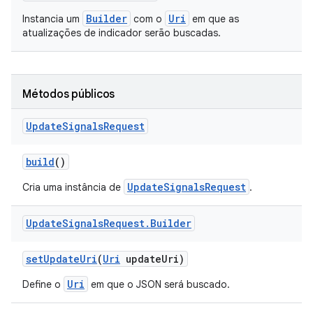
Builder
Uri
Instancia um
com o
em que as
atualizações de indicador serão buscadas.
Métodos públicos
Update
Signals
Request
build
()
UpdateSignalsRequest
Cria uma instância de
.
Update
Signals
Request
.
Builder
set
Update
Uri
(
Uri
update
Uri)
Uri
Define o
em que o JSON será buscado.