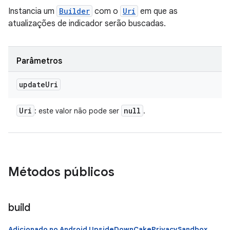
Instancia um
Builder
com o
Uri
em que as
atualizações de indicador serão buscadas.
Parâmetros
update
Uri
Uri
null
: este valor não pode ser
.
Métodos públicos
build
Adicionado no Android UpsideDownCakePrivacySandbox