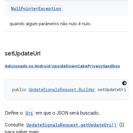
Null
Pointer
Exception
quando algum parâmetro não nulo é nulo.
set
Update
Uri
Adicionado no Android UpsideDownCakePrivacySandbox
public 
UpdateSignalsRequest.Builder
 setUpdateUri (
Define o
Uri
em que o JSON será buscado.
Consulte
UpdateSignalsRequest.getUpdateUri()
()}
para saber mais.