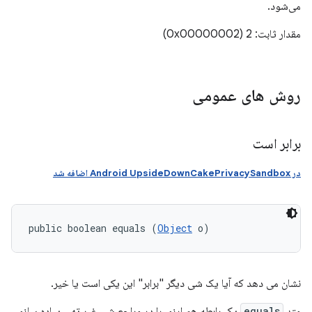
می‌شود.
مقدار ثابت: 2 (0x00000002)
روش های عمومی
برابر است
در Android UpsideDownCakePrivacySandbox اضافه شد
public boolean equals (
Object
 o)
نشان می دهد که آیا یک شی دیگر "برابر" این یکی است یا خیر.
متد
equals
یک رابطه هم ارزی را در مراجع شی غیر تهی پیاده سازی