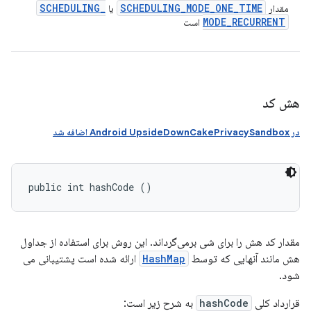
SCHEDULING
_
SCHEDULING
_
MODE
_
ONE
_
TIME
مقدار
یا
MODE
_
RECURRENT
است
هش کد
در Android UpsideDownCakePrivacySandbox اضافه شد
public int hashCode ()
مقدار کد هش را برای شی برمی‌گرداند. این روش برای استفاده از جداول
هش مانند آنهایی که توسط
HashMap
ارائه شده است پشتیبانی می
شود.
قرارداد کلی
hashCode
به شرح زیر است: