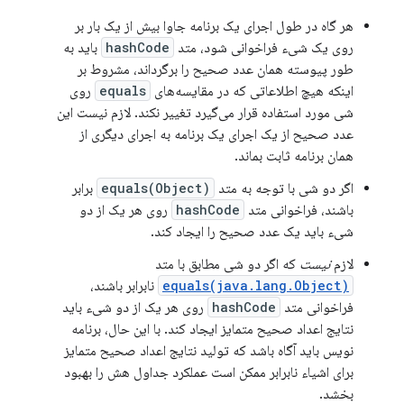
هر گاه در طول اجرای یک برنامه جاوا بیش از یک بار بر
روی یک شیء فراخوانی شود، متد
hashCode
باید به
طور پیوسته همان عدد صحیح را برگرداند، مشروط بر
اینکه هیچ اطلاعاتی که در مقایسه‌های
equals
روی
شی مورد استفاده قرار می‌گیرد تغییر نکند. لازم نیست این
عدد صحیح از یک اجرای یک برنامه به اجرای دیگری از
همان برنامه ثابت بماند.
اگر دو شی با توجه به متد
equals(Object)
برابر
باشند، فراخوانی متد
hashCode
روی هر یک از دو
شیء باید یک عدد صحیح را ایجاد کند.
لازم
نیست
که اگر دو شی مطابق با متد
equals(java.lang.Object)
نابرابر باشند،
فراخوانی متد
hashCode
روی هر یک از دو شیء باید
نتایج اعداد صحیح متمایز ایجاد کند. با این حال، برنامه
نویس باید آگاه باشد که تولید نتایج اعداد صحیح متمایز
برای اشیاء نابرابر ممکن است عملکرد جداول هش را بهبود
بخشد.