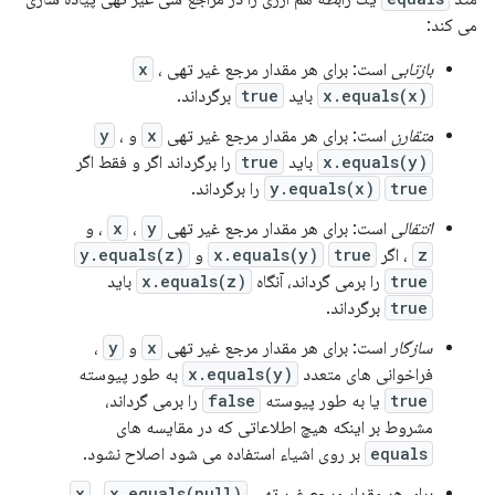
می کند:
بازتابی
است: برای هر مقدار مرجع غیر تهی
،
x
x.equals(x)
باید
true
برگرداند.
متقارن
است: برای هر مقدار مرجع غیر تهی
x
و
،
y
x.equals(y)
باید
true
را برگرداند اگر و فقط اگر
true
y.equals(x)
را برگرداند.
انتقالی
است: برای هر مقدار مرجع غیر تهی
y
،
x
، و
z
، اگر
true
x.equals(y)
و
y.equals(z)
true
را برمی گرداند، آنگاه
x.equals(z)
باید
true
برگرداند.
سازگار
است: برای هر مقدار مرجع غیر تهی
x
و
y
،
فراخوانی های متعدد
x.equals(y)
به طور پیوسته
true
یا به طور پیوسته
false
را برمی گرداند،
مشروط بر اینکه هیچ اطلاعاتی که در مقایسه های
equals
بر روی اشیاء استفاده می شود اصلاح نشود.
برای هر مقدار مرجع غیر تهی
x.equals(null)
،
x