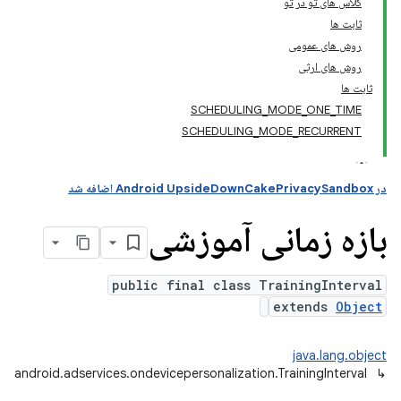
کلاس های تو در تو
ثابت ها
روش های عمومی
andr
روش های ارثی
ثابت ها
SCHEDULING_MODE_ONE_TIME
SCHEDULING_MODE_RECURRENT
در Android UpsideDownCakePrivacySandbox اضافه شد
بازه زمانی آموزشی
public final class TrainingInterval
extends
Object
java.lang.object
android.adservices.ondevicepersonalization.TrainingInterval
↳