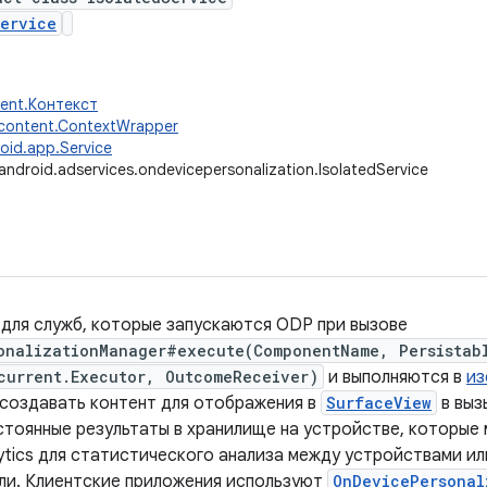
ervice
tent.Контекст
.content.ContextWrapper
oid.app.Service
android.adservices.ondevicepersonalization.IsolatedService
 для служб, которые запускаются ODP при вызове
onalizationManager#execute(ComponentName, Persistab
current.Executor, OutcomeReceiver)
и выполняются в
из
создавать контент для отображения в
SurfaceView
в выз
стоянные результаты в хранилище на устройстве, которые 
ytics для статистического анализа между устройствами или
ли. Клиентские приложения используют
OnDevicePersonal