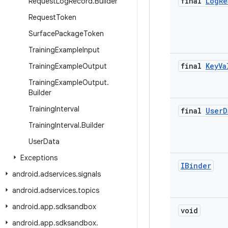
final
Log
Re
Request
Log
Record
.
Builder
Request
Token
Surface
Package
Token
Training
Example
Input
final
Key
Va
Training
Example
Output
Training
Example
Output
.
Builder
Training
Interval
final
User
D
Training
Interval
.
Builder
User
Data
Exceptions
IBinder
android
.
adservices
.
signals
android
.
adservices
.
topics
android
.
app
.
sdksandbox
void
android
.
app
.
sdksandbox
.