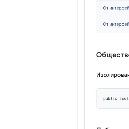
От интерфе
От интерфе
Обществ
Изолирова
public Isol