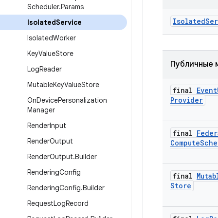
Scheduler
.
Params
Isolated
Ser
Isolated
Service
Isolated
Worker
Key
Value
Store
Публичные 
Log
Reader
Mutable
Key
Value
Store
final
Event
Provider
On
Device
Personalization
Manager
Render
Input
final
Feder
Render
Output
Compute
Sche
Render
Output
.
Builder
Rendering
Config
final
Mutab
Store
Rendering
Config
.
Builder
Request
Log
Record