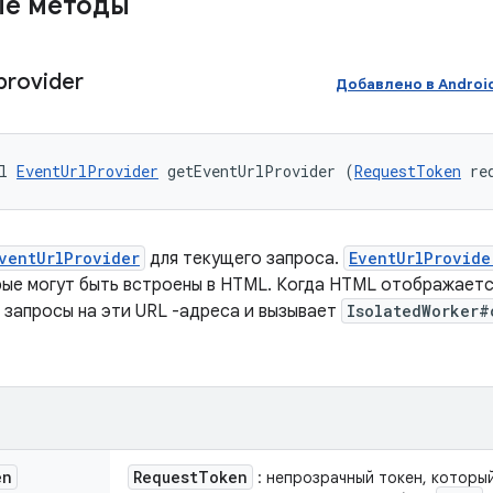
ые методы
provider
Добавлено в Andro
l 
EventUrlProvider
 getEventUrlProvider (
RequestToken
 re
ventUrlProvider
для текущего запроса.
EventUrlProvide
рые могут быть встроены в HTML. Когда HTML отображаетс
 запросы на эти URL -адреса и вызывает
IsolatedWorker#
en
Request
Token
: непрозрачный токен, которы