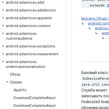
android
.
adservices
.
adid
extends
S
android
.
adservices
.
adselection
android
.
adservices
.
appsetid
java.lang.Объект
↳
android.con
android
.
adservices
.
common
↳
android
↳
andr
android
.
adservices
.
↳
customaudience
android
.
adservices
.
exceptions
android
.
adservices
.
measurement
android
.
adservices
.
ondevicepersonalization
Базовый класс
Обзор
OnDevicePers
Classes
java.util.con
App
Info
Служба может 
записывать по
Download
Completed
Input
Federated Anal
Download
Completed
Input
.
обучения моде