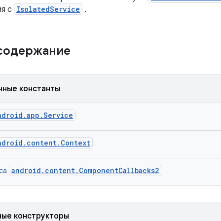
ия с
IsolatedService
.
 содержание
нные константы
ndroid.app.Service
ndroid.content.Context
android.content.ComponentCallbacks2
йса
ые конструкторы