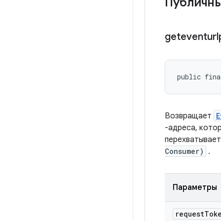
Публичн
geteventurl
public fina
Возвращает
E
-адреса, кото
перехватывает
Consumer)
.
Параметры
request
Tok