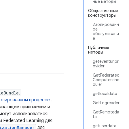
ные методы
Общественные
конструкторы
Изолированн
ое
обслуживани
е
Публичные
методы
geteventurlpr
ovider
GetFederated
Computesche
duler
leBundle,
getlocaldata
олированном процессе
.
GetLogreader
ывающем приложении и
GetRemoteda
могут использоваться
ta
 Federated Learning для
getuserdata
izationManager
для