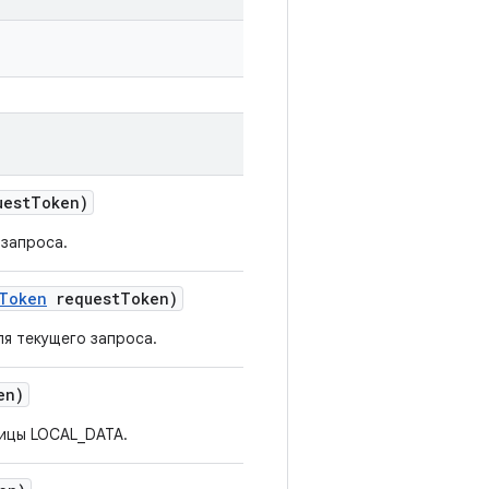
est
Token)
 запроса.
Token
request
Token)
я текущего запроса.
en)
лицы LOCAL_DATA.