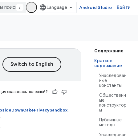
/
Android Studio
Войти
Содержание
Краткое
содержание
Унаследован
ные
константы
ия оказалась полезной?
Общественн
ые
конструктор
ы
UpsideDownCakePrivacySandbox.
Публичные
методы
Унаследован