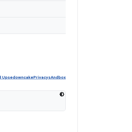
id UpsedowncakePrivacysAndbox