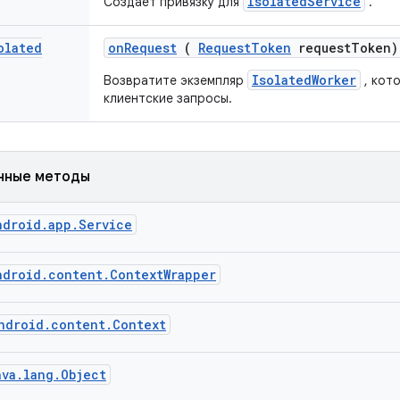
IsolatedService
Создает привязку для
.
olated
on
Request
(
Request
Token
request
Token)
IsolatedWorker
Возвратите экземпляр
, кот
клиентские запросы.
нные методы
ndroid.app.Service
ndroid.content.ContextWrapper
ndroid.content.Context
ava.lang.Object