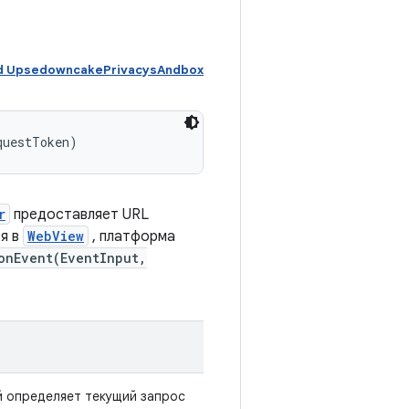
id UpsedowncakePrivacysAndbox
questToken)
r
предоставляет URL
я в
WebView
, платформа
onEvent(EventInput,
й определяет текущий запрос