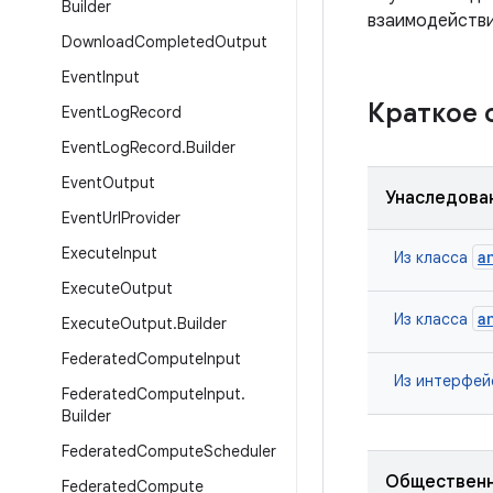
Builder
взаимодейств
Download
Completed
Output
Event
Input
Краткое
Event
Log
Record
Event
Log
Record
.
Builder
Event
Output
Унаследова
Event
Url
Provider
Execute
Input
a
Из класса
Execute
Output
a
Из класса
Execute
Output
.
Builder
Federated
Compute
Input
Из интерфе
Federated
Compute
Input
.
Builder
Federated
Compute
Scheduler
Общественн
Federated
Compute