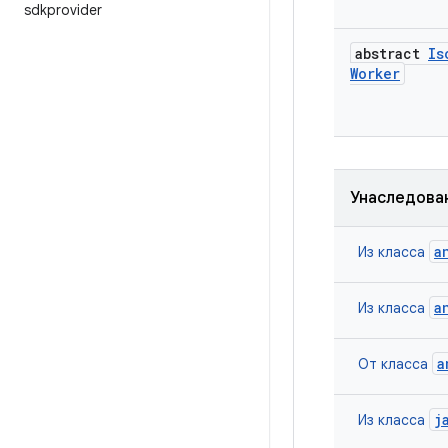
sdkprovider
abstract
Is
Worker
Унаследова
a
Из класса
a
Из класса
a
От класса
j
Из класса