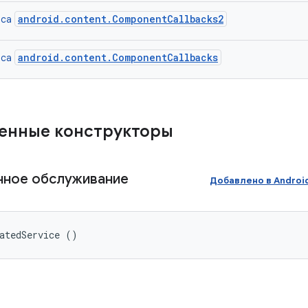
android.content.ComponentCallbacks2
йса
android.content.ComponentCallbacks
йса
енные конструкторы
нное обслуживание
Добавлено в Andro
atedService ()