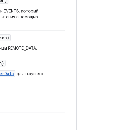
en)
и EVENTS, который
я чтения с помощью
ken)
лицы REMOTE_DATA.
n)
erData
для текущего