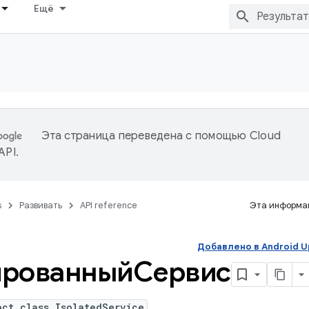
Ещё
Эта страница переведена с помощью
Cloud
 API
.
s
Развивать
API reference
Эта информац
Добавлено в Android 
ированныйСервис
act class IsolatedService