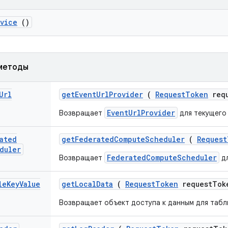
vice
()
методы
Url
get
Event
Url
Provider
(
Request
Token
requ
EventUrlProvider
Возвращает
для текущего
ated
get
Federated
Compute
Scheduler
(
Request
duler
FederatedComputeScheduler
Возвращает
дл
le
Key
Value
get
Local
Data
(
Request
Token
request
Tok
Возвращает объект доступа к данным для таб