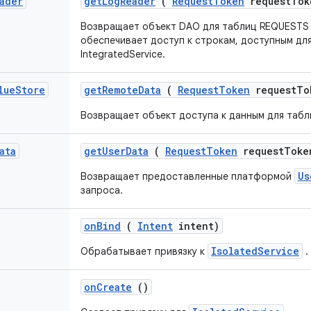
ader
get
Log
Reader
(
Request
Token
request
Tok
Возвращает объект DAO для таблиц REQUESTS 
обеспечивает доступ к строкам, доступным дл
IntegratedService.
lue
Store
get
Remote
Data
(
Request
Token
request
To
Возвращает объект доступа к данным для таб
ata
get
User
Data
(
Request
Token
request
Toke
Us
Возвращает предоставленные платформой
запроса.
on
Bind
(
Intent
intent)
IsolatedService
Обрабатывает привязку к
.
on
Create
()