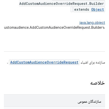
AddCustomAudienceOverrideRequest.Builder
extends
Object
java.lang.object
es.customaudience.AddCustomAudienceOverrideRequest.Builder
↳
سازنده برای اشیاء
AddCustomAudienceOverrideRequest
.
خلاصه
andr
سازندگان عمومی