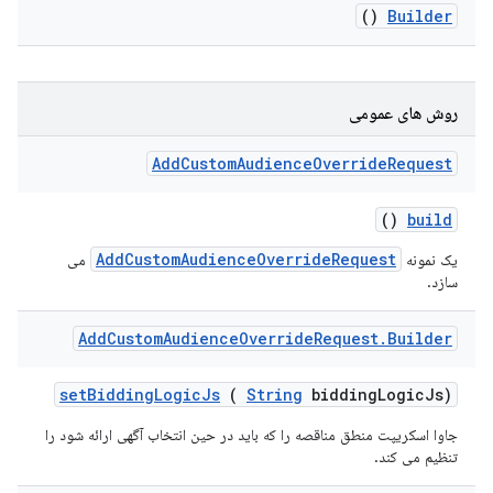
()
Builder
روش های عمومی
Add
Custom
Audience
Override
Request
()
build
AddCustomAudienceOverrideRequest
یک نمونه
می
سازد.
Add
Custom
Audience
Override
Request
.
Builder
set
Bidding
Logic
Js
(
String
bidding
Logic
Js)
جاوا اسکریپت منطق مناقصه را که باید در حین انتخاب آگهی ارائه شود را
تنظیم می کند.