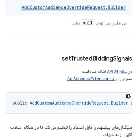
Add
Custom
Audience
Override
Request
.
Builder
null
این مقدار نمی تواند
باشد.
set
Trusted
Bidding
Signals
در
سطح API 34
اضافه شده است
همچنین در
Ad Services Extensions 4
public 
AddCustomAudienceOverrideRequest.Builder
 se
سیگنال‌های پیشنهادی قابل اعتماد را تنظیم می‌کند تا در هنگام انتخاب
آگهی ارائه شوند.