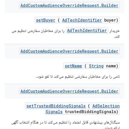
Add
Custom
Audience
Override
Request
.
Builder
set
Buyer
(
Ad
Tech
Identifier
buyer)
AdTechIdentifier
خریدار
را برای مخاطبان سفارشی تنظیم می
کند.
Add
Custom
Audience
Override
Request
.
Builder
set
Name
(
String
name)
نامی را برای مخاطبان سفارشی تنظیم می‌کند تا لغو شود.
Add
Custom
Audience
Override
Request
.
Builder
set
Trusted
Bidding
Signals
(
Ad
Selection
Signals
trusted
Bidding
Signals)
سیگنال‌های پیشنهادی قابل اعتماد را تنظیم می‌کند تا در هنگام انتخاب آگهی
ارائه شوند.