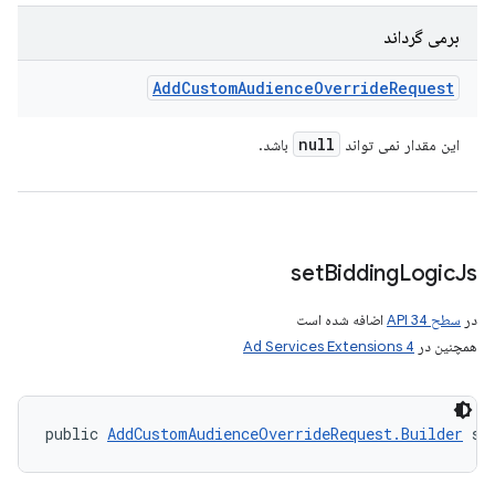
برمی گرداند
Add
Custom
Audience
Override
Request
null
این مقدار نمی تواند
باشد.
set
Bidding
Logic
Js
در
سطح API 34
اضافه شده است
همچنین در
Ad Services Extensions 4
public 
AddCustomAudienceOverrideRequest.Builder
 se