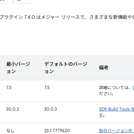
radle プラグイン 7.4.0 はメジャー リリースで、さまざまな
最小バージ
デフォルトのバージ
備考
ョン
ョン
7.5
7.5
詳細については、
ださい。
30.0.3
30.0.3
SDK Build Too
す
。
なし
23.1.7779620
別のバージョンの N