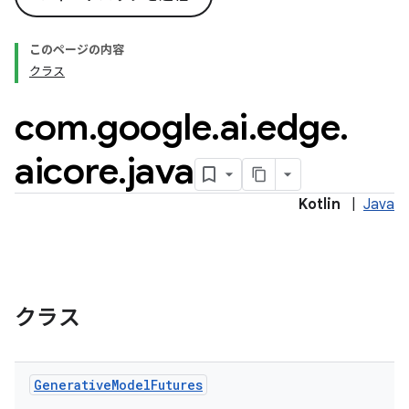
このページの内容
クラス
com
.
google
.
ai
.
edge
.
aicore
.
java
Kotlin
|
Java
クラス
Generative
Model
Futures