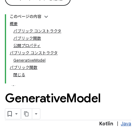
このページの内容
概要
パブリック コンストラクタ
パブリック関数
公開プロパティ
パブリック コンストラクタ
GenerativeModel
パブリック関数
閉じる
Generative
Model
Kotlin
|
Java