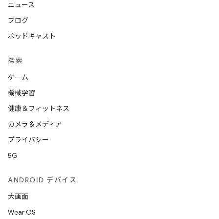
ニュース
ブログ
ポッドキャスト
探索
ゲーム
機械学習
健康＆フィットネス
カメラ＆メディア
プライバシー
5G
ANDROID デバイス
大画面
Wear OS