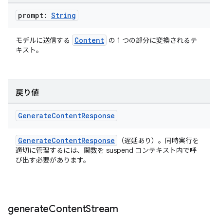
prompt:
String
Content
モデルに送信する
の 1 つの部分に変換されるテ
キスト。
戻り値
Generate
Content
Response
GenerateContentResponse
（遅延あり）。同時実行を
適切に管理するには、関数を suspend コンテキスト内で呼
び出す必要があります。
generate
Content
Stream