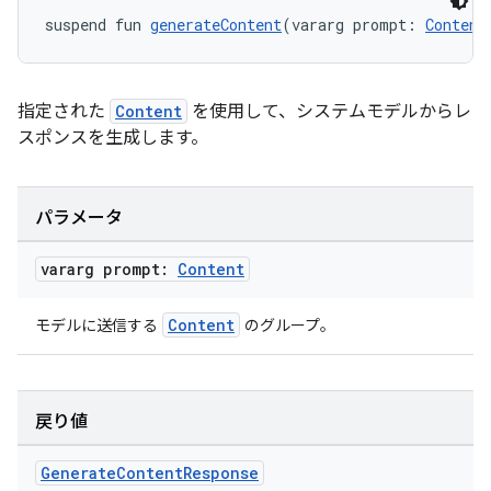
suspend fun 
generateContent
(vararg prompt: 
Content
指定された
Content
を使用して、システムモデルからレ
スポンスを生成します。
パラメータ
vararg prompt:
Content
Content
モデルに送信する
のグループ。
戻り値
Generate
Content
Response