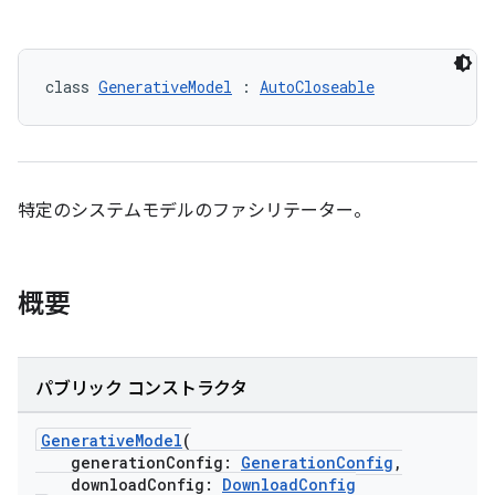
class 
GenerativeModel
 : 
AutoCloseable
特定のシステムモデルのファシリテーター。
概要
パブリック コンストラクタ
GenerativeModel
(
generationConfig:
GenerationConfig
,
downloadConfig:
DownloadConfig