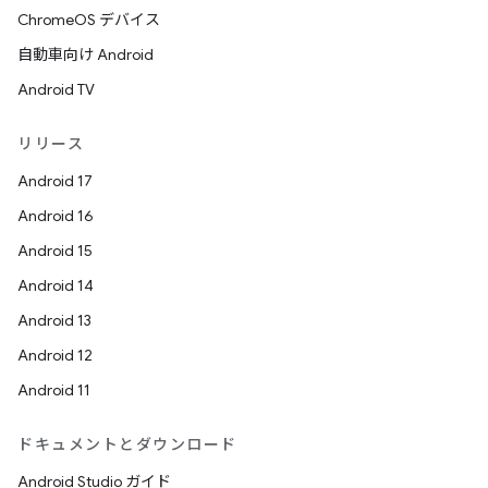
ChromeOS デバイス
自動車向け Android
Android TV
リリース
Android 17
Android 16
Android 15
Android 14
Android 13
Android 12
Android 11
ドキュメントとダウンロード
Android Studio ガイド