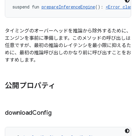
suspend fun 
prepareInferenceEngine
(): 
<Error class
タイミングのオーバーヘッドを推論から除外するために、
エンジンを事前に準備します。このメソッドの呼び出しは
任意ですが、最初の推論のレイテンシを最小限に抑えるた
めに、最初の推論呼び出しのかなり前に呼び出すことをお
すすめします。
公開プロパティ
download
Config