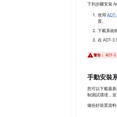
下列步驟安裝 And
使用
ADT
置。
下載系統
在 ADT
警告：
ADT-
手動安裝
您可以下載最新的
制測試環境，並
備份好裝置資料後