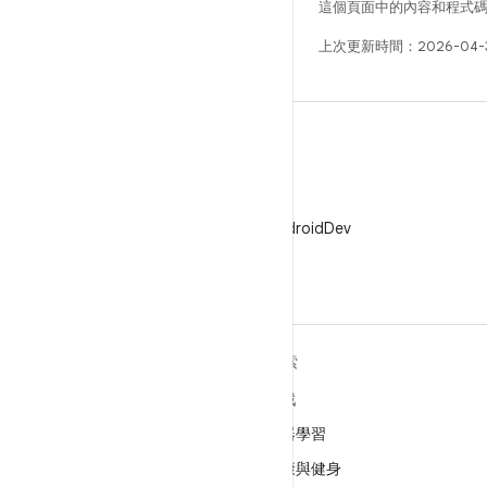
這個頁面中的內容和程式
上次更新時間：2026-04-
X
在 X 中追蹤 @AndroidDev
深入瞭解 ANDROID
探索
Android
遊戲
企業專用 Android
機器學習
安全性
健康與健身