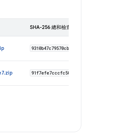
SHA-256 總和檢查碼
ip
9310b47c79570cb5a9916ac4f7fe383c62242afea6
7.zip
91f7efe7cccfc507a80366c0edb32991df931620e