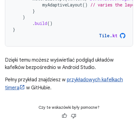
myAdaptiveLayout
()
// varies the layou
}
)
.
build
()
}
Tile
.
kt
Dzięki temu możesz wyświetlać podgląd układów
kafelków bezpośrednio w Android Studio.
Pełny przykład znajdziesz w
przykładowych kafelkach
timera
w GitHubie.
Czy te wskazówki były pomocne?