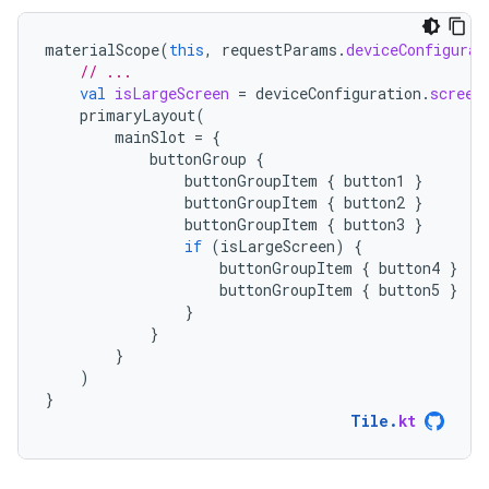
materialScope
(
this
,
requestParams
.
deviceConfigurat
// ...
val
isLargeScreen
=
deviceConfiguration
.
screen
primaryLayout
(
mainSlot
=
{
buttonGroup
{
buttonGroupItem
{
button1
}
buttonGroupItem
{
button2
}
buttonGroupItem
{
button3
}
if
(
isLargeScreen
)
{
buttonGroupItem
{
button4
}
buttonGroupItem
{
button5
}
}
}
}
)
}
Tile
.
kt