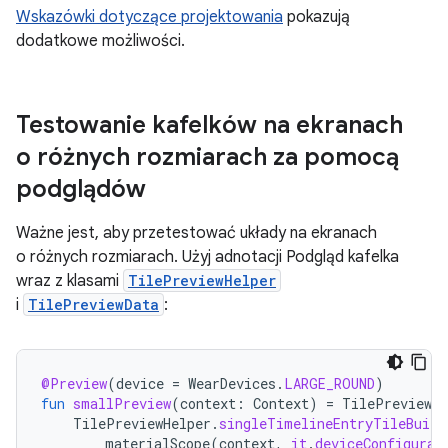
Wskazówki dotyczące projektowania
pokazują
dodatkowe możliwości.
Testowanie kafelków na ekranach
o różnych rozmiarach za pomocą
podglądów
Ważne jest, aby przetestować układy na ekranach
o różnych rozmiarach. Użyj adnotacji Podgląd kafelka
wraz z klasami
TilePreviewHelper
i
TilePreviewData
:
@Preview
(
device
=
WearDevices
.
LARGE_ROUND
)
fun
smallPreview
(
context
:
Context
)
=
TilePreviewDa
TilePreviewHelper
.
singleTimelineEntryTileBuild
materialScope
(
context
,
it
.
deviceConfigurat