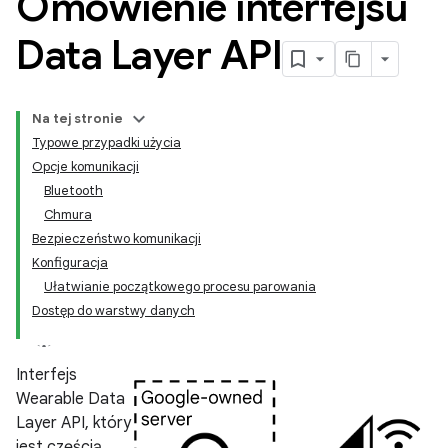
Omówienie interfejsu
Data Layer API
Na tej stronie
Typowe przypadki użycia
Opcje komunikacji
Bluetooth
Chmura
Bezpieczeństwo komunikacji
Konfiguracja
Ułatwianie początkowego procesu parowania
Dostęp do warstwy danych
Interfejs
Wearable Data
Layer API, który
jest częścią