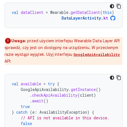
val
dataClient
=
Wearable
.
getDataClient
(
this
)
DataLayerActivity
.
kt
Uwaga:
przed użyciem interfejsu Wearable Data Layer API
sprawdź, czy jest on dostępny na urządzeniu. W przeciwnym
razie wystąpi wyjątek. Użyj interfejsu
GoogleApiAvailability
API:
val
available
=
try
{
GoogleApiAvailability
.
getInstance
()
.
checkApiAvailability
(
client
)
.
await
()
true
}
catch
(
e
:
AvailabilityException
)
{
// API is not available in this device.
false