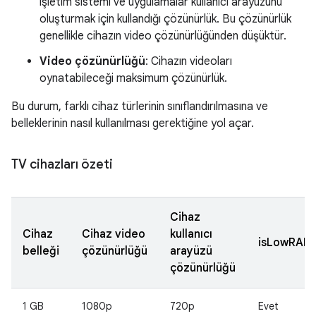
işletim sistemi ve uygulamalar kullanıcı arayüzünü
oluşturmak için kullandığı çözünürlük. Bu çözünürlük
genellikle cihazın video çözünürlüğünden düşüktür.
Video çözünürlüğü
: Cihazın videoları
oynatabileceği maksimum çözünürlük.
Bu durum, farklı cihaz türlerinin sınıflandırılmasına ve
belleklerinin nasıl kullanılması gerektiğine yol açar.
TV cihazları özeti
Cihaz
Cihaz
Cihaz video
kullanıcı
isLowRAMD
belleği
çözünürlüğü
arayüzü
çözünürlüğü
1 GB
1080p
720p
Evet