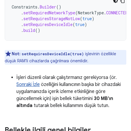
Constraints
.
Builder
()
.
setRequiredNetworkType
(
NetworkType
.
CONNECTED
)
.
setRequiresStorageNotLow
(
true
)
.
setRequiresDeviceIdle
(
true
)
.
build
()
Not:
işlevinin özellikle
setRequiresDeviceIdle(true)
düşük RAM'li cihazlarda çağrılması önemlidir.
İşleri düzenli olarak çalıştırmanız gerekiyorsa (ör.
Sonraki İzle
özelliğini kullanıcının başka bir cihazdaki
uygulamanızda içerik izleme etkinliğine göre
güncellemek için) işin bellek tüketimini
30 MB'ın
altında
tutarak bellek kullanımını düşük tutun.
Bellekle ilgili genel bilgiler