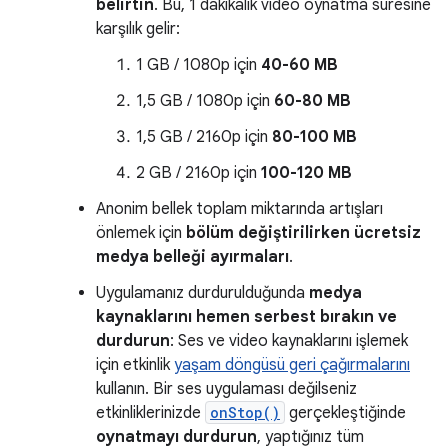
belirtin
. Bu, 1 dakikalık video oynatma süresine
karşılık gelir:
1 GB / 1080p için
40-60 MB
1,5 GB / 1080p için
60-80 MB
1,5 GB / 2160p için
80-100 MB
2 GB / 2160p için
100-120 MB
Anonim bellek toplam miktarında artışları
önlemek için
bölüm değiştirilirken ücretsiz
medya belleği ayırmaları
.
Uygulamanız durdurulduğunda
medya
kaynaklarını hemen serbest bırakın ve
durdurun
: Ses ve video kaynaklarını işlemek
için etkinlik
yaşam döngüsü geri çağırmalarını
kullanın. Bir ses uygulaması değilseniz
etkinliklerinizde
onStop()
gerçekleştiğinde
oynatmayı durdurun
, yaptığınız tüm