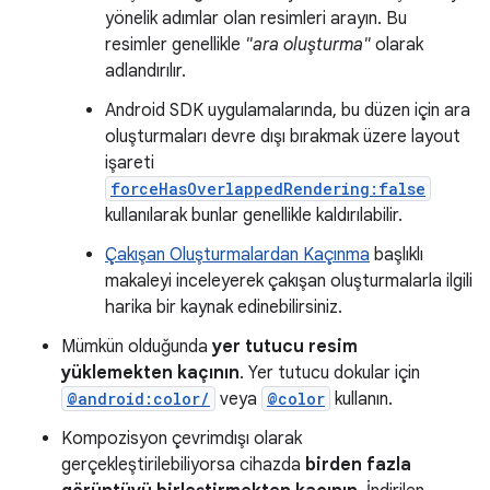
yönelik adımlar olan resimleri arayın. Bu
resimler genellikle
"ara oluşturma"
olarak
adlandırılır.
Android SDK uygulamalarında, bu düzen için ara
oluşturmaları devre dışı bırakmak üzere layout
işareti
forceHasOverlappedRendering:false
kullanılarak bunlar genellikle kaldırılabilir.
Çakışan Oluşturmalardan Kaçınma
başlıklı
makaleyi inceleyerek çakışan oluşturmalarla ilgili
harika bir kaynak edinebilirsiniz.
Mümkün olduğunda
yer tutucu resim
yüklemekten kaçının
. Yer tutucu dokular için
@android:color/
veya
@color
kullanın.
Kompozisyon çevrimdışı olarak
gerçekleştirilebiliyorsa cihazda
birden fazla