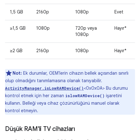
1,5 GB
2160p
1080p
Evet
≥1,5 GB
1080p
720p veya
Hayır*
1080p
≥2 GB
2160p
1080p
Hayır*
Not:
Ek durumlar, OEM'lerin cihazın bellek açısından sınırlı
olup olmadığını tanımlamasına olanak tanıyabilir.
<0x0x0A> Bu durumu
ActivityManager.isLowRAMDevice()
kontrol etmek için her zaman
işaretini
islowRAMDevice()
kullanın. Belleği veya cihaz çözünürlüğünü manuel olarak
kontrol etmeyin.
Düşük RAM'li TV cihazları