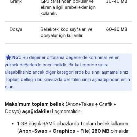
Grafik
GPU tarafından dokular ve
30-40 MB
ekranla ilgili arabellekler için
kullanılır.
Dosya
Bellekteki kod sayfaları ve
60-80 MB
dosyalar için kullanılır.
Not:
Bu değerler ortalama değerlerde korunmalı ve en
yüksek değerlerde önerilmelidir. Bir kategoride sınıra
ulaşabilirsiniz ancak diğer kategorilerde bu sınırı aşmamalısınız.
Toplam belleğin bu kılavuzda belirtilen sınırı aşmadığından emin
olun.
Maksimum toplam bellek
(Anon+Takas + Grafik +
Dosya)
aşağıdakileri
aşmamalıdır:
1 GB düşük RAM'li cihazlarda toplam bellek kullanımı
(
Anon+Swap + Graphics + File
)
280 MB
olmalıdır.