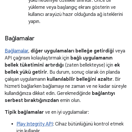
yükü nedeniyle özellikle sınırlıdır. Önce bir
yükleme veya başlangıç ekranı gösterin ve
kullanıcı arayüzü hazır olduğunda ağ isteklerini
yapın.
Bağlamalar
Bağlamalar
,
diğer uygulamaları belleğe getirdiği
veya
API çağrısını kolaylaştırmak için
bağlı uygulamanın
bellek tüketimini artırdığı
(zaten bellekteyse) için
ek
bellek yükü getirir
. Bu durum, sonuç olarak ön planda
çalışan uygulamanın
kullanılabilir belleğini azaltır
. Bir
hizmeti bağlarken bağlamayı ne zaman ve ne kadar süreyle
kullandığınıza dikkat edin. Gerekmediğinde
bağlantıyı
serbest bıraktığınızdan
emin olun.
Tipik bağlamalar
ve en iyi uygulamalar:
Play Integrity API
: Cihaz bütünlüğünü kontrol etmek
için kullanılır.