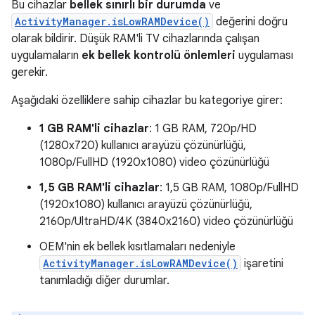
Bu cihazlar
bellek sınırlı bir durumda
ve
ActivityManager.isLowRAMDevice()
değerini doğru
olarak bildirir. Düşük RAM'li TV cihazlarında çalışan
uygulamaların
ek bellek kontrolü önlemleri
uygulaması
gerekir.
Aşağıdaki özelliklere sahip cihazlar bu kategoriye girer:
1 GB RAM'li cihazlar
: 1 GB RAM, 720p/HD
(1280x720) kullanıcı arayüzü çözünürlüğü,
1080p/FullHD (1920x1080) video çözünürlüğü
1,5 GB RAM'li cihazlar
: 1,5 GB RAM, 1080p/FullHD
(1920x1080) kullanıcı arayüzü çözünürlüğü,
2160p/UltraHD/4K (3840x2160) video çözünürlüğü
OEM'nin ek bellek kısıtlamaları nedeniyle
ActivityManager.isLowRAMDevice()
işaretini
tanımladığı diğer durumlar.